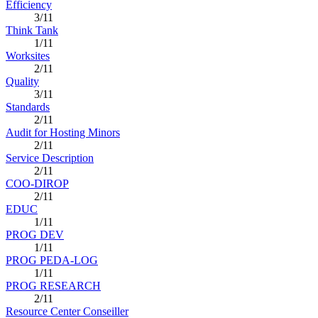
Efficiency
3/11
Think Tank
1/11
Worksites
2/11
Quality
3/11
Standards
2/11
Audit for Hosting Minors
2/11
Service Description
2/11
COO-DIROP
2/11
EDUC
1/11
PROG DEV
1/11
PROG PEDA-LOG
1/11
PROG RESEARCH
2/11
Resource Center Conseiller