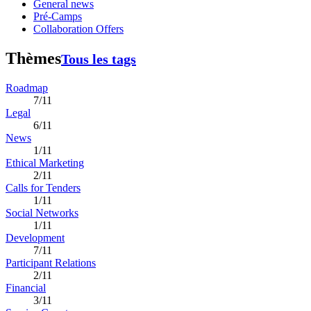
General news
Pré-Camps
Collaboration Offers
Thèmes
Tous les tags
Roadmap
7/11
Legal
6/11
News
1/11
Ethical Marketing
2/11
Calls for Tenders
1/11
Social Networks
1/11
Development
7/11
Participant Relations
2/11
Financial
3/11