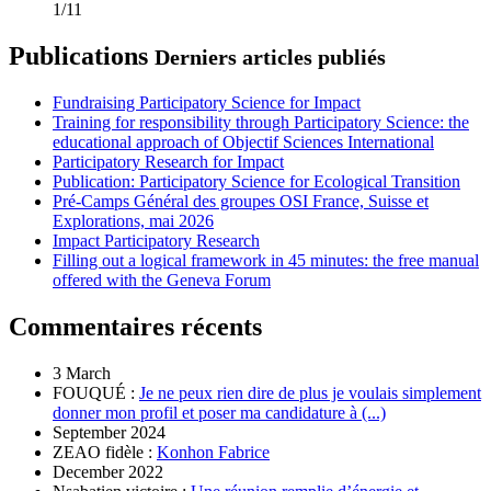
1/11
Publications
Derniers articles publiés
Fundraising Participatory Science for Impact
Training for responsibility through Participatory Science: the
educational approach of Objectif Sciences International
Participatory Research for Impact
Publication: Participatory Science for Ecological Transition
Pré-Camps Général des groupes OSI France, Suisse et
Explorations, mai 2026
Impact Participatory Research
Filling out a logical framework in 45 minutes: the free manual
offered with the Geneva Forum
Commentaires récents
3 March
FOUQUÉ :
Je ne peux rien dire de plus je voulais simplement
donner mon profil et poser ma candidature à (...)
September 2024
ZEAO fidèle :
Konhon Fabrice
December 2022