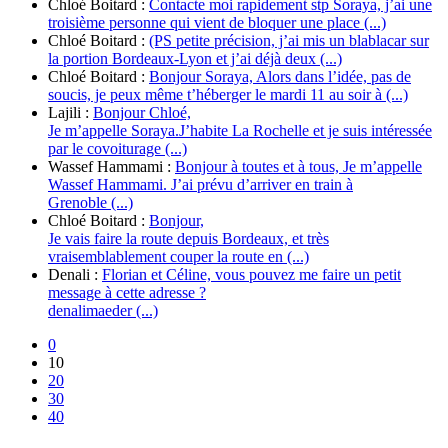
Chloé Boitard :
Contacte moi rapidement stp Soraya, j’ai une
troisième personne qui vient de bloquer une place (...)
Chloé Boitard :
(PS petite précision, j’ai mis un blablacar sur
la portion Bordeaux-Lyon et j’ai déjà deux (...)
Chloé Boitard :
Bonjour Soraya, Alors dans l’idée, pas de
soucis, je peux même t’héberger le mardi 11 au soir à (...)
Lajili :
Bonjour Chloé,
Je m’appelle Soraya.J’habite La Rochelle et je suis intéressée
par le covoiturage (...)
Wassef Hammami :
Bonjour à toutes et à tous, Je m’appelle
Wassef Hammami. J’ai prévu d’arriver en train à
Grenoble (...)
Chloé Boitard :
Bonjour,
Je vais faire la route depuis Bordeaux, et très
vraisemblablement couper la route en (...)
Denali :
Florian et Céline, vous pouvez me faire un petit
message à cette adresse ?
denalimaeder (...)
0
10
20
30
40