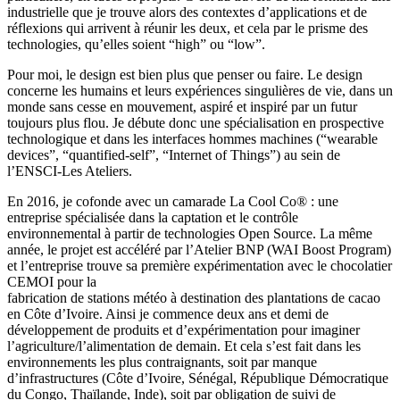
industrielle que je trouve alors des contextes d’applications et de
réflexions qui arrivent à réunir les deux, et cela par le prisme des
technologies, qu’elles soient “high” ou “low”.
Pour moi, le design est bien plus que penser ou faire. Le design
concerne les humains et leurs expériences singulières de vie, dans un
monde sans cesse en mouvement, aspiré et inspiré par un futur
toujours plus flou. Je débute donc une spécialisation en prospective
technologique et dans les interfaces hommes machines (“wearable
devices”, “quantified-self”, “Internet of Things”) au sein de
l’ENSCI-Les Ateliers.
En 2016, je cofonde avec un camarade La Cool Co® : une
entreprise spécialisée dans la captation et le contrôle
environnemental à partir de technologies Open Source. La même
année, le projet est accéléré par l’Atelier BNP (WAI Boost Program)
et l’entreprise trouve sa première expérimentation avec le chocolatier
CEMOI pour la
fabrication de stations météo à destination des plantations de cacao
en Côte d’Ivoire. Ainsi je commence deux ans et demi de
développement de produits et d’expérimentation pour imaginer
l’agriculture/l’alimentation de demain. Et cela s’est fait dans les
environnements les plus contraignants, soit par manque
d’infrastructures (Côte d’Ivoire, Sénégal, République Démocratique
du Congo, Thaïlande, Inde), soit par obligation de suivi de