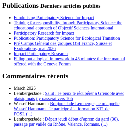
Publications
Derniers articles publiés
Fundraising Participatory Science for Impact
Training for responsibility through Participatory Science: the
educational approach of Objectif Sciences International
Participatory Research for Impact
Publication: Participatory Science for Ecological Transition
Pré-Camps Général des groupes OSI France, Suisse et
Explorations, mai 2026
Impact Participatory Research
Filling out a logical framework in 45 minutes: the free manual
offered with the Geneva Forum
Commentaires récents
March 2025
LembergerJade :
Salut ! Je peux te récupérer a Grenoble avec
plaisir, mais j’y passerai vers 16h
Wassef Hammami :
Bonjour Jade Lemberger, Je m’appelle
Wassef Hammami. Je participe à la formation ST1 de
l’OSI. (...)
LembergerJade :
Départ jeudi début d’aprem du gard (30),
passage par vallée du Rhône, Valence, Romans, (...)