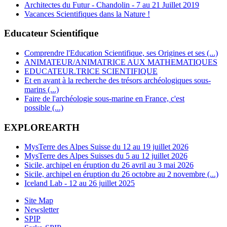
Architectes du Futur - Chandolin - 7 au 21 Juillet 2019
Vacances Scientifiques dans la Nature !
Educateur Scientifique
Comprendre l'Education Scientifique, ses Origines et ses (...)
ANIMATEUR/ANIMATRICE AUX MATHEMATIQUES
EDUCATEUR.TRICE SCIENTIFIQUE
Et en avant à la recherche des trésors archéologiques sous-
marins (...)
Faire de l'archéologie sous-marine en France, c'est
possible (...)
EXPLOREARTH
MysTerre des Alpes Suisse du 12 au 19 juillet 2026
MysTerre des Alpes Suisses du 5 au 12 juillet 2026
Sicile, archipel en éruption du 26 avril au 3 mai 2026
Sicile, archipel en éruption du 26 octobre au 2 novembre (...)
Iceland Lab - 12 au 26 juillet 2025
Site Map
Newsletter
SPIP