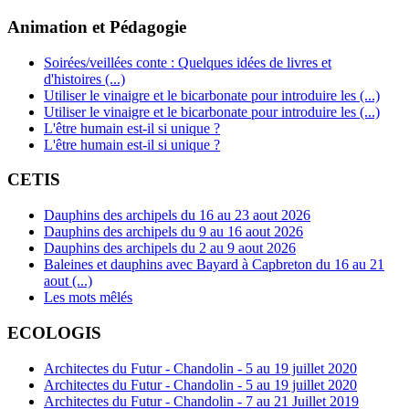
Animation et Pédagogie
Soirées/veillées conte : Quelques idées de livres et
d'histoires (...)
Utiliser le vinaigre et le bicarbonate pour introduire les (...)
Utiliser le vinaigre et le bicarbonate pour introduire les (...)
L'être humain est-il si unique ?
L'être humain est-il si unique ?
CETIS
Dauphins des archipels du 16 au 23 aout 2026
Dauphins des archipels du 9 au 16 aout 2026
Dauphins des archipels du 2 au 9 aout 2026
Baleines et dauphins avec Bayard à Capbreton du 16 au 21
aout (...)
Les mots mêlés
ECOLOGIS
Architectes du Futur - Chandolin - 5 au 19 juillet 2020
Architectes du Futur - Chandolin - 5 au 19 juillet 2020
Architectes du Futur - Chandolin - 7 au 21 Juillet 2019