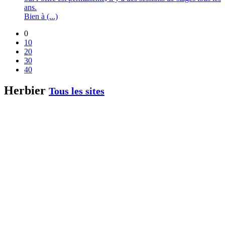
ans.
Bien à (...)
0
10
20
30
40
Herbier
Tous les sites