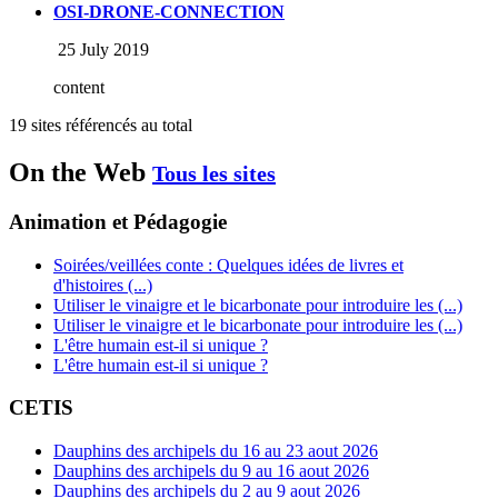
OSI-DRONE-CONNECTION
25 July 2019
content
19 sites référencés au total
On the Web
Tous les sites
Animation et Pédagogie
Soirées/veillées conte : Quelques idées de livres et
d'histoires (...)
Utiliser le vinaigre et le bicarbonate pour introduire les (...)
Utiliser le vinaigre et le bicarbonate pour introduire les (...)
L'être humain est-il si unique ?
L'être humain est-il si unique ?
CETIS
Dauphins des archipels du 16 au 23 aout 2026
Dauphins des archipels du 9 au 16 aout 2026
Dauphins des archipels du 2 au 9 aout 2026