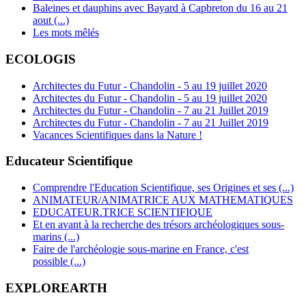
Baleines et dauphins avec Bayard à Capbreton du 16 au 21
aout (...)
Les mots mêlés
ECOLOGIS
Architectes du Futur - Chandolin - 5 au 19 juillet 2020
Architectes du Futur - Chandolin - 5 au 19 juillet 2020
Architectes du Futur - Chandolin - 7 au 21 Juillet 2019
Architectes du Futur - Chandolin - 7 au 21 Juillet 2019
Vacances Scientifiques dans la Nature !
Educateur Scientifique
Comprendre l'Education Scientifique, ses Origines et ses (...)
ANIMATEUR/ANIMATRICE AUX MATHEMATIQUES
EDUCATEUR.TRICE SCIENTIFIQUE
Et en avant à la recherche des trésors archéologiques sous-
marins (...)
Faire de l'archéologie sous-marine en France, c'est
possible (...)
EXPLOREARTH