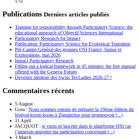
1/11
Publications
Derniers articles publiés
Training for responsibility through Participatory Science: the
educational approach of Objectif Sciences International
Participatory Research for Impact
Publication: Participatory Science for Ecological Transition
Pré-Camps Général des groupes OSI France, Suisse et
Explorations, mai 2026
Impact Participatory Research
Filling out a logical framework in 45 minutes: the free manual
offered with the Geneva Forum
Devenez mentore des Swiss TecLadies 2026-27 !
Commentaires récents
5 August
Gora :
Nous sommes entrain de préparer la 19ème édition du
festival koom koom à Ziguinchor pour promouvoir (...)
11 April
JACQUOT :
je viens m’inscrire dans le plateforme OSI car
j’aimerais apporter ma participation concernant (...)
3 March