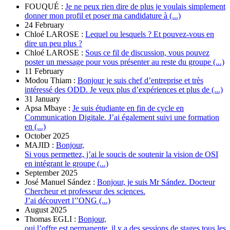
FOUQUÉ :
Je ne peux rien dire de plus je voulais simplement
donner mon profil et poser ma candidature à (...)
24 February
Chloé LAROSE :
Lequel ou lesquels ? Et pouvez-vous en
dire un peu plus ?
Chloé LAROSE :
Sous ce fil de discussion, vous pouvez
poster un message pour vous présenter au reste du groupe (...)
11 February
Modou Thiam :
Bonjour je suis chef d’entreprise et très
intéressé des ODD. Je veux plus d’expériences et plus de (...)
31 January
Apsa Mbaye :
Je suis étudiante en fin de cycle en
Communication Digitale. J’ai également suivi une formation
en (...)
October 2025
MAJID :
Bonjour,
Si vous permettez, j’ai le soucis de soutenir la vision de OSI
en intégrant le groupe (...)
September 2025
José Manuel Sández :
Bonjour, je suis Mr Sández. Docteur
Chercheur et professeur des sciences.
J’ai découvert l’’ONG (...)
August 2025
Thomas EGLI :
Bonjour,
oui l’offre est permanente, il y a des sessions de stages tous les