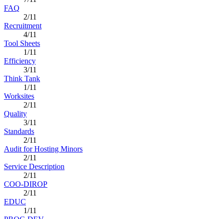
FAQ
2/11
Recruitment
4/11
Tool Sheets
1/11
Efficiency
3/11
Think Tank
1/11
Worksites
2/11
Quality
3/11
Standards
2/11
Audit for Hosting Minors
2/11
Service Description
2/11
COO-DIROP
2/11
EDUC
1/11