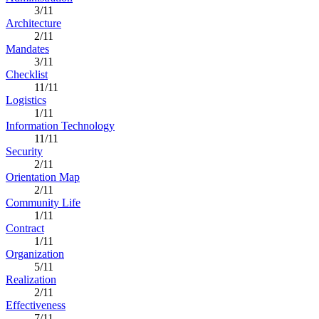
3/11
Architecture
2/11
Mandates
3/11
Checklist
11/11
Logistics
1/11
Information Technology
11/11
Security
2/11
Orientation Map
2/11
Community Life
1/11
Contract
1/11
Organization
5/11
Realization
2/11
Effectiveness
7/11