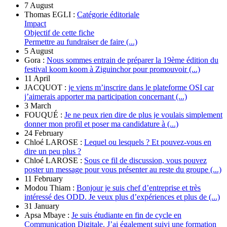
7 August
Thomas EGLI :
Catégorie éditoriale
Impact
Objectif de cette fiche
Permettre au fundraiser de faire (...)
5 August
Gora :
Nous sommes entrain de préparer la 19ème édition du
festival koom koom à Ziguinchor pour promouvoir (...)
11 April
JACQUOT :
je viens m’inscrire dans le plateforme OSI car
j’aimerais apporter ma participation concernant (...)
3 March
FOUQUÉ :
Je ne peux rien dire de plus je voulais simplement
donner mon profil et poser ma candidature à (...)
24 February
Chloé LAROSE :
Lequel ou lesquels ? Et pouvez-vous en
dire un peu plus ?
Chloé LAROSE :
Sous ce fil de discussion, vous pouvez
poster un message pour vous présenter au reste du groupe (...)
11 February
Modou Thiam :
Bonjour je suis chef d’entreprise et très
intéressé des ODD. Je veux plus d’expériences et plus de (...)
31 January
Apsa Mbaye :
Je suis étudiante en fin de cycle en
Communication Digitale. J’ai également suivi une formation