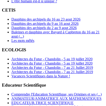
L'être humain est-il si unique ?
CETIS
Dauphins des archipels du 16 au 23 aout 2026
Dauphins des archipels du 9 au 16 aout 2026
Dauphins des archipels du 2 au 9 aout 2026
Baleines et dauphins avec Bayard à Capbreton du 16 au 21
aout (...)
Les mots mêlés
ECOLOGIS
Architectes du Futur - Chandolin - 5 au 19 juillet 2020
Architectes du Futur - Chandolin - 5 au 19 juillet 2020
Architectes du Futur - Chandolin - 7 au 21 Juillet 2019
Architectes du Futur - Chandolin - 7 au 21 Juillet 2019
Vacances Scientifiques dans la Nature !
Educateur Scientifique
Comprendre l'Education Scientifique, ses Origines et ses (...)
ANIMATEUR/ANIMATRICE AUX MATHEMATIQUES
EDUCATEUR.TRICE SCIENTIFIQUE