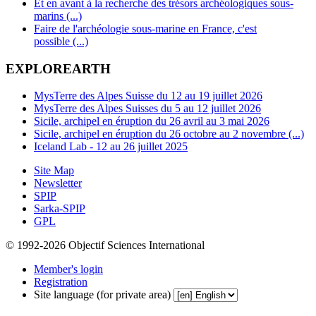
Et en avant à la recherche des trésors archéologiques sous-
marins (...)
Faire de l'archéologie sous-marine en France, c'est
possible (...)
EXPLOREARTH
MysTerre des Alpes Suisse du 12 au 19 juillet 2026
MysTerre des Alpes Suisses du 5 au 12 juillet 2026
Sicile, archipel en éruption du 26 avril au 3 mai 2026
Sicile, archipel en éruption du 26 octobre au 2 novembre (...)
Iceland Lab - 12 au 26 juillet 2025
Site Map
Newsletter
SPIP
Sarka-SPIP
GPL
© 1992-2026 Objectif Sciences International
Member's login
Registration
Site language (for private area)