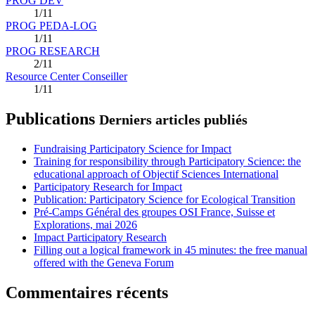
PROG DEV
1/11
PROG PEDA-LOG
1/11
PROG RESEARCH
2/11
Resource Center Conseiller
1/11
Publications
Derniers articles publiés
Fundraising Participatory Science for Impact
Training for responsibility through Participatory Science: the
educational approach of Objectif Sciences International
Participatory Research for Impact
Publication: Participatory Science for Ecological Transition
Pré-Camps Général des groupes OSI France, Suisse et
Explorations, mai 2026
Impact Participatory Research
Filling out a logical framework in 45 minutes: the free manual
offered with the Geneva Forum
Commentaires récents