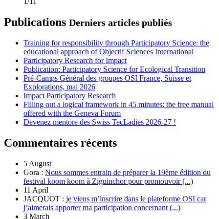
1/11
Publications
Derniers articles publiés
Training for responsibility through Participatory Science: the
educational approach of Objectif Sciences International
Participatory Research for Impact
Publication: Participatory Science for Ecological Transition
Pré-Camps Général des groupes OSI France, Suisse et
Explorations, mai 2026
Impact Participatory Research
Filling out a logical framework in 45 minutes: the free manual
offered with the Geneva Forum
Devenez mentore des Swiss TecLadies 2026-27 !
Commentaires récents
5 August
Gora :
Nous sommes entrain de préparer la 19ème édition du
festival koom koom à Ziguinchor pour promouvoir (...)
11 April
JACQUOT :
je viens m’inscrire dans le plateforme OSI car
j’aimerais apporter ma participation concernant (...)
3 March