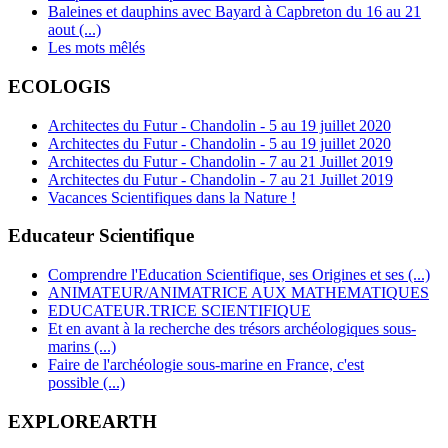
Baleines et dauphins avec Bayard à Capbreton du 16 au 21
aout (...)
Les mots mêlés
ECOLOGIS
Architectes du Futur - Chandolin - 5 au 19 juillet 2020
Architectes du Futur - Chandolin - 5 au 19 juillet 2020
Architectes du Futur - Chandolin - 7 au 21 Juillet 2019
Architectes du Futur - Chandolin - 7 au 21 Juillet 2019
Vacances Scientifiques dans la Nature !
Educateur Scientifique
Comprendre l'Education Scientifique, ses Origines et ses (...)
ANIMATEUR/ANIMATRICE AUX MATHEMATIQUES
EDUCATEUR.TRICE SCIENTIFIQUE
Et en avant à la recherche des trésors archéologiques sous-
marins (...)
Faire de l'archéologie sous-marine en France, c'est
possible (...)
EXPLOREARTH