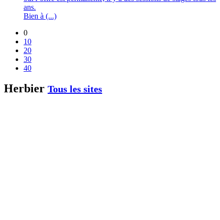
ans.
Bien à (...)
0
10
20
30
40
Herbier
Tous les sites