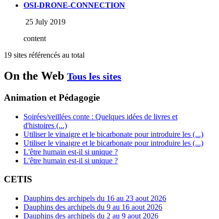
OSI-DRONE-CONNECTION
25 July 2019
content
19 sites référencés au total
On the Web
Tous les sites
Animation et Pédagogie
Soirées/veillées conte : Quelques idées de livres et
d'histoires (...)
Utiliser le vinaigre et le bicarbonate pour introduire les (...)
Utiliser le vinaigre et le bicarbonate pour introduire les (...)
L'être humain est-il si unique ?
L'être humain est-il si unique ?
CETIS
Dauphins des archipels du 16 au 23 aout 2026
Dauphins des archipels du 9 au 16 aout 2026
Dauphins des archipels du 2 au 9 aout 2026