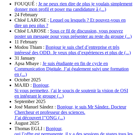
FOUQUÉ :
Je ne peux rien dire de plus je voulais simplement
donner mon profil et poser ma candidature à (...)
24 February
Chloé LAROSE :
Lequel ou lesquels ? Et pouvez-vous en
dire un peu plus ?
Chloé LAROSE :
Sous ce fil de discussion, vous pouvez
poster un message pour vous présenter au reste du groupe (...)
11 February
Modou Thiam :
Bonjour je suis chef d’entreprise et très
intéressé des ODD. Je veux plus d’expériences et plus de (...)
31 January
Apsa Mbaye :
Je suis étudiante en fin de cycle en
Communication Digitale. J’ai également suivi une formation
en (...)
October 2025
MAJID :
Bonjour,
Si vous permettez, j’ai le soucis de soutenir la vision de OSI
en intégrant le groupe (...)
September 2025
José Manuel Sández :
Bonjour, je suis Mr Sández. Docteur
Chercheur et professeur des sciences.
J’ai découvert l’’ONG (...)
August 2025
Thomas EGLI :
Bonjour,
oui l’offre est permanente, il y a des sessions de stages tous les