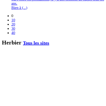
ans.
Bien à (...)
0
10
20
30
40
Herbier
Tous les sites