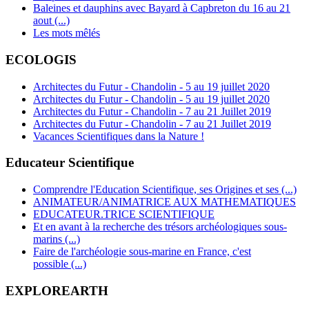
Baleines et dauphins avec Bayard à Capbreton du 16 au 21
aout (...)
Les mots mêlés
ECOLOGIS
Architectes du Futur - Chandolin - 5 au 19 juillet 2020
Architectes du Futur - Chandolin - 5 au 19 juillet 2020
Architectes du Futur - Chandolin - 7 au 21 Juillet 2019
Architectes du Futur - Chandolin - 7 au 21 Juillet 2019
Vacances Scientifiques dans la Nature !
Educateur Scientifique
Comprendre l'Education Scientifique, ses Origines et ses (...)
ANIMATEUR/ANIMATRICE AUX MATHEMATIQUES
EDUCATEUR.TRICE SCIENTIFIQUE
Et en avant à la recherche des trésors archéologiques sous-
marins (...)
Faire de l'archéologie sous-marine en France, c'est
possible (...)
EXPLOREARTH