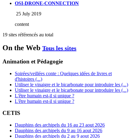
OSI-DRONE-CONNECTION
25 July 2019
content
19 sites référencés au total
On the Web
Tous les sites
Animation et Pédagogie
Soirées/veillées conte : Quelques idées de livres et
d'histoires (...)
Utiliser le vinaigre et le bicarbonate pour introduire les (...)
Utiliser le vinaigre et le bicarbonate pour introduire les (...)
L'être humain est-il si unique ?
L'être humain est-il si unique ?
CETIS
Dauphins des archipels du 16 au 23 aout 2026
Dauphins des archipels du 9 au 16 aout 2026
Dauphins des archipels du 2 au 9 aout 2026