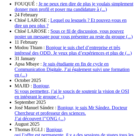
FOUQUÉ :
Je ne peux rien dire de plus je voulais simplement
donner mon profil et poser ma candidature à (...)
24 February
Chloé LAROSE :
Lequel ou lesquels ? Et pouvez-vous en
dire un peu plus ?
Chloé LAROSE :
Sous ce fil de discussion, vous pouvez
poster un message pour vous présenter au reste du groupe (...)
11 February
Modou Thiam :
Bonjour je suis chef d’entreprise et très
intéressé des ODD. Je veux plus d’expériences et plus de (...)
31 January
Apsa Mbaye :
Je suis étudiante en fin de cycle en
Communication Digitale. J’ai également suivi une formation
en (...)
October 2025
MAJID :
Bonjour,
Si vous permettez, j’ai le soucis de soutenir la vision de OSI
en intégrant le groupe (...)
September 2025
José Manuel Sández :
Bonjour, je suis Mr Sández. Docteur
Chercheur et professeur des sciences.
J’ai découvert l’’ONG (...)
August 2025
Thomas EGLI :
Bonjour,
oui l’offre est permanente, il y a des sessions de stages tous les