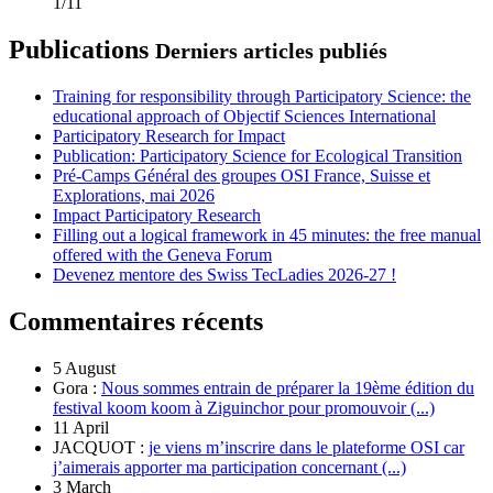
1/11
Publications
Derniers articles publiés
Training for responsibility through Participatory Science: the
educational approach of Objectif Sciences International
Participatory Research for Impact
Publication: Participatory Science for Ecological Transition
Pré-Camps Général des groupes OSI France, Suisse et
Explorations, mai 2026
Impact Participatory Research
Filling out a logical framework in 45 minutes: the free manual
offered with the Geneva Forum
Devenez mentore des Swiss TecLadies 2026-27 !
Commentaires récents
5 August
Gora :
Nous sommes entrain de préparer la 19ème édition du
festival koom koom à Ziguinchor pour promouvoir (...)
11 April
JACQUOT :
je viens m’inscrire dans le plateforme OSI car
j’aimerais apporter ma participation concernant (...)
3 March