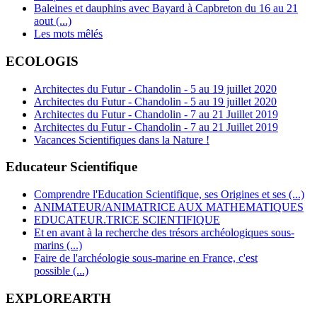
Baleines et dauphins avec Bayard à Capbreton du 16 au 21
aout (...)
Les mots mêlés
ECOLOGIS
Architectes du Futur - Chandolin - 5 au 19 juillet 2020
Architectes du Futur - Chandolin - 5 au 19 juillet 2020
Architectes du Futur - Chandolin - 7 au 21 Juillet 2019
Architectes du Futur - Chandolin - 7 au 21 Juillet 2019
Vacances Scientifiques dans la Nature !
Educateur Scientifique
Comprendre l'Education Scientifique, ses Origines et ses (...)
ANIMATEUR/ANIMATRICE AUX MATHEMATIQUES
EDUCATEUR.TRICE SCIENTIFIQUE
Et en avant à la recherche des trésors archéologiques sous-
marins (...)
Faire de l'archéologie sous-marine en France, c'est
possible (...)
EXPLOREARTH