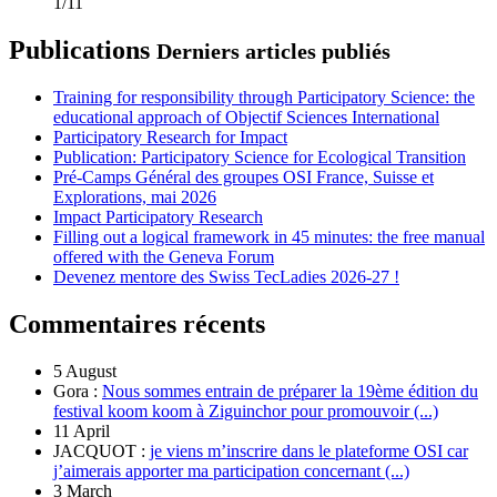
1/11
Publications
Derniers articles publiés
Training for responsibility through Participatory Science: the
educational approach of Objectif Sciences International
Participatory Research for Impact
Publication: Participatory Science for Ecological Transition
Pré-Camps Général des groupes OSI France, Suisse et
Explorations, mai 2026
Impact Participatory Research
Filling out a logical framework in 45 minutes: the free manual
offered with the Geneva Forum
Devenez mentore des Swiss TecLadies 2026-27 !
Commentaires récents
5 August
Gora :
Nous sommes entrain de préparer la 19ème édition du
festival koom koom à Ziguinchor pour promouvoir (...)
11 April
JACQUOT :
je viens m’inscrire dans le plateforme OSI car
j’aimerais apporter ma participation concernant (...)
3 March