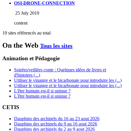
OSI-DRONE-CONNECTION
25 July 2019
content
19 sites référencés au total
On the Web
Tous les sites
Animation et Pédagogie
Soirées/veillées conte : Quelques idées de livres et
d'histoires (...)
Utiliser le vinaigre et le bicarbonate pour introduire les (...)
Utiliser le vinaigre et le bicarbonate pour introduire les (...)
L'être humain est-il si unique ?
L'être humain est-il si unique ?
CETIS
Dauphins des archipels du 16 au 23 aout 2026
Dauphins des archipels du 9 au 16 aout 2026
Dauphins des archipels du 2 au 9 aout 2026