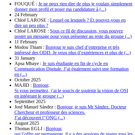
FOUQUÉ :
Je ne peux rien dire de plus je voulais simplement
donner mon profil et poser ma candidature à (...)
24 February
Chloé LAROSE :
Lequel ou lesquels ? Et pouvez-vous en
dire un peu plus ?
Chloé LAROSE :
Sous ce fil de discussion, vous pouvez
poster un message pour vous présenter au reste du groupe (...)
11 February
Modou Thiam :
Bonjour je suis chef d’entreprise et très
intéressé des ODD. Je veux plus d’expériences et plus de (...)
31 January
Apsa Mbaye :
Je suis étudiante en fin de cycle en
Communication Digitale. J’ai également suivi une formation
en (...)
October 2025
MAJID :
Bonjour,
Si vous permettez, j’ai le soucis de soutenir la vision de OSI
en intégrant le groupe (...)
September 2025
José Manuel Sández :
Bonjour, je suis Mr Sández. Docteur
Chercheur et professeur des sciences.
J’ai découvert l’’ONG (...)
August 2025
Thomas EGLI :
Bonjour,
oui l’offre est permanente, il y a des sessions de stages tous les