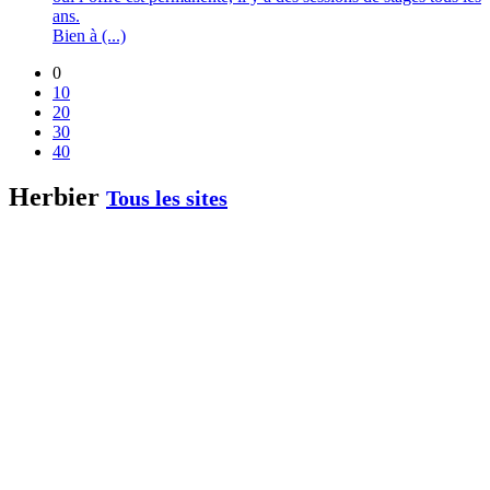
ans.
Bien à (...)
0
10
20
30
40
Herbier
Tous les sites