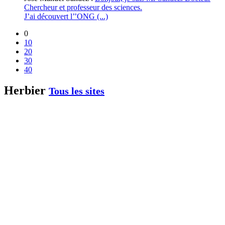
Chercheur et professeur des sciences.
J’ai découvert l’’ONG (...)
0
10
20
30
40
Herbier
Tous les sites