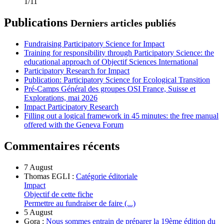
1/11
Publications
Derniers articles publiés
Fundraising Participatory Science for Impact
Training for responsibility through Participatory Science: the
educational approach of Objectif Sciences International
Participatory Research for Impact
Publication: Participatory Science for Ecological Transition
Pré-Camps Général des groupes OSI France, Suisse et
Explorations, mai 2026
Impact Participatory Research
Filling out a logical framework in 45 minutes: the free manual
offered with the Geneva Forum
Commentaires récents
7 August
Thomas EGLI :
Catégorie éditoriale
Impact
Objectif de cette fiche
Permettre au fundraiser de faire (...)
5 August
Gora :
Nous sommes entrain de préparer la 19ème édition du