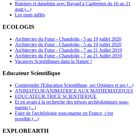
Baleines et dauphins avec Bayard à Capbreton du 16 au 21
aout (...)
Les mots mêlés
ECOLOGIS
Architectes du Futur - Chandolin - 5 au 19 juillet 2020
Architectes du Futur - Chandolin - 5 au 19 juillet 2020
Architectes du Futur - Chandolin - 7 au 21 Juillet 2019
Architectes du Futur - Chandolin - 7 au 21 Juillet 2019
Vacances Scientifiques dans la Nature !
Educateur Scientifique
Comprendre l'Education Scientifique, ses Origines et ses (...)
ANIMATEUR/ANIMATRICE AUX MATHEMATIQUES
EDUCATEUR.TRICE SCIENTIFIQUE
Et en avant à la recherche des trésors archéologiques sous-
marins (...)
Faire de l'archéologie sous-marine en France, c'est
possible (...)
EXPLOREARTH