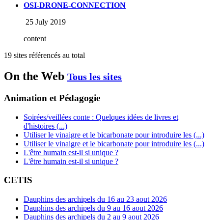
OSI-DRONE-CONNECTION
25 July 2019
content
19 sites référencés au total
On the Web
Tous les sites
Animation et Pédagogie
Soirées/veillées conte : Quelques idées de livres et
d'histoires (...)
Utiliser le vinaigre et le bicarbonate pour introduire les (...)
Utiliser le vinaigre et le bicarbonate pour introduire les (...)
L'être humain est-il si unique ?
L'être humain est-il si unique ?
CETIS
Dauphins des archipels du 16 au 23 aout 2026
Dauphins des archipels du 9 au 16 aout 2026
Dauphins des archipels du 2 au 9 aout 2026