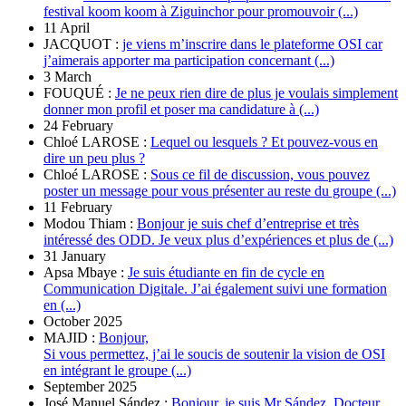
festival koom koom à Ziguinchor pour promouvoir (...)
11 April
JACQUOT :
je viens m’inscrire dans le plateforme OSI car
j’aimerais apporter ma participation concernant (...)
3 March
FOUQUÉ :
Je ne peux rien dire de plus je voulais simplement
donner mon profil et poser ma candidature à (...)
24 February
Chloé LAROSE :
Lequel ou lesquels ? Et pouvez-vous en
dire un peu plus ?
Chloé LAROSE :
Sous ce fil de discussion, vous pouvez
poster un message pour vous présenter au reste du groupe (...)
11 February
Modou Thiam :
Bonjour je suis chef d’entreprise et très
intéressé des ODD. Je veux plus d’expériences et plus de (...)
31 January
Apsa Mbaye :
Je suis étudiante en fin de cycle en
Communication Digitale. J’ai également suivi une formation
en (...)
October 2025
MAJID :
Bonjour,
Si vous permettez, j’ai le soucis de soutenir la vision de OSI
en intégrant le groupe (...)
September 2025
José Manuel Sández :
Bonjour, je suis Mr Sández. Docteur