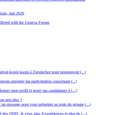
tions, mai 2026
 offered with the Geneva Forum
stival koom koom à Ziguinchor pour promouvoir (...)
merais apporter ma participation concernant (...)
donner mon profil et poser ma candidature à (...)
 un peu plus ?
r un message pour vous présenter au reste du groupe (...)
ssé des ODD. Je veux plus d’expériences et plus de (...)