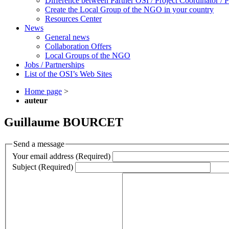
Difference between Partner OSI / Project Coordinator /
Create the Local Group of the NGO in your country
Resources Center
News
General news
Collaboration Offers
Local Groups of the NGO
Jobs / Partnerships
List of the OSI’s Web Sites
Home page
>
auteur
Guillaume BOURCET
Send a message
Your email address (Required)
Subject (Required)