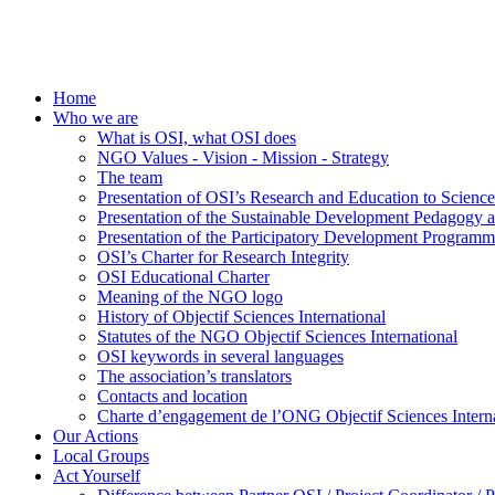
Home
Who we are
What is OSI, what OSI does
NGO Values - Vision - Mission - Strategy
The team
Presentation of OSI’s Research and Education to Scien
Presentation of the Sustainable Development Pedagogy 
Presentation of the Participatory Development Programm
OSI’s Charter for Research Integrity
OSI Educational Charter
Meaning of the NGO logo
History of Objectif Sciences International
Statutes of the NGO Objectif Sciences International
OSI keywords in several languages
The association’s translators
Contacts and location
Charte d’engagement de l’ONG Objectif Sciences Interna
Our Actions
Local Groups
Act Yourself