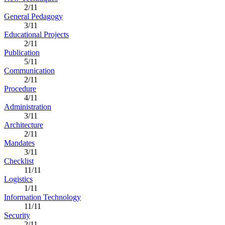
2/11
General Pedagogy
3/11
Educational Projects
2/11
Publication
5/11
Communication
2/11
Procedure
4/11
Administration
3/11
Architecture
2/11
Mandates
3/11
Checklist
11/11
Logistics
1/11
Information Technology
11/11
Security
2/11