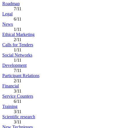
Roadmap
7/11
Legal
6/11
News
1/11
Ethical Marketing
2/11
Calls for Tenders
1/11
Social Networks
1/11
Development
7/11
Participant Relations
2/11
Financial
3/11
Service Counters
6/11
Training
3/11
Scientific research
3/11
New Techniques