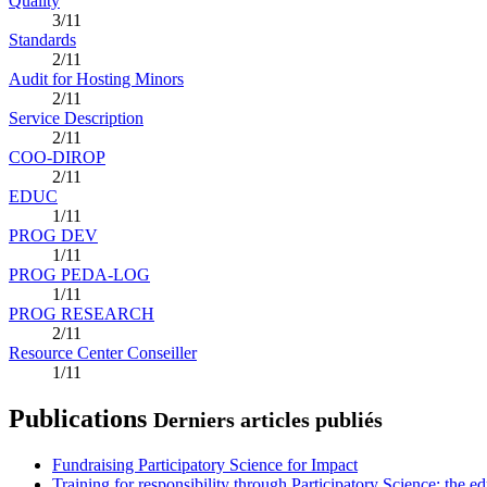
Quality
3/11
Standards
2/11
Audit for Hosting Minors
2/11
Service Description
2/11
COO-DIROP
2/11
EDUC
1/11
PROG DEV
1/11
PROG PEDA-LOG
1/11
PROG RESEARCH
2/11
Resource Center Conseiller
1/11
Publications
Derniers articles publiés
Fundraising Participatory Science for Impact
Training for responsibility through Participatory Science: the e