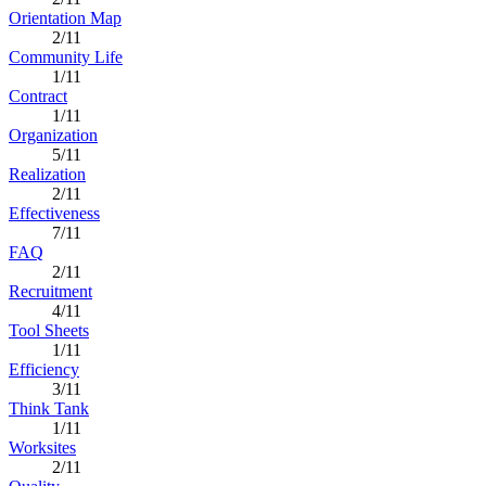
Orientation Map
2/11
Community Life
1/11
Contract
1/11
Organization
5/11
Realization
2/11
Effectiveness
7/11
FAQ
2/11
Recruitment
4/11
Tool Sheets
1/11
Efficiency
3/11
Think Tank
1/11
Worksites
2/11