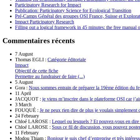
Participatory Research for Impact
Publication: Participatory Science for Ecological Transition
Pré-Camps Général des groupes OSI France, Suisse et Explora
Impact Participatory Research
Filling out a logical framework in 45 minutes: the free manual
Commentaires récents
7 August
Thomas EGLI :
Catégorie éditoriale
Impact
Objectif de cette fiche
Permettre au fundraiser de faire (...)
5 August
Gora :
Nous sommes entrain de préparer la 19ème édition du fe
11 April
JACQUOT :
je viens m’inscrire dans le plateforme OSI car j’ai
3 March
FOUQUÉ :
Je ne peux rien dire de plus je voulais simplement 
24 February
Chloé LAROSE :
Lequel ou lesquels ? Et pouvez-vous en dire
Chloé LAROSE :
Sous ce fil de discussion, vous pouvez poste
11 February
Modou Thiam :
Bonjour je suis chef d’entreprise et très intére