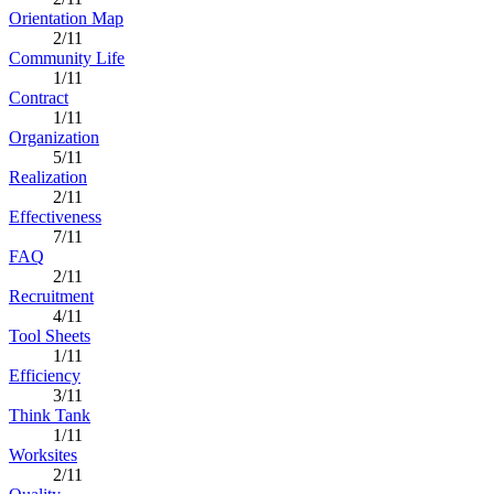
Orientation Map
2/11
Community Life
1/11
Contract
1/11
Organization
5/11
Realization
2/11
Effectiveness
7/11
FAQ
2/11
Recruitment
4/11
Tool Sheets
1/11
Efficiency
3/11
Think Tank
1/11
Worksites
2/11