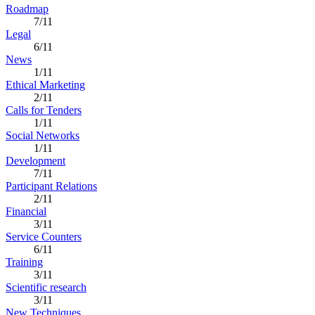
Roadmap
7/11
Legal
6/11
News
1/11
Ethical Marketing
2/11
Calls for Tenders
1/11
Social Networks
1/11
Development
7/11
Participant Relations
2/11
Financial
3/11
Service Counters
6/11
Training
3/11
Scientific research
3/11
New Techniques