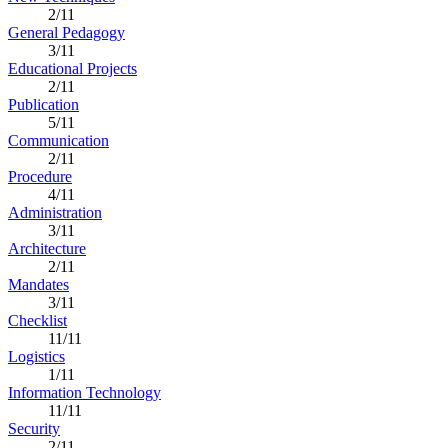
2/11
General Pedagogy
3/11
Educational Projects
2/11
Publication
5/11
Communication
2/11
Procedure
4/11
Administration
3/11
Architecture
2/11
Mandates
3/11
Checklist
11/11
Logistics
1/11
Information Technology
11/11
Security
2/11