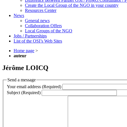
Difference between Partner OSI / Project Coordinator /
Create the Local Group of the NGO in your country
Resources Center
News
General news
Collaboration Offers
Local Groups of the NGO
Jobs / Partnerships
List of the OSI’s Web Sites
Home page
>
auteur
Jérôme LOICQ
Send a message
Your email address (Required)
Subject (Required)