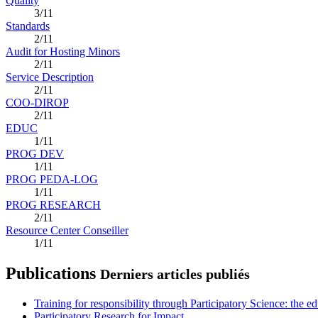
Quality
3/11
Standards
2/11
Audit for Hosting Minors
2/11
Service Description
2/11
COO-DIROP
2/11
EDUC
1/11
PROG DEV
1/11
PROG PEDA-LOG
1/11
PROG RESEARCH
2/11
Resource Center Conseiller
1/11
Publications
Derniers articles publiés
Training for responsibility through Participatory Science: the e
Participatory Research for Impact