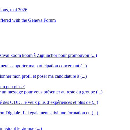
tions, mai 2026
 offered with the Geneva Forum
stival koom koom à Ziguinchor pour promouvoir (...)
merais apporter ma participation concernant (...)
donner mon profil et poser ma candidature à (...)
 un peu plus ?
r un message pour vous présenter au reste du groupe (...)
ssé des ODD. Je veux plus d’expériences et plus de (...)
n Digitale. J’ai également suivi une formation en (...)
intégrant le groupe (...)