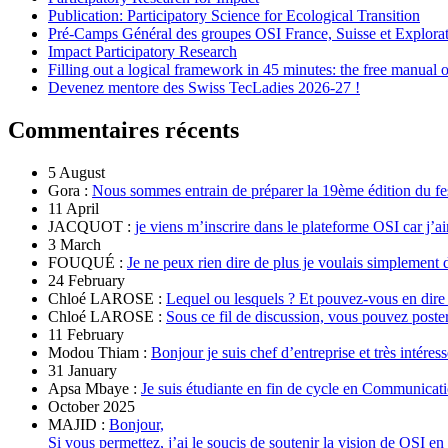
Publication: Participatory Science for Ecological Transition
Pré-Camps Général des groupes OSI France, Suisse et Explora
Impact Participatory Research
Filling out a logical framework in 45 minutes: the free manual
Devenez mentore des Swiss TecLadies 2026-27 !
Commentaires récents
5 August
Gora :
Nous sommes entrain de préparer la 19ème édition du fe
11 April
JACQUOT :
je viens m’inscrire dans le plateforme OSI car j’ai
3 March
FOUQUÉ :
Je ne peux rien dire de plus je voulais simplement 
24 February
Chloé LAROSE :
Lequel ou lesquels ? Et pouvez-vous en dire
Chloé LAROSE :
Sous ce fil de discussion, vous pouvez poste
11 February
Modou Thiam :
Bonjour je suis chef d’entreprise et très intére
31 January
Apsa Mbaye :
Je suis étudiante en fin de cycle en Communicatio
October 2025
MAJID :
Bonjour,
Si vous permettez, j’ai le soucis de soutenir la vision de OSI en 