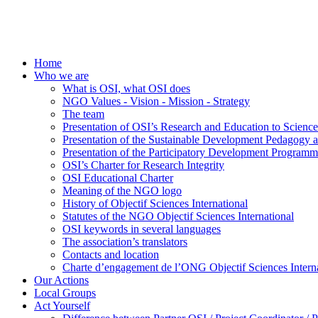
Home
Who we are
What is OSI, what OSI does
NGO Values - Vision - Mission - Strategy
The team
Presentation of OSI’s Research and Education to Scien
Presentation of the Sustainable Development Pedagogy 
Presentation of the Participatory Development Programm
OSI’s Charter for Research Integrity
OSI Educational Charter
Meaning of the NGO logo
History of Objectif Sciences International
Statutes of the NGO Objectif Sciences International
OSI keywords in several languages
The association’s translators
Contacts and location
Charte d’engagement de l’ONG Objectif Sciences Interna
Our Actions
Local Groups
Act Yourself