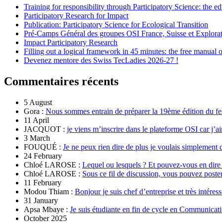
Training for responsibility through Participatory Science: the e
Participatory Research for Impact
Publication: Participatory Science for Ecological Transition
Pré-Camps Général des groupes OSI France, Suisse et Explora
Impact Participatory Research
Filling out a logical framework in 45 minutes: the free manual
Devenez mentore des Swiss TecLadies 2026-27 !
Commentaires récents
5 August
Gora :
Nous sommes entrain de préparer la 19ème édition du fe
11 April
JACQUOT :
je viens m’inscrire dans le plateforme OSI car j’ai
3 March
FOUQUÉ :
Je ne peux rien dire de plus je voulais simplement 
24 February
Chloé LAROSE :
Lequel ou lesquels ? Et pouvez-vous en dire
Chloé LAROSE :
Sous ce fil de discussion, vous pouvez poste
11 February
Modou Thiam :
Bonjour je suis chef d’entreprise et très intére
31 January
Apsa Mbaye :
Je suis étudiante en fin de cycle en Communicatio
October 2025