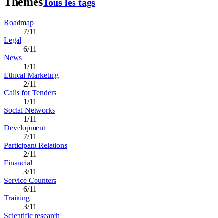
Thèmes
Tous les tags
Roadmap
7/11
Legal
6/11
News
1/11
Ethical Marketing
2/11
Calls for Tenders
1/11
Social Networks
1/11
Development
7/11
Participant Relations
2/11
Financial
3/11
Service Counters
6/11
Training
3/11
Scientific research