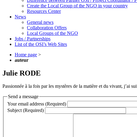
Difference between Partner OSI / Project Coordinator /
Create the Local Group of the NGO in your country
Resources Center
News
General news
Collaboration Offers
Local Groups of the NGO
Jobs / Partnerships
List of the OSI’s Web Sites
Home page
>
auteur
Julie RODE
Passionnée à la fois par les mystères de la matière et du vivant, j’ai 
Send a message
Your email address (Required)
Subject (Required)