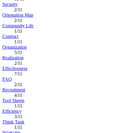
Security
2/11
Orientation Map
2/11
Community Life
1/11
Contract
1/11
Organization
5/11
Realization
2/11
Effectiveness
7/11
FAQ
2/11
Recruitment
4/11
Tool Sheets
1/11
Efficiency
3/11
Think Tank
1/11
Worksites