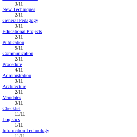
3/11
New Techniques
2/11
General Pedagogy
3/11
Educational Projects
2/11
Publication
5/11
Communication
2/11
Procedure
4/11
Administration
3/11
Architecture
2/11
Mandates
3/11
Checklist
11/11
Logistics
1/11
Information Technology
11/11