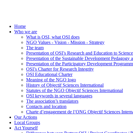
Home
Who we are
What is OSI, what OSI does
NGO Values - Vision - Mission - Strategy
The team
Presentation of OSI’s Research and Education to Scien
Presentation of the Sustainable Development Pedagogy 
Presentation of the Participatory Development Programm
OSI’s Charter for Research Integrity
OSI Educational Charter
Meaning of the NGO logo
History of Objectif Sciences International
Statutes of the NGO Objectif Sciences International
OSI keywords in several languages
The association’s translators
Contacts and location
Charte d’engagement de l’ONG Objectif Sciences Interna
Our Actions
Local Groups
Act Yourself