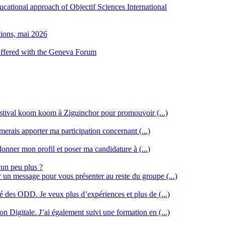
ducational approach of Objectif Sciences International
tions, mai 2026
 offered with the Geneva Forum
stival koom koom à Ziguinchor pour promouvoir (...)
merais apporter ma participation concernant (...)
donner mon profil et poser ma candidature à (...)
 un peu plus ?
r un message pour vous présenter au reste du groupe (...)
ssé des ODD. Je veux plus d’expériences et plus de (...)
n Digitale. J’ai également suivi une formation en (...)