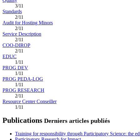
Quality
3/11
Standards
2/11
Audit for Hosting Minors
2/11
Service Description
2/11
COO-DIROP
2/11
EDUC
1/11
PROG DEV
1/11
PROG PEDA-LOG
1/11
PROG RESEARCH
2/11
Resource Center Conseiller
1/11
Publications
Derniers articles publiés
Training for responsibility through Participatory Science: the e
Participatory Research for Impact