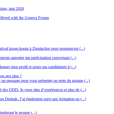
tions, mai 2026
 offered with the Geneva Forum
stival koom koom à Ziguinchor pour promouvoir (...)
merais apporter ma participation concernant (...)
donner mon profil et poser ma candidature à (...)
 un peu plus ?
r un message pour vous présenter au reste du groupe (...)
ssé des ODD. Je veux plus d’expériences et plus de (...)
n Digitale. J’ai également suivi une formation en (...)
intégrant le groupe (...)