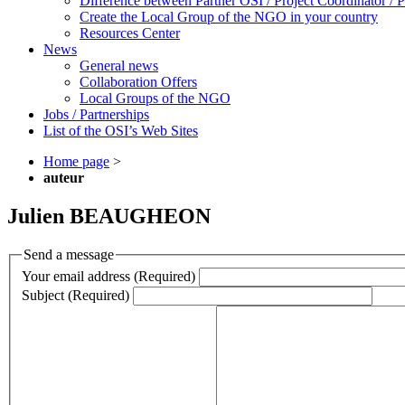
Difference between Partner OSI / Project Coordinator /
Create the Local Group of the NGO in your country
Resources Center
News
General news
Collaboration Offers
Local Groups of the NGO
Jobs / Partnerships
List of the OSI’s Web Sites
Home page
>
auteur
Julien BEAUGHEON
Send a message
Your email address (Required)
Subject (Required)