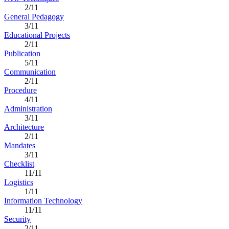
2/11
General Pedagogy
3/11
Educational Projects
2/11
Publication
5/11
Communication
2/11
Procedure
4/11
Administration
3/11
Architecture
2/11
Mandates
3/11
Checklist
11/11
Logistics
1/11
Information Technology
11/11
Security
2/11