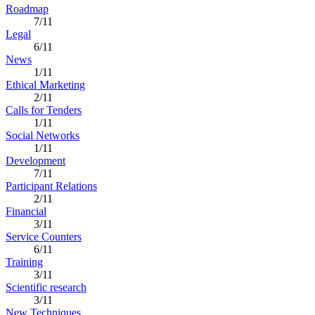
Roadmap
7/11
Legal
6/11
News
1/11
Ethical Marketing
2/11
Calls for Tenders
1/11
Social Networks
1/11
Development
7/11
Participant Relations
2/11
Financial
3/11
Service Counters
6/11
Training
3/11
Scientific research
3/11
New Techniques