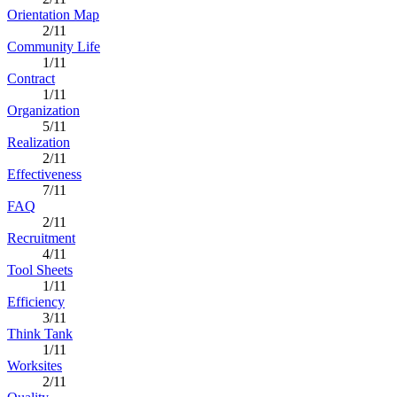
Orientation Map
2/11
Community Life
1/11
Contract
1/11
Organization
5/11
Realization
2/11
Effectiveness
7/11
FAQ
2/11
Recruitment
4/11
Tool Sheets
1/11
Efficiency
3/11
Think Tank
1/11
Worksites
2/11