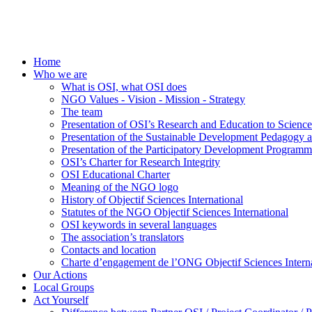
Home
Who we are
What is OSI, what OSI does
NGO Values - Vision - Mission - Strategy
The team
Presentation of OSI’s Research and Education to Scien
Presentation of the Sustainable Development Pedagogy 
Presentation of the Participatory Development Programm
OSI’s Charter for Research Integrity
OSI Educational Charter
Meaning of the NGO logo
History of Objectif Sciences International
Statutes of the NGO Objectif Sciences International
OSI keywords in several languages
The association’s translators
Contacts and location
Charte d’engagement de l’ONG Objectif Sciences Interna
Our Actions
Local Groups
Act Yourself