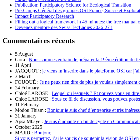
Publication: Participatory Science for Ecological Transition
Pré-Camps Général des groupes OSI France, Suisse et Explora
Impact Participatory Research
Filling out a logical framework in 45 minutes: the free manual
Devenez mentore des Swiss TecLadies 2026-27 !
Commentaires récents
5 August
Gora :
Nous sommes entrain de préparer la 19ème édition du fe
11 April
JACQUOT :
je viens m’inscrire dans le plateforme OSI car j’ai
3 March
FOUQUÉ :
Je ne peux rien dire de plus je voulais simplement 
24 February
Chloé LAROSE :
Lequel ou lesquels ? Et pouvez-vous en dire
Chloé LAROSE :
Sous ce fil de discussion, vous pouvez poste
11 February
Modou Thiam :
Bonjour je suis chef d’entreprise et très intére
31 January
Apsa Mbaye :
Je suis étudiante en fin de cycle en Communicatio
October 2025
MAJID :
Bonjour,
Si vous permettez, j’ai le soucis de soutenir la vision de OSI en 