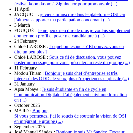
festival koom koom à Ziguinchor pour promouvoir (...)
11 April
JACQUOT :
je viens m’inscrire dans le plateforme OSI car
j’aimerais apporter ma participation concernant (...)
3 March
FOUQUÉ :
Je ne peux rien dire de plus je voulais simplement
donner mon profil et poser ma candidature à (...)
24 February
Chloé LAROSE :
Lequel ou lesquels ? Et pouvez-vous en
dire un peu plus ?
Chloé LAROSE :
Sous ce fil de discussion, vous pouvez
poster un message pour vous présenter au reste du groupe (...)
11 February
Modou Thiam :
Bonjour je suis chef d’entreprise et très
intéressé des ODD. Je veux plus d’expériences et plus de (...)
31 January
Apsa Mbaye :
Je suis étudiante en fin de cycle en
Communication Digitale. J’ai également suivi une formation
en (...)
October 2025
MAJID :
Bonjour,
Si vous permettez, j’ai le soucis de soutenir la vision de OSI
en intégrant le groupe (...)
September 2025
José Manuel Sández :
Bonjour, je suis Mr Sández. Docteur