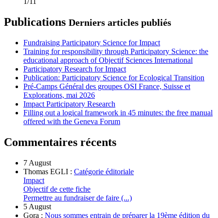
1/11
Publications
Derniers articles publiés
Fundraising Participatory Science for Impact
Training for responsibility through Participatory Science: the
educational approach of Objectif Sciences International
Participatory Research for Impact
Publication: Participatory Science for Ecological Transition
Pré-Camps Général des groupes OSI France, Suisse et
Explorations, mai 2026
Impact Participatory Research
Filling out a logical framework in 45 minutes: the free manual
offered with the Geneva Forum
Commentaires récents
7 August
Thomas EGLI :
Catégorie éditoriale
Impact
Objectif de cette fiche
Permettre au fundraiser de faire (...)
5 August
Gora :
Nous sommes entrain de préparer la 19ème édition du