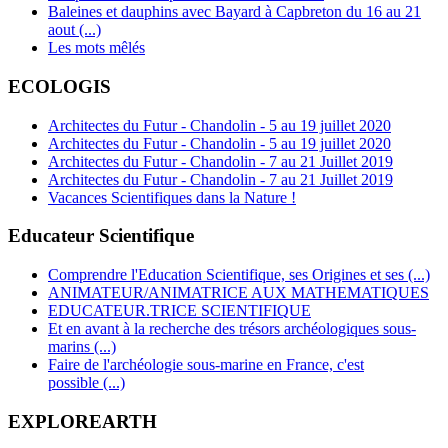
Baleines et dauphins avec Bayard à Capbreton du 16 au 21
aout (...)
Les mots mêlés
ECOLOGIS
Architectes du Futur - Chandolin - 5 au 19 juillet 2020
Architectes du Futur - Chandolin - 5 au 19 juillet 2020
Architectes du Futur - Chandolin - 7 au 21 Juillet 2019
Architectes du Futur - Chandolin - 7 au 21 Juillet 2019
Vacances Scientifiques dans la Nature !
Educateur Scientifique
Comprendre l'Education Scientifique, ses Origines et ses (...)
ANIMATEUR/ANIMATRICE AUX MATHEMATIQUES
EDUCATEUR.TRICE SCIENTIFIQUE
Et en avant à la recherche des trésors archéologiques sous-
marins (...)
Faire de l'archéologie sous-marine en France, c'est
possible (...)
EXPLOREARTH