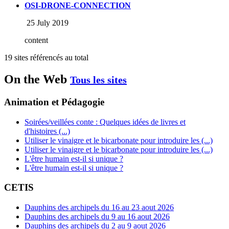
OSI-DRONE-CONNECTION
25 July 2019
content
19 sites référencés au total
On the Web
Tous les sites
Animation et Pédagogie
Soirées/veillées conte : Quelques idées de livres et
d'histoires (...)
Utiliser le vinaigre et le bicarbonate pour introduire les (...)
Utiliser le vinaigre et le bicarbonate pour introduire les (...)
L'être humain est-il si unique ?
L'être humain est-il si unique ?
CETIS
Dauphins des archipels du 16 au 23 aout 2026
Dauphins des archipels du 9 au 16 aout 2026
Dauphins des archipels du 2 au 9 aout 2026