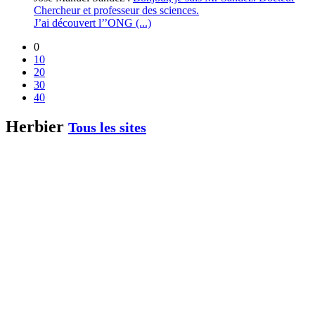
Chercheur et professeur des sciences.
J’ai découvert l’’ONG (...)
0
10
20
30
40
Herbier
Tous les sites