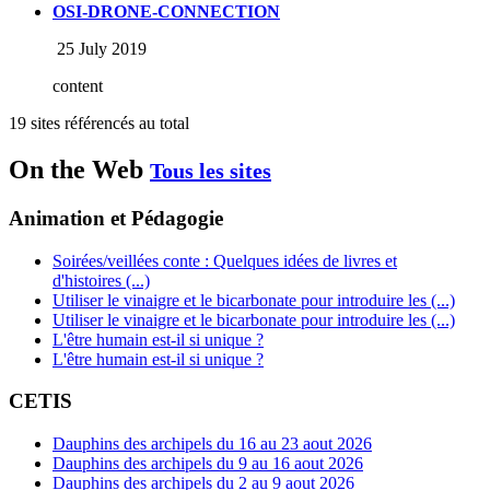
OSI-DRONE-CONNECTION
25 July 2019
content
19 sites référencés au total
On the Web
Tous les sites
Animation et Pédagogie
Soirées/veillées conte : Quelques idées de livres et
d'histoires (...)
Utiliser le vinaigre et le bicarbonate pour introduire les (...)
Utiliser le vinaigre et le bicarbonate pour introduire les (...)
L'être humain est-il si unique ?
L'être humain est-il si unique ?
CETIS
Dauphins des archipels du 16 au 23 aout 2026
Dauphins des archipels du 9 au 16 aout 2026
Dauphins des archipels du 2 au 9 aout 2026