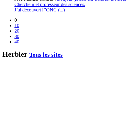
Chercheur et professeur des sciences.
J’ai découvert l’’ONG (...)
0
10
20
30
40
Herbier
Tous les sites