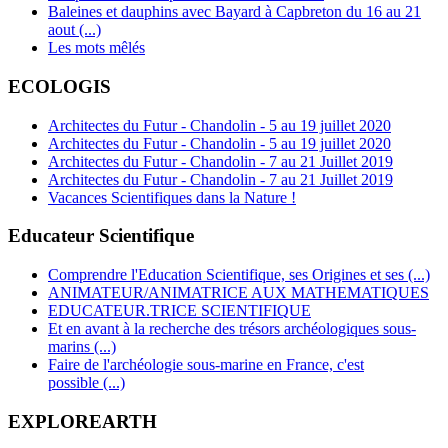
Baleines et dauphins avec Bayard à Capbreton du 16 au 21
aout (...)
Les mots mêlés
ECOLOGIS
Architectes du Futur - Chandolin - 5 au 19 juillet 2020
Architectes du Futur - Chandolin - 5 au 19 juillet 2020
Architectes du Futur - Chandolin - 7 au 21 Juillet 2019
Architectes du Futur - Chandolin - 7 au 21 Juillet 2019
Vacances Scientifiques dans la Nature !
Educateur Scientifique
Comprendre l'Education Scientifique, ses Origines et ses (...)
ANIMATEUR/ANIMATRICE AUX MATHEMATIQUES
EDUCATEUR.TRICE SCIENTIFIQUE
Et en avant à la recherche des trésors archéologiques sous-
marins (...)
Faire de l'archéologie sous-marine en France, c'est
possible (...)
EXPLOREARTH