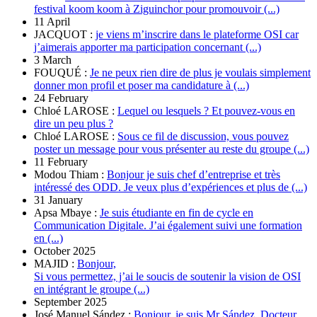
festival koom koom à Ziguinchor pour promouvoir (...)
11 April
JACQUOT :
je viens m’inscrire dans le plateforme OSI car
j’aimerais apporter ma participation concernant (...)
3 March
FOUQUÉ :
Je ne peux rien dire de plus je voulais simplement
donner mon profil et poser ma candidature à (...)
24 February
Chloé LAROSE :
Lequel ou lesquels ? Et pouvez-vous en
dire un peu plus ?
Chloé LAROSE :
Sous ce fil de discussion, vous pouvez
poster un message pour vous présenter au reste du groupe (...)
11 February
Modou Thiam :
Bonjour je suis chef d’entreprise et très
intéressé des ODD. Je veux plus d’expériences et plus de (...)
31 January
Apsa Mbaye :
Je suis étudiante en fin de cycle en
Communication Digitale. J’ai également suivi une formation
en (...)
October 2025
MAJID :
Bonjour,
Si vous permettez, j’ai le soucis de soutenir la vision de OSI
en intégrant le groupe (...)
September 2025
José Manuel Sández :
Bonjour, je suis Mr Sández. Docteur