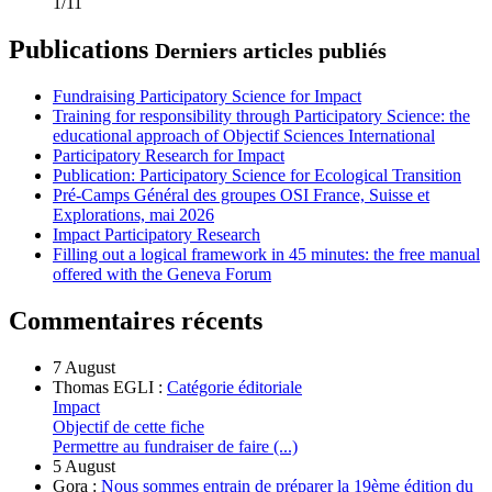
1/11
Publications
Derniers articles publiés
Fundraising Participatory Science for Impact
Training for responsibility through Participatory Science: the
educational approach of Objectif Sciences International
Participatory Research for Impact
Publication: Participatory Science for Ecological Transition
Pré-Camps Général des groupes OSI France, Suisse et
Explorations, mai 2026
Impact Participatory Research
Filling out a logical framework in 45 minutes: the free manual
offered with the Geneva Forum
Commentaires récents
7 August
Thomas EGLI :
Catégorie éditoriale
Impact
Objectif de cette fiche
Permettre au fundraiser de faire (...)
5 August
Gora :
Nous sommes entrain de préparer la 19ème édition du