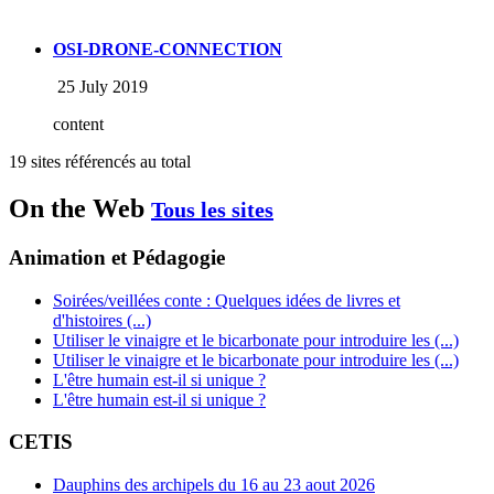
OSI-DRONE-CONNECTION
25 July 2019
content
19 sites référencés au total
On the Web
Tous les sites
Animation et Pédagogie
Soirées/veillées conte : Quelques idées de livres et
d'histoires (...)
Utiliser le vinaigre et le bicarbonate pour introduire les (...)
Utiliser le vinaigre et le bicarbonate pour introduire les (...)
L'être humain est-il si unique ?
L'être humain est-il si unique ?
CETIS
Dauphins des archipels du 16 au 23 aout 2026