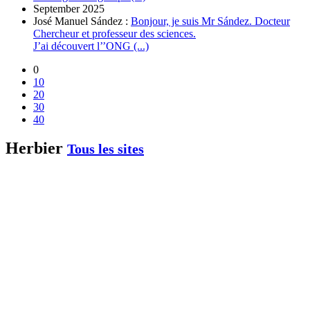
September 2025
José Manuel Sández :
Bonjour, je suis Mr Sández. Docteur
Chercheur et professeur des sciences.
J’ai découvert l’’ONG (...)
0
10
20
30
40
Herbier
Tous les sites