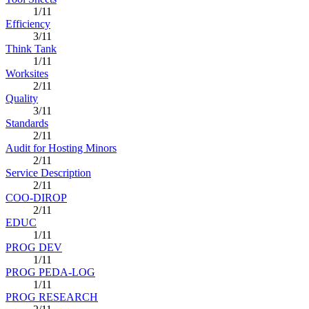
1/11
Efficiency
3/11
Think Tank
1/11
Worksites
2/11
Quality
3/11
Standards
2/11
Audit for Hosting Minors
2/11
Service Description
2/11
COO-DIROP
2/11
EDUC
1/11
PROG DEV
1/11
PROG PEDA-LOG
1/11
PROG RESEARCH