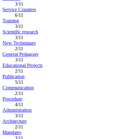
3/11
Service Counters
6/11
Training
3/11
Scientific research
3/11
New Techniques
2/11
General Pedagogy
3/11
Educational Projects
2/11
Publication
5/11
Communication
2/11
Procedure
4/11
Administration
3/11
Architecture
2/11
Mandates
3/11