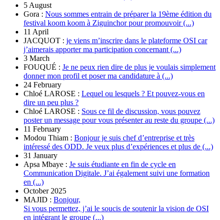
5 August
Gora :
Nous sommes entrain de préparer la 19ème édition du
festival koom koom à Ziguinchor pour promouvoir (...)
11 April
JACQUOT :
je viens m’inscrire dans le plateforme OSI car
j’aimerais apporter ma participation concernant (...)
3 March
FOUQUÉ :
Je ne peux rien dire de plus je voulais simplement
donner mon profil et poser ma candidature à (...)
24 February
Chloé LAROSE :
Lequel ou lesquels ? Et pouvez-vous en
dire un peu plus ?
Chloé LAROSE :
Sous ce fil de discussion, vous pouvez
poster un message pour vous présenter au reste du groupe (...)
11 February
Modou Thiam :
Bonjour je suis chef d’entreprise et très
intéressé des ODD. Je veux plus d’expériences et plus de (...)
31 January
Apsa Mbaye :
Je suis étudiante en fin de cycle en
Communication Digitale. J’ai également suivi une formation
en (...)
October 2025
MAJID :
Bonjour,
Si vous permettez, j’ai le soucis de soutenir la vision de OSI
en intégrant le groupe (...)