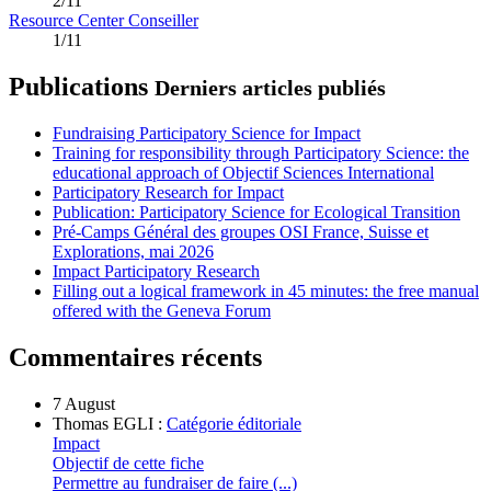
2/11
Resource Center Conseiller
1/11
Publications
Derniers articles publiés
Fundraising Participatory Science for Impact
Training for responsibility through Participatory Science: the
educational approach of Objectif Sciences International
Participatory Research for Impact
Publication: Participatory Science for Ecological Transition
Pré-Camps Général des groupes OSI France, Suisse et
Explorations, mai 2026
Impact Participatory Research
Filling out a logical framework in 45 minutes: the free manual
offered with the Geneva Forum
Commentaires récents
7 August
Thomas EGLI :
Catégorie éditoriale
Impact
Objectif de cette fiche
Permettre au fundraiser de faire (...)