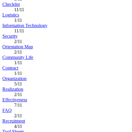
Checklist
11/11
Logistics
1/11
Information Technology
11/11
Security
2/11
Orientation Map
2/11
Community Life
1/11
Contract
1/11
Organization
5/11
Realization
2/11
Effectiveness
7/11
FAQ
2/11
Recruitment
4/11
Tool Sheets