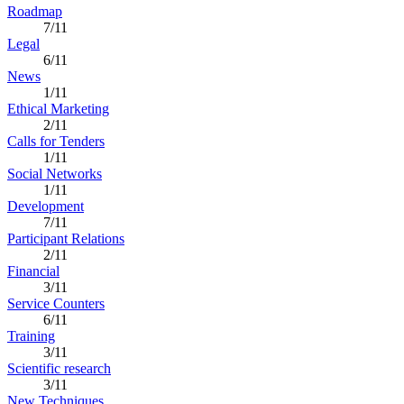
Roadmap
7/11
Legal
6/11
News
1/11
Ethical Marketing
2/11
Calls for Tenders
1/11
Social Networks
1/11
Development
7/11
Participant Relations
2/11
Financial
3/11
Service Counters
6/11
Training
3/11
Scientific research
3/11
New Techniques