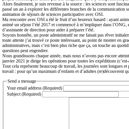
Alors finalement, je suis revenue à la source : les sciences sont fascin
passé un an à explorer les différentes branches de la communication sc
animation de séjours de sciences participative avec OSI.
Ma rencontre avec OSI a été le fruit d’un heureux hasard : ayant anim
animé un séjour l’été 2017 et commencé à m’impliquer dans l’ONG, en sui
d’assistante de direction pour aider à préparer l’été.
Soyons honnête, un poste administratif ne me faisait pas rêver initialeme
toute attente j’ai trouvé ce poste intéressant, au point de monter en g
administratives, mais c’est bien plus riche que ça, on touche au quotidi
questions peut engendrer.
Nous grandissons chaque année, mais nous n’avons pas encore atteint 
janvier 2021 je dirige les opérations pour toutes les expéditions (c’est
Tout cela représente beaucoup de travail, les journées sont longues et po
travail : pour qu’un maximum d’enfants et d’adultes (re)découvrent que
Send a message
Your email address (Required)
Subject (Required)