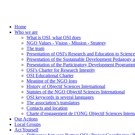
Home
Who we are
What is OSI, what OSI does
NGO Values - Vision - Mission - Strategy
The team
Presentation of OSI’s Research and Education to Scien
Presentation of the Sustainable Development Pedagogy 
Presentation of the Participatory Development Programm
OSI’s Charter for Research Integrity
OSI Educational Charter
Meaning of the NGO logo
History of Objectif Sciences International
Statutes of the NGO Objectif Sciences International
OSI keywords in several languages
The association’s translators
Contacts and location
Charte d’engagement de l’ONG Objectif Sciences Interna
Our Actions
Local Groups
Act Yourself