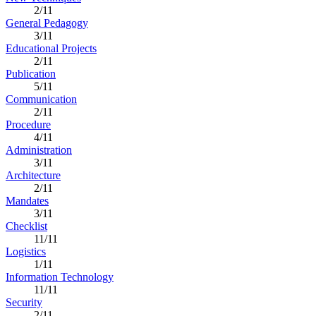
2/11
General Pedagogy
3/11
Educational Projects
2/11
Publication
5/11
Communication
2/11
Procedure
4/11
Administration
3/11
Architecture
2/11
Mandates
3/11
Checklist
11/11
Logistics
1/11
Information Technology
11/11
Security
2/11