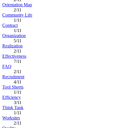
Orientation Map
2/11
Community Life
1/11
Contract
1/11
Organization
5/11
Realization
2/11
Effectiveness
7/11
FAQ
2/11
Recruitment
4/11
Tool Sheets
1/11
Efficiency
3/11
Think Tank
1/11
Worksites
2/11