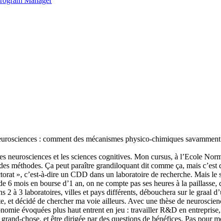
 Program Manager
es neurosciences : comment des mécanismes physico-chimiques savamment o
é les neurosciences et les sciences cognitives. Mon cursus, à l’Ecole No
des méthodes. Ça peut paraître grandiloquant dit comme ça, mais c’est d
octorat », c’est-à-dire un CDD dans un laboratoire de recherche. Mais le
 de 6 mois en bourse d’1 an, on ne compte pas ses heures à la paillasse,
s 2 à 3 laboratoires, villes et pays différents, débouchera sur le graal 
te, et décidé de chercher ma voie ailleurs. Avec une thèse de neuroscien
tonomie évoquées plus haut entrent en jeu : travailler R&D en entreprise, 
 grand-chose, et être dirigée par des questions de bénéfices. Pas pour m