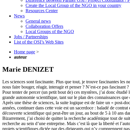
Difference between Partner OSI / Project Coordinator /
Create the Local Group of the NGO in your country
Resources Center
News
General news
Collaboration Offers
Local Groups of the NGO
Jobs / Partnerships
List of the OSI’s Web Sites
Home page
>
auteur
Marie DENIZET
Les sciences sont fascinante. Plus que tout, je trouve fascinantes l
nous faire bouger, réagir, interagir et penser ? N’est-ce pas fascinant ?
Pour tenter de percer (un petit bout de) ces mystères, j’ai donc étudi
grande autonomie scientifique, tant sur le plan des connaissances que 
Après une thèse de sciences, la suite logique est de faire un « post-d
années, continuer dans cette voie est un sacerdoce : baladé de contrat
découverte scientifique qui peut-être un jour, au bout de 5 à 10 ans dan
Bizarrement, j’ai choisi de quitter la recherche académique tout de sui
recherche au sein d’une entreprise. Mais c’est là que la liberté et l’au
projets scientifiques dictée par des dirigeants qui n’y comprennent pas