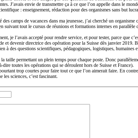
antes. J’avais envie de transmettre ça à ce que l’on appelle dans le monde
ientifique : enseignement, rédaction pour des organismes sans but lucrat
é des camps de vacances dans ma jeunesse, j’ai cherché un organisme où
vant tout le cursus de réunions et formations internes en parallèle de 3
nt, je l’avais accepté pour rendre service, et pour tester, parce que c’est
rade et devenir directrice des opération pour la Suisse dès janvier 2019.
en à des questions scientifiques, pédagogiques, logistiques, humaines et 
la taille permettant un plein temps pour chaque poste. Donc parallèlem
-à-dire toutes les opérations qui se déroulent hors de Suisse et France).
urtant trop courtes pour faire tout ce que l’on aimerait faire. En contrepa
 les sciences, c’est fascinant.