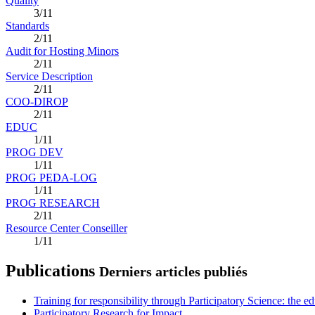
Quality
3/11
Standards
2/11
Audit for Hosting Minors
2/11
Service Description
2/11
COO-DIROP
2/11
EDUC
1/11
PROG DEV
1/11
PROG PEDA-LOG
1/11
PROG RESEARCH
2/11
Resource Center Conseiller
1/11
Publications
Derniers articles publiés
Training for responsibility through Participatory Science: the e
Participatory Research for Impact