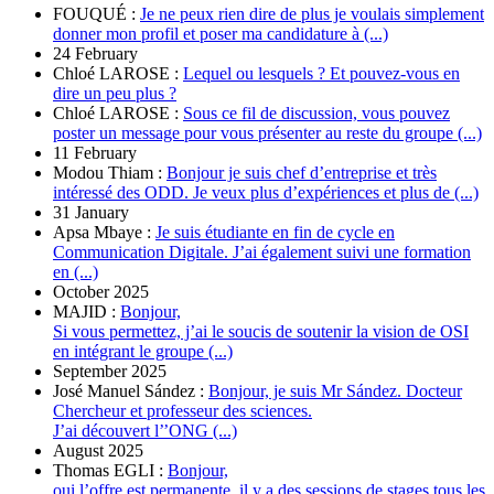
FOUQUÉ :
Je ne peux rien dire de plus je voulais simplement
donner mon profil et poser ma candidature à (...)
24 February
Chloé LAROSE :
Lequel ou lesquels ? Et pouvez-vous en
dire un peu plus ?
Chloé LAROSE :
Sous ce fil de discussion, vous pouvez
poster un message pour vous présenter au reste du groupe (...)
11 February
Modou Thiam :
Bonjour je suis chef d’entreprise et très
intéressé des ODD. Je veux plus d’expériences et plus de (...)
31 January
Apsa Mbaye :
Je suis étudiante en fin de cycle en
Communication Digitale. J’ai également suivi une formation
en (...)
October 2025
MAJID :
Bonjour,
Si vous permettez, j’ai le soucis de soutenir la vision de OSI
en intégrant le groupe (...)
September 2025
José Manuel Sández :
Bonjour, je suis Mr Sández. Docteur
Chercheur et professeur des sciences.
J’ai découvert l’’ONG (...)
August 2025
Thomas EGLI :
Bonjour,
oui l’offre est permanente, il y a des sessions de stages tous les