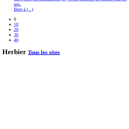
ans.
Bien à (...)
0
10
20
30
40
Herbier
Tous les sites