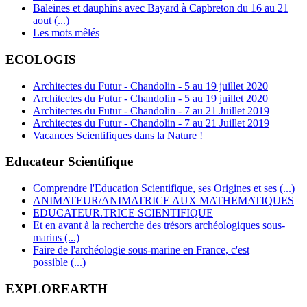
Baleines et dauphins avec Bayard à Capbreton du 16 au 21
aout (...)
Les mots mêlés
ECOLOGIS
Architectes du Futur - Chandolin - 5 au 19 juillet 2020
Architectes du Futur - Chandolin - 5 au 19 juillet 2020
Architectes du Futur - Chandolin - 7 au 21 Juillet 2019
Architectes du Futur - Chandolin - 7 au 21 Juillet 2019
Vacances Scientifiques dans la Nature !
Educateur Scientifique
Comprendre l'Education Scientifique, ses Origines et ses (...)
ANIMATEUR/ANIMATRICE AUX MATHEMATIQUES
EDUCATEUR.TRICE SCIENTIFIQUE
Et en avant à la recherche des trésors archéologiques sous-
marins (...)
Faire de l'archéologie sous-marine en France, c'est
possible (...)
EXPLOREARTH