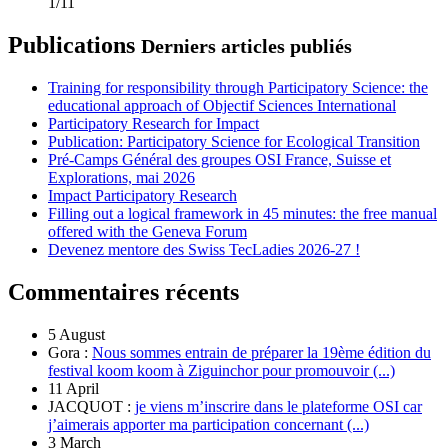
1/11
Publications
Derniers articles publiés
Training for responsibility through Participatory Science: the
educational approach of Objectif Sciences International
Participatory Research for Impact
Publication: Participatory Science for Ecological Transition
Pré-Camps Général des groupes OSI France, Suisse et
Explorations, mai 2026
Impact Participatory Research
Filling out a logical framework in 45 minutes: the free manual
offered with the Geneva Forum
Devenez mentore des Swiss TecLadies 2026-27 !
Commentaires récents
5 August
Gora :
Nous sommes entrain de préparer la 19ème édition du
festival koom koom à Ziguinchor pour promouvoir (...)
11 April
JACQUOT :
je viens m’inscrire dans le plateforme OSI car
j’aimerais apporter ma participation concernant (...)
3 March