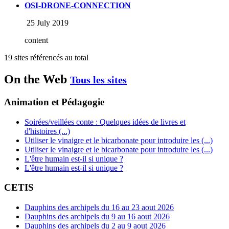
OSI-DRONE-CONNECTION
25 July 2019
content
19 sites référencés au total
On the Web
Tous les sites
Animation et Pédagogie
Soirées/veillées conte : Quelques idées de livres et
d'histoires (...)
Utiliser le vinaigre et le bicarbonate pour introduire les (...)
Utiliser le vinaigre et le bicarbonate pour introduire les (...)
L'être humain est-il si unique ?
L'être humain est-il si unique ?
CETIS
Dauphins des archipels du 16 au 23 aout 2026
Dauphins des archipels du 9 au 16 aout 2026
Dauphins des archipels du 2 au 9 aout 2026