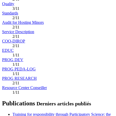
Quality
3/11
Standards
2/11
Audit for Hosting Minors
2/11
Service Description
2/11
COO-DIROP
2/11
EDUC
1/11
PROG DEV
1/11
PROG PEDA-LOG
1/11
PROG RESEARCH
2/11
Resource Center Conseiller
1/11
Publications
Derniers articles publiés
Training for responsibility through Participatory Science: the