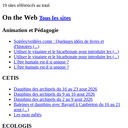
19 sites référencés au total
On the Web
Tous les sites
Animation et Pédagogie
Soirées/veillées conte : Quelques idées de livres et
d'histoires (...)
Utiliser le vinaigre et le bicarbonate pour introduire les (...)
Utiliser le vinaigre et le bicarbonate pour introduire les (...)
L'être humain est-il si unique ?
L'être humain est-il si unique ?
CETIS
Dauphins des archipels du 16 au 23 aout 2026
Dauphins des archipels du 9 au 16 aout 2026
Dauphins des archipels du 2 au 9 aout 2026
Baleines et dauphins avec Bayard à Capbreton du 16 au 21
aout (...)
Les mots mêlés
ECOLOGIS