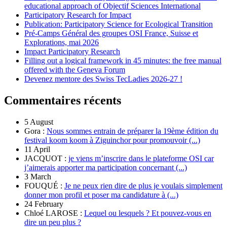
educational approach of Objectif Sciences International
Participatory Research for Impact
Publication: Participatory Science for Ecological Transition
Pré-Camps Général des groupes OSI France, Suisse et
Explorations, mai 2026
Impact Participatory Research
Filling out a logical framework in 45 minutes: the free manual
offered with the Geneva Forum
Devenez mentore des Swiss TecLadies 2026-27 !
Commentaires récents
5 August
Gora :
Nous sommes entrain de préparer la 19ème édition du
festival koom koom à Ziguinchor pour promouvoir (...)
11 April
JACQUOT :
je viens m’inscrire dans le plateforme OSI car
j’aimerais apporter ma participation concernant (...)
3 March
FOUQUÉ :
Je ne peux rien dire de plus je voulais simplement
donner mon profil et poser ma candidature à (...)
24 February
Chloé LAROSE :
Lequel ou lesquels ? Et pouvez-vous en
dire un peu plus ?