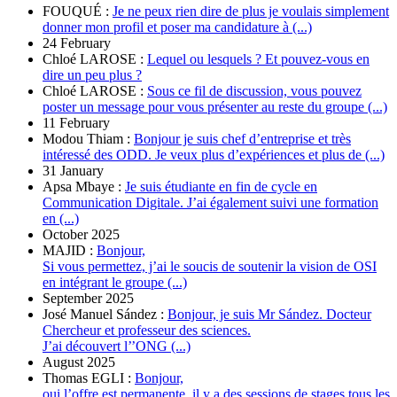
FOUQUÉ :
Je ne peux rien dire de plus je voulais simplement
donner mon profil et poser ma candidature à (...)
24 February
Chloé LAROSE :
Lequel ou lesquels ? Et pouvez-vous en
dire un peu plus ?
Chloé LAROSE :
Sous ce fil de discussion, vous pouvez
poster un message pour vous présenter au reste du groupe (...)
11 February
Modou Thiam :
Bonjour je suis chef d’entreprise et très
intéressé des ODD. Je veux plus d’expériences et plus de (...)
31 January
Apsa Mbaye :
Je suis étudiante en fin de cycle en
Communication Digitale. J’ai également suivi une formation
en (...)
October 2025
MAJID :
Bonjour,
Si vous permettez, j’ai le soucis de soutenir la vision de OSI
en intégrant le groupe (...)
September 2025
José Manuel Sández :
Bonjour, je suis Mr Sández. Docteur
Chercheur et professeur des sciences.
J’ai découvert l’’ONG (...)
August 2025
Thomas EGLI :
Bonjour,
oui l’offre est permanente, il y a des sessions de stages tous les