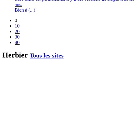
ans.
Bien à (...)
0
10
20
30
40
Herbier
Tous les sites