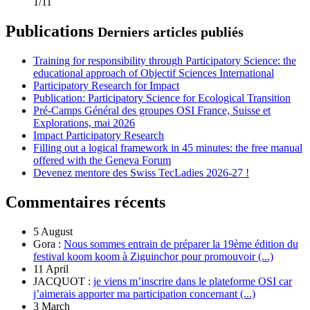
1/11
Publications
Derniers articles publiés
Training for responsibility through Participatory Science: the
educational approach of Objectif Sciences International
Participatory Research for Impact
Publication: Participatory Science for Ecological Transition
Pré-Camps Général des groupes OSI France, Suisse et
Explorations, mai 2026
Impact Participatory Research
Filling out a logical framework in 45 minutes: the free manual
offered with the Geneva Forum
Devenez mentore des Swiss TecLadies 2026-27 !
Commentaires récents
5 August
Gora :
Nous sommes entrain de préparer la 19ème édition du
festival koom koom à Ziguinchor pour promouvoir (...)
11 April
JACQUOT :
je viens m’inscrire dans le plateforme OSI car
j’aimerais apporter ma participation concernant (...)
3 March