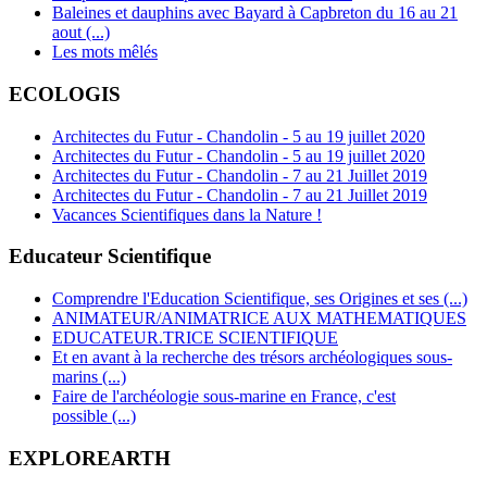
Baleines et dauphins avec Bayard à Capbreton du 16 au 21
aout (...)
Les mots mêlés
ECOLOGIS
Architectes du Futur - Chandolin - 5 au 19 juillet 2020
Architectes du Futur - Chandolin - 5 au 19 juillet 2020
Architectes du Futur - Chandolin - 7 au 21 Juillet 2019
Architectes du Futur - Chandolin - 7 au 21 Juillet 2019
Vacances Scientifiques dans la Nature !
Educateur Scientifique
Comprendre l'Education Scientifique, ses Origines et ses (...)
ANIMATEUR/ANIMATRICE AUX MATHEMATIQUES
EDUCATEUR.TRICE SCIENTIFIQUE
Et en avant à la recherche des trésors archéologiques sous-
marins (...)
Faire de l'archéologie sous-marine en France, c'est
possible (...)
EXPLOREARTH