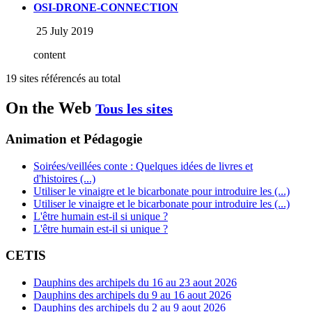
OSI-DRONE-CONNECTION
25 July 2019
content
19 sites référencés au total
On the Web
Tous les sites
Animation et Pédagogie
Soirées/veillées conte : Quelques idées de livres et
d'histoires (...)
Utiliser le vinaigre et le bicarbonate pour introduire les (...)
Utiliser le vinaigre et le bicarbonate pour introduire les (...)
L'être humain est-il si unique ?
L'être humain est-il si unique ?
CETIS
Dauphins des archipels du 16 au 23 aout 2026
Dauphins des archipels du 9 au 16 aout 2026
Dauphins des archipels du 2 au 9 aout 2026