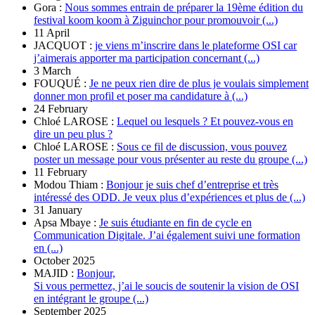
Gora :
Nous sommes entrain de préparer la 19ème édition du
festival koom koom à Ziguinchor pour promouvoir (...)
11 April
JACQUOT :
je viens m’inscrire dans le plateforme OSI car
j’aimerais apporter ma participation concernant (...)
3 March
FOUQUÉ :
Je ne peux rien dire de plus je voulais simplement
donner mon profil et poser ma candidature à (...)
24 February
Chloé LAROSE :
Lequel ou lesquels ? Et pouvez-vous en
dire un peu plus ?
Chloé LAROSE :
Sous ce fil de discussion, vous pouvez
poster un message pour vous présenter au reste du groupe (...)
11 February
Modou Thiam :
Bonjour je suis chef d’entreprise et très
intéressé des ODD. Je veux plus d’expériences et plus de (...)
31 January
Apsa Mbaye :
Je suis étudiante en fin de cycle en
Communication Digitale. J’ai également suivi une formation
en (...)
October 2025
MAJID :
Bonjour,
Si vous permettez, j’ai le soucis de soutenir la vision de OSI
en intégrant le groupe (...)
September 2025