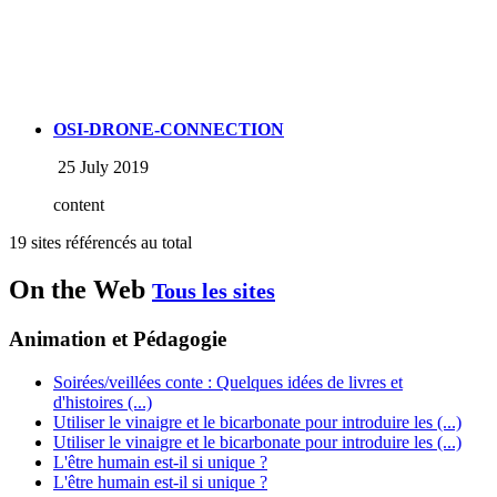
OSI-DRONE-CONNECTION
25 July 2019
content
19 sites référencés au total
On the Web
Tous les sites
Animation et Pédagogie
Soirées/veillées conte : Quelques idées de livres et
d'histoires (...)
Utiliser le vinaigre et le bicarbonate pour introduire les (...)
Utiliser le vinaigre et le bicarbonate pour introduire les (...)
L'être humain est-il si unique ?
L'être humain est-il si unique ?