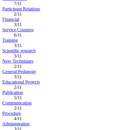
7/11
Participant Relations
2/11
Financial
3/11
Service Counters
6/11
Training
3/11
Scientific research
3/11
New Techniques
2/11
General Pedagogy
3/11
Educational Projects
2/11
Publication
5/11
Communication
2/11
Procedure
4/11
Administration
3/11