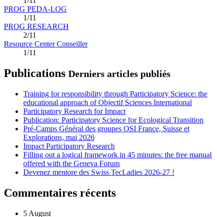
1/11
PROG PEDA-LOG
1/11
PROG RESEARCH
2/11
Resource Center Conseiller
1/11
Publications
Derniers articles publiés
Training for responsibility through Participatory Science: the
educational approach of Objectif Sciences International
Participatory Research for Impact
Publication: Participatory Science for Ecological Transition
Pré-Camps Général des groupes OSI France, Suisse et
Explorations, mai 2026
Impact Participatory Research
Filling out a logical framework in 45 minutes: the free manual
offered with the Geneva Forum
Devenez mentore des Swiss TecLadies 2026-27 !
Commentaires récents
5 August