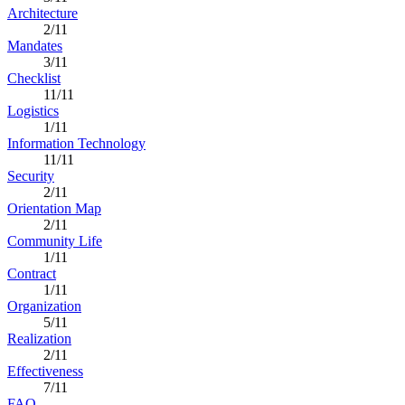
Architecture
2/11
Mandates
3/11
Checklist
11/11
Logistics
1/11
Information Technology
11/11
Security
2/11
Orientation Map
2/11
Community Life
1/11
Contract
1/11
Organization
5/11
Realization
2/11
Effectiveness
7/11
FAQ