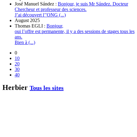
José Manuel Sández :
Bonjour, je suis Mr Sández. Docteur
Chercheur et professeur des sciences.
J’ai découvert l’’ONG (...)
August 2025
Thomas EGLI :
Bonjour,
oui l’offre est permanente, il y a des sessions de stages tous les
ans.
Bien à (...)
0
10
20
30
40
Herbier
Tous les sites