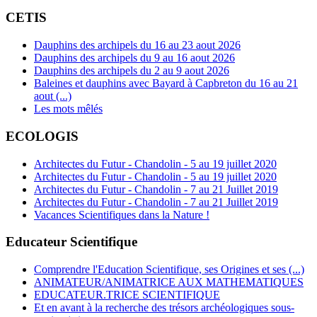
CETIS
Dauphins des archipels du 16 au 23 aout 2026
Dauphins des archipels du 9 au 16 aout 2026
Dauphins des archipels du 2 au 9 aout 2026
Baleines et dauphins avec Bayard à Capbreton du 16 au 21
aout (...)
Les mots mêlés
ECOLOGIS
Architectes du Futur - Chandolin - 5 au 19 juillet 2020
Architectes du Futur - Chandolin - 5 au 19 juillet 2020
Architectes du Futur - Chandolin - 7 au 21 Juillet 2019
Architectes du Futur - Chandolin - 7 au 21 Juillet 2019
Vacances Scientifiques dans la Nature !
Educateur Scientifique
Comprendre l'Education Scientifique, ses Origines et ses (...)
ANIMATEUR/ANIMATRICE AUX MATHEMATIQUES
EDUCATEUR.TRICE SCIENTIFIQUE
Et en avant à la recherche des trésors archéologiques sous-