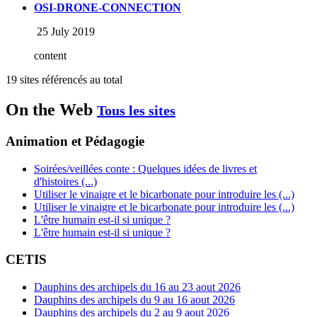
OSI-DRONE-CONNECTION
25 July 2019
content
19 sites référencés au total
On the Web
Tous les sites
Animation et Pédagogie
Soirées/veillées conte : Quelques idées de livres et
d'histoires (...)
Utiliser le vinaigre et le bicarbonate pour introduire les (...)
Utiliser le vinaigre et le bicarbonate pour introduire les (...)
L'être humain est-il si unique ?
L'être humain est-il si unique ?
CETIS
Dauphins des archipels du 16 au 23 aout 2026
Dauphins des archipels du 9 au 16 aout 2026
Dauphins des archipels du 2 au 9 aout 2026