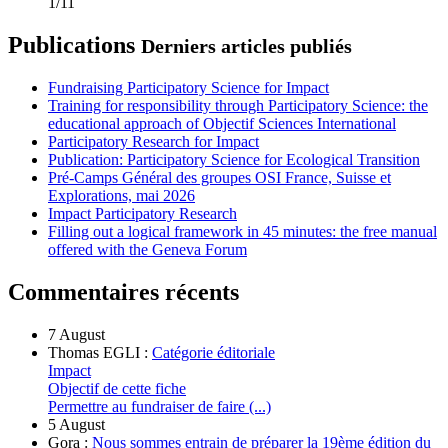
1/11
Publications
Derniers articles publiés
Fundraising Participatory Science for Impact
Training for responsibility through Participatory Science: the
educational approach of Objectif Sciences International
Participatory Research for Impact
Publication: Participatory Science for Ecological Transition
Pré-Camps Général des groupes OSI France, Suisse et
Explorations, mai 2026
Impact Participatory Research
Filling out a logical framework in 45 minutes: the free manual
offered with the Geneva Forum
Commentaires récents
7 August
Thomas EGLI :
Catégorie éditoriale
Impact
Objectif de cette fiche
Permettre au fundraiser de faire (...)
5 August
Gora :
Nous sommes entrain de préparer la 19ème édition du