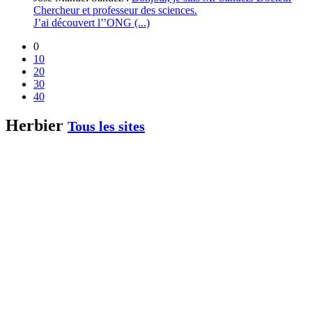
Chercheur et professeur des sciences.
J’ai découvert l’’ONG (...)
0
10
20
30
40
Herbier
Tous les sites