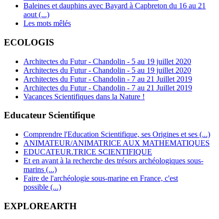
Baleines et dauphins avec Bayard à Capbreton du 16 au 21
aout (...)
Les mots mêlés
ECOLOGIS
Architectes du Futur - Chandolin - 5 au 19 juillet 2020
Architectes du Futur - Chandolin - 5 au 19 juillet 2020
Architectes du Futur - Chandolin - 7 au 21 Juillet 2019
Architectes du Futur - Chandolin - 7 au 21 Juillet 2019
Vacances Scientifiques dans la Nature !
Educateur Scientifique
Comprendre l'Education Scientifique, ses Origines et ses (...)
ANIMATEUR/ANIMATRICE AUX MATHEMATIQUES
EDUCATEUR.TRICE SCIENTIFIQUE
Et en avant à la recherche des trésors archéologiques sous-
marins (...)
Faire de l'archéologie sous-marine en France, c'est
possible (...)
EXPLOREARTH