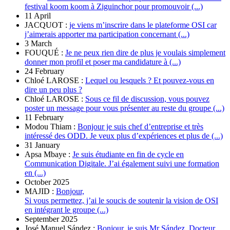
festival koom koom à Ziguinchor pour promouvoir (...)
11 April
JACQUOT :
je viens m’inscrire dans le plateforme OSI car
j’aimerais apporter ma participation concernant (...)
3 March
FOUQUÉ :
Je ne peux rien dire de plus je voulais simplement
donner mon profil et poser ma candidature à (...)
24 February
Chloé LAROSE :
Lequel ou lesquels ? Et pouvez-vous en
dire un peu plus ?
Chloé LAROSE :
Sous ce fil de discussion, vous pouvez
poster un message pour vous présenter au reste du groupe (...)
11 February
Modou Thiam :
Bonjour je suis chef d’entreprise et très
intéressé des ODD. Je veux plus d’expériences et plus de (...)
31 January
Apsa Mbaye :
Je suis étudiante en fin de cycle en
Communication Digitale. J’ai également suivi une formation
en (...)
October 2025
MAJID :
Bonjour,
Si vous permettez, j’ai le soucis de soutenir la vision de OSI
en intégrant le groupe (...)
September 2025
José Manuel Sández :
Bonjour, je suis Mr Sández. Docteur