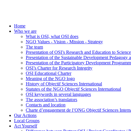
Home
Who we are
What is OSI, what OSI does
NGO Values - Vision - Mission - Strategy
The team
Presentation of OSI’s Research and Education to Scien
Presentation of the Sustainable Development Pedagogy 
Presentation of the Participatory Development Programm
OSI’s Charter for Research Integrity
OSI Educational Charter
Meaning of the NGO logo
History of Objectif Sciences International
Statutes of the NGO Objectif Sciences International
OSI keywords in several languages
The association’s translators
Contacts and location
Charte d’engagement de l’ONG Objectif Sciences Interna
Our Actions
Local Groups
Act Yourself