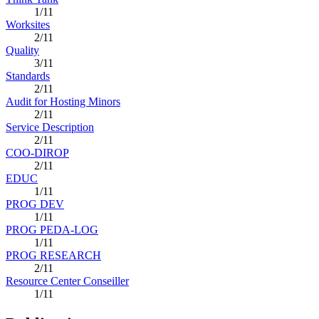
1/11
Worksites
2/11
Quality
3/11
Standards
2/11
Audit for Hosting Minors
2/11
Service Description
2/11
COO-DIROP
2/11
EDUC
1/11
PROG DEV
1/11
PROG PEDA-LOG
1/11
PROG RESEARCH
2/11
Resource Center Conseiller
1/11