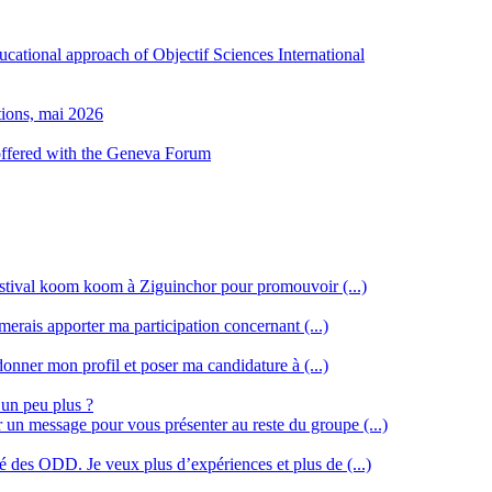
ducational approach of Objectif Sciences International
tions, mai 2026
 offered with the Geneva Forum
stival koom koom à Ziguinchor pour promouvoir (...)
merais apporter ma participation concernant (...)
donner mon profil et poser ma candidature à (...)
 un peu plus ?
r un message pour vous présenter au reste du groupe (...)
ssé des ODD. Je veux plus d’expériences et plus de (...)