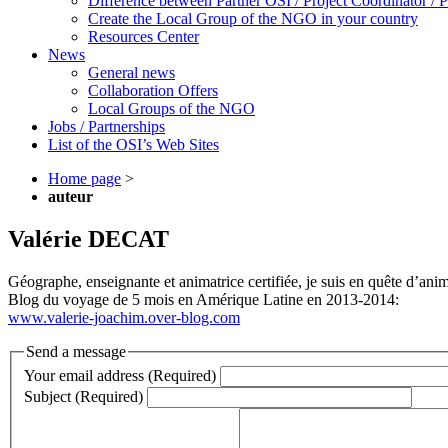
Difference between Partner OSI / Project Coordinator /
Create the Local Group of the NGO in your country
Resources Center
News
General news
Collaboration Offers
Local Groups of the NGO
Jobs / Partnerships
List of the OSI’s Web Sites
Home page
>
auteur
Valérie DECAT
Géographe, enseignante et animatrice certifiée, je suis en quête d’ani
Blog du voyage de 5 mois en Amérique Latine en 2013-2014:
www.valerie-joachim.over-blog.com
Send a message
Your email address (Required)
Subject (Required)