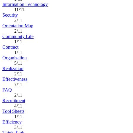
Information Technology
11/11
Security
2/11
Orientation Map
2/11
Community Life
1/11
Contract
1/11
Organization
5/11
Realization
2/11
Effectiveness
7/11
FAQ
2/11
Recruitment
4/11
Tool Sheets
1/11
Efficiency
3/11
Think Tank