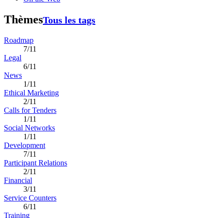
Thèmes
Tous les tags
Roadmap
7/11
Legal
6/11
News
1/11
Ethical Marketing
2/11
Calls for Tenders
1/11
Social Networks
1/11
Development
7/11
Participant Relations
2/11
Financial
3/11
Service Counters
6/11
Training