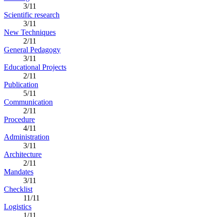
3/11
Scientific research
3/11
New Techniques
2/11
General Pedagogy
3/11
Educational Projects
2/11
Publication
5/11
Communication
2/11
Procedure
4/11
Administration
3/11
Architecture
2/11
Mandates
3/11
Checklist
11/11
Logistics
1/11