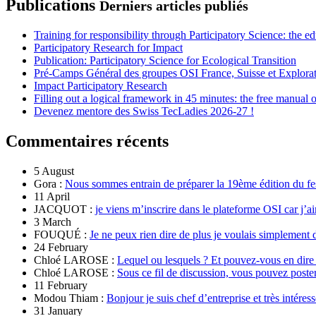
Publications
Derniers articles publiés
Training for responsibility through Participatory Science: the e
Participatory Research for Impact
Publication: Participatory Science for Ecological Transition
Pré-Camps Général des groupes OSI France, Suisse et Explora
Impact Participatory Research
Filling out a logical framework in 45 minutes: the free manual
Devenez mentore des Swiss TecLadies 2026-27 !
Commentaires récents
5 August
Gora :
Nous sommes entrain de préparer la 19ème édition du fe
11 April
JACQUOT :
je viens m’inscrire dans le plateforme OSI car j’ai
3 March
FOUQUÉ :
Je ne peux rien dire de plus je voulais simplement 
24 February
Chloé LAROSE :
Lequel ou lesquels ? Et pouvez-vous en dire
Chloé LAROSE :
Sous ce fil de discussion, vous pouvez poste
11 February
Modou Thiam :
Bonjour je suis chef d’entreprise et très intére
31 January