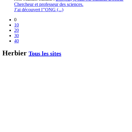
Chercheur et professeur des sciences.
J’ai découvert l’’ONG (...)
0
10
20
30
40
Herbier
Tous les sites