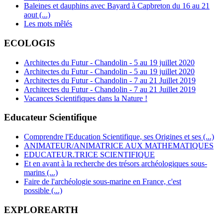
Baleines et dauphins avec Bayard à Capbreton du 16 au 21
aout (...)
Les mots mêlés
ECOLOGIS
Architectes du Futur - Chandolin - 5 au 19 juillet 2020
Architectes du Futur - Chandolin - 5 au 19 juillet 2020
Architectes du Futur - Chandolin - 7 au 21 Juillet 2019
Architectes du Futur - Chandolin - 7 au 21 Juillet 2019
Vacances Scientifiques dans la Nature !
Educateur Scientifique
Comprendre l'Education Scientifique, ses Origines et ses (...)
ANIMATEUR/ANIMATRICE AUX MATHEMATIQUES
EDUCATEUR.TRICE SCIENTIFIQUE
Et en avant à la recherche des trésors archéologiques sous-
marins (...)
Faire de l'archéologie sous-marine en France, c'est
possible (...)
EXPLOREARTH