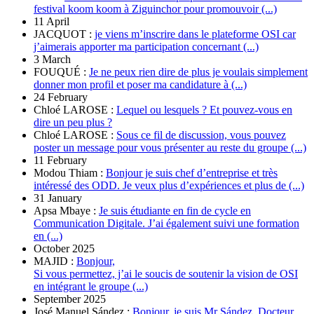
festival koom koom à Ziguinchor pour promouvoir (...)
11 April
JACQUOT :
je viens m’inscrire dans le plateforme OSI car
j’aimerais apporter ma participation concernant (...)
3 March
FOUQUÉ :
Je ne peux rien dire de plus je voulais simplement
donner mon profil et poser ma candidature à (...)
24 February
Chloé LAROSE :
Lequel ou lesquels ? Et pouvez-vous en
dire un peu plus ?
Chloé LAROSE :
Sous ce fil de discussion, vous pouvez
poster un message pour vous présenter au reste du groupe (...)
11 February
Modou Thiam :
Bonjour je suis chef d’entreprise et très
intéressé des ODD. Je veux plus d’expériences et plus de (...)
31 January
Apsa Mbaye :
Je suis étudiante en fin de cycle en
Communication Digitale. J’ai également suivi une formation
en (...)
October 2025
MAJID :
Bonjour,
Si vous permettez, j’ai le soucis de soutenir la vision de OSI
en intégrant le groupe (...)
September 2025
José Manuel Sández :
Bonjour, je suis Mr Sández. Docteur