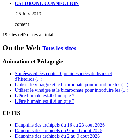
OSI-DRONE-CONNECTION
25 July 2019
content
19 sites référencés au total
On the Web
Tous les sites
Animation et Pédagogie
Soirées/veillées conte : Quelques idées de livres et
d'histoires (...)
Utiliser le vinaigre et le bicarbonate pour introduire les (...)
Utiliser le vinaigre et le bicarbonate pour introduire les (...)
L'être humain est-il si unique ?
L'être humain est-il si unique ?
CETIS
Dauphins des archipels du 16 au 23 aout 2026
Dauphins des archipels du 9 au 16 aout 2026
Dauphins des archipels du 2 au 9 aout 2026