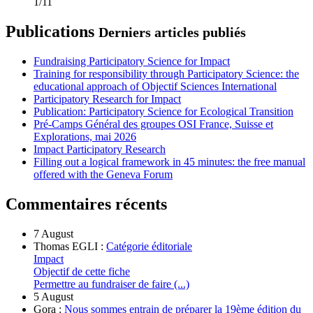
1/11
Publications
Derniers articles publiés
Fundraising Participatory Science for Impact
Training for responsibility through Participatory Science: the
educational approach of Objectif Sciences International
Participatory Research for Impact
Publication: Participatory Science for Ecological Transition
Pré-Camps Général des groupes OSI France, Suisse et
Explorations, mai 2026
Impact Participatory Research
Filling out a logical framework in 45 minutes: the free manual
offered with the Geneva Forum
Commentaires récents
7 August
Thomas EGLI :
Catégorie éditoriale
Impact
Objectif de cette fiche
Permettre au fundraiser de faire (...)
5 August
Gora :
Nous sommes entrain de préparer la 19ème édition du