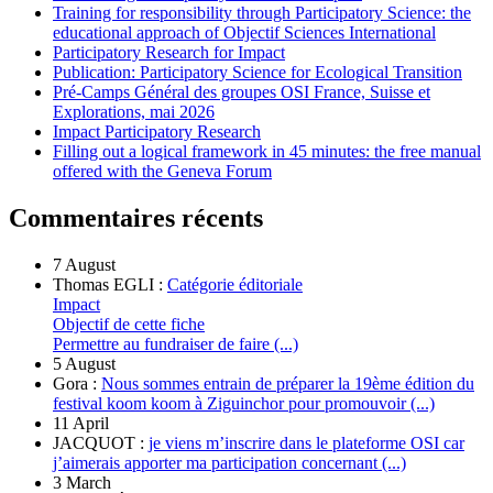
Training for responsibility through Participatory Science: the
educational approach of Objectif Sciences International
Participatory Research for Impact
Publication: Participatory Science for Ecological Transition
Pré-Camps Général des groupes OSI France, Suisse et
Explorations, mai 2026
Impact Participatory Research
Filling out a logical framework in 45 minutes: the free manual
offered with the Geneva Forum
Commentaires récents
7 August
Thomas EGLI :
Catégorie éditoriale
Impact
Objectif de cette fiche
Permettre au fundraiser de faire (...)
5 August
Gora :
Nous sommes entrain de préparer la 19ème édition du
festival koom koom à Ziguinchor pour promouvoir (...)
11 April
JACQUOT :
je viens m’inscrire dans le plateforme OSI car
j’aimerais apporter ma participation concernant (...)
3 March