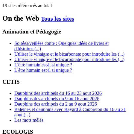
19 sites référencés au total
On the Web
Tous les sites
Animation et Pédagogie
Soirées/veillées conte : Quelques idées de livres et
d'histoires (...)
Utiliser le vinaigre et le bicarbonate pour introduire les (...)
Utiliser le vinaigre et le bicarbonate pour introduire les (...)
L'être humain est-il si unique ?
L'être humain est-il si unique ?
CETIS
Dauphins des archipels du 16 au 23 aout 2026
Dauphins des archipels du 9 au 16 aout 2026
Dauphins des archipels du 2 au 9 aout 2026
Baleines et dauphins avec Bayard à Capbreton du 16 au 21
aout (...)
Les mots mêlés
ECOLOGIS