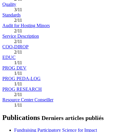
Quality
3/11
Standards
2/11
Audit for Hosting Minors
2/11
Service Description
2/11
COO-DIROP
2/11
EDUC
1/11
PROG DEV
1/11
PROG PEDA-LOG
1/11
PROG RESEARCH
2/11
Resource Center Conseiller
1/11
Publications
Derniers articles publiés
Fundraising Participatory Science for Impact