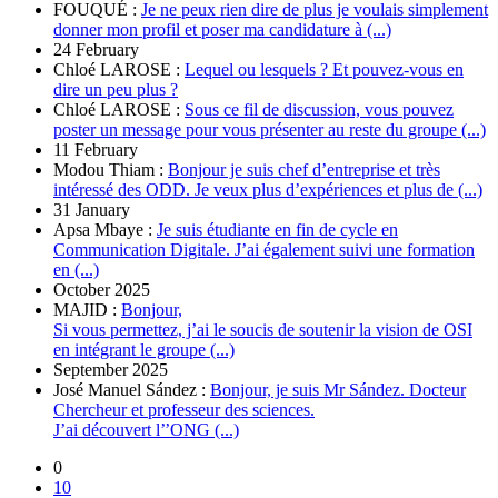
FOUQUÉ :
Je ne peux rien dire de plus je voulais simplement
donner mon profil et poser ma candidature à (...)
24 February
Chloé LAROSE :
Lequel ou lesquels ? Et pouvez-vous en
dire un peu plus ?
Chloé LAROSE :
Sous ce fil de discussion, vous pouvez
poster un message pour vous présenter au reste du groupe (...)
11 February
Modou Thiam :
Bonjour je suis chef d’entreprise et très
intéressé des ODD. Je veux plus d’expériences et plus de (...)
31 January
Apsa Mbaye :
Je suis étudiante en fin de cycle en
Communication Digitale. J’ai également suivi une formation
en (...)
October 2025
MAJID :
Bonjour,
Si vous permettez, j’ai le soucis de soutenir la vision de OSI
en intégrant le groupe (...)
September 2025
José Manuel Sández :
Bonjour, je suis Mr Sández. Docteur
Chercheur et professeur des sciences.
J’ai découvert l’’ONG (...)
0
10