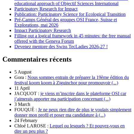
educational approach of Objectif Sciences International
Participatory Research for Impact
Publication: Participatory Science for Ecological Transition
Pré-Camps Général des groupes OSI France, Suisse et
Explorations, mai 2026
Impact Participatory Research
Filling out a logical framework in 45 minutes: the free manual
offered with the Geneva Forum
Devenez mentore des Swiss TecLadies 2026-27 !
Commentaires récents
5 August
Gora :
Nous sommes entrain de préparer la 19ème édition du
festival koom koom à Ziguinchor pour promouvoir (...)
11 April
JACQUOT :
je viens m’inscrire dans le plateforme OSI car
j’aimerais apporter ma participation concernant (...)
3 March
FOUQUÉ :
Je ne peux rien dire de plus je voulais simplement
donner mon profil et poser ma candidature à (...)
24 February
Chloé LAROSE :
Lequel ou lesquels ? Et pouvez-vous en
dire un peu plus ?