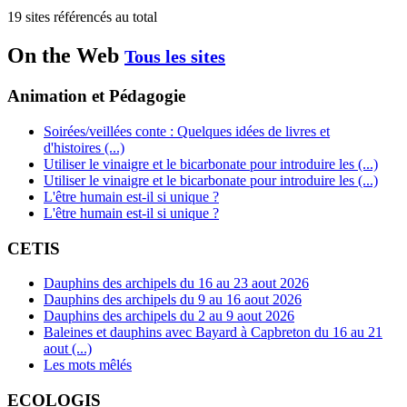
19 sites référencés au total
On the Web
Tous les sites
Animation et Pédagogie
Soirées/veillées conte : Quelques idées de livres et
d'histoires (...)
Utiliser le vinaigre et le bicarbonate pour introduire les (...)
Utiliser le vinaigre et le bicarbonate pour introduire les (...)
L'être humain est-il si unique ?
L'être humain est-il si unique ?
CETIS
Dauphins des archipels du 16 au 23 aout 2026
Dauphins des archipels du 9 au 16 aout 2026
Dauphins des archipels du 2 au 9 aout 2026
Baleines et dauphins avec Bayard à Capbreton du 16 au 21
aout (...)
Les mots mêlés
ECOLOGIS