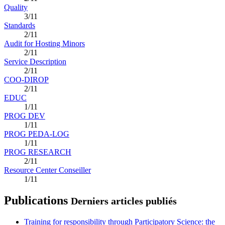
Quality
3/11
Standards
2/11
Audit for Hosting Minors
2/11
Service Description
2/11
COO-DIROP
2/11
EDUC
1/11
PROG DEV
1/11
PROG PEDA-LOG
1/11
PROG RESEARCH
2/11
Resource Center Conseiller
1/11
Publications
Derniers articles publiés
Training for responsibility through Participatory Science: the