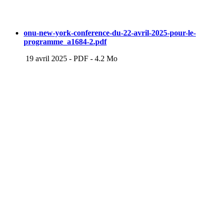
onu-new-york-conference-du-22-avril-2025-pour-le-
programme_a1684-2.pdf
19 avril 2025
-
PDF
-
4.2 Mo