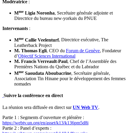
Modératrice
:
me
M
Ligia Noronha
, Secrétaire générale adjointe et
Directrice du bureau new-yorkais du PNUE
Intervenants
:
me
M
Callie Veelenturf
, Directrice exécutive, The
Leatherback Project
M. Thomas Egli
, CEO du
Forum de Genève
, Fondateur
d’
Objectif Sciences International
M. Francis Verreault-Paul
, Chef de l’Assemblée des
Premières Nations du Québec et du Labrador
me
M
Saoudata Aboubacrine
, Secrétaire générale,
Association Tin Hinane pour le développement des femmes
nomades
Suivre la conférence en direct
La réunion sera diffusée en direct sur
UN Web TV
.
Partie 1 : Segments d’ouverture et plénière :
https://webtv.un.org/en/asset/k13/k136pm5d8i
Partie 2 : Panel d’experts :