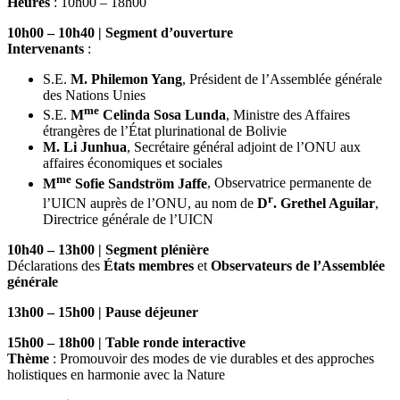
Heures
: 10h00 – 18h00
10h00 – 10h40 | Segment d’ouverture
Intervenants
:
S.E.
M. Philemon Yang
, Président de l’Assemblée générale
des Nations Unies
me
S.E.
M
Celinda Sosa Lunda
, Ministre des Affaires
étrangères de l’État plurinational de Bolivie
M. Li Junhua
, Secrétaire général adjoint de l’ONU aux
affaires économiques et sociales
me
M
Sofie Sandström Jaffe
, Observatrice permanente de
r
l’UICN auprès de l’ONU, au nom de
D
. Grethel Aguilar
,
Directrice générale de l’UICN
10h40 – 13h00 | Segment plénière
Déclarations des
États membres
et
Observateurs de l’Assemblée
générale
13h00 – 15h00 | Pause déjeuner
15h00 – 18h00 | Table ronde interactive
Thème
: Promouvoir des modes de vie durables et des approches
holistiques en harmonie avec la Nature