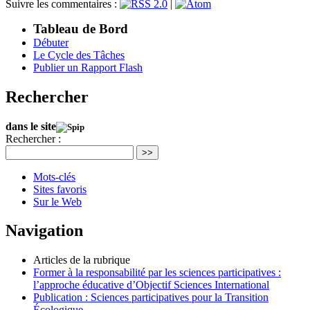
Suivre les commentaires :
|
Tableau de Bord
Débuter
Le Cycle des Tâches
Publier un Rapport Flash
Rechercher
dans le site
Rechercher :
>>
Mots-clés
Sites favoris
Sur le Web
Navigation
Articles de la rubrique
Former à la responsabilité par les sciences participatives :
l’approche éducative d’Objectif Sciences International
Publication : Sciences participatives pour la Transition
Écologique