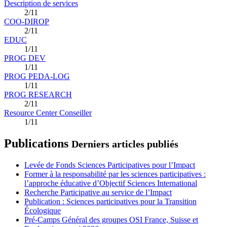
Description de services
2/11
COO-DIROP
2/11
EDUC
1/11
PROG DEV
1/11
PROG PEDA-LOG
1/11
PROG RESEARCH
2/11
Resource Center Conseiller
1/11
Publications
Derniers articles publiés
Levée de Fonds Sciences Participatives pour l’Impact
Former à la responsabilité par les sciences participatives :
l’approche éducative d’Objectif Sciences International
Recherche Participative au service de l’Impact
Publication : Sciences participatives pour la Transition
Écologique
Pré-Camps Général des groupes OSI France, Suisse et