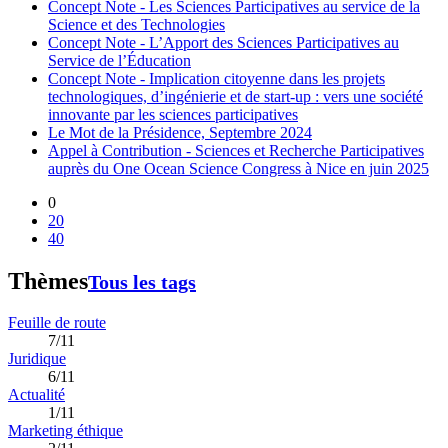
Concept Note - Les Sciences Participatives au service de la
Science et des Technologies
Concept Note - L’Apport des Sciences Participatives au
Service de l’Éducation
Concept Note - Implication citoyenne dans les projets
technologiques, d’ingénierie et de start-up : vers une société
innovante par les sciences participatives
Le Mot de la Présidence, Septembre 2024
Appel à Contribution - Sciences et Recherche Participatives
auprès du One Ocean Science Congress à Nice en juin 2025
0
20
40
Thèmes
Tous les tags
Feuille de route
7/11
Juridique
6/11
Actualité
1/11
Marketing éthique