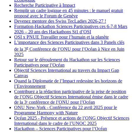
Recherche Participative à Impact
Remplir un cadre logique en 45 minutes : le manuel gratuit
proposé avec le Forum de Genève
Devenez mentore des Swiss TecLadies 2026-27 !
Formation-Hackathon Sciences Participatives ces 6-7-8 Mars
2026 – 20 ans des Hackathons St1 d’OSI
OSI x PNUE Travailler pour l’humain et la planète
L’importance des Sciences Participatives dans 3 Panels clés
e
de la 3
Conférence de l’ONU pour l’Océan à Nice en Juin
2025
Retour sur le déroulement du Hackathon sur les Sciences
Participatives pour l’Océan
Objectif Sciences International au travers du Impact Gap
Canvas
Quand la Diplomatie de l’Impact redessine les horizons de
l’Environnement
Contribuez a la rédaction participative de la prise de position
de l’ONG Objectif Sciences International émise dans le cadre
de la 3ᵉ conférence de l’ONU pour l’Océan
ONU New-York - Conférence du 22 avril 2025 pour le
Programme Harmony with Nature
Océan 2025 - Présence et actions de l’ONG Objectif Sciences
International dans le cadre de l’UNOC 2025
Hackathon – Sciences Participatives pour l’Océan