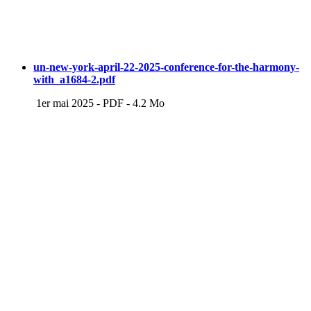
un-new-york-april-22-2025-conference-for-the-harmony-
with_a1684-2.pdf
1er mai 2025
-
PDF
-
4.2 Mo