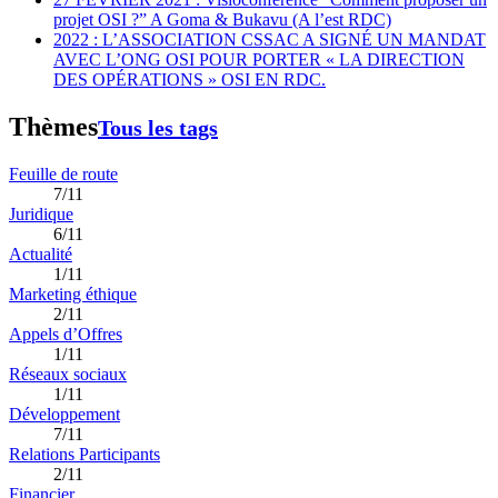
projet OSI ?” A Goma & Bukavu (A l’est RDC)
2022 : L’ASSOCIATION CSSAC A SIGNÉ UN MANDAT
AVEC L’ONG OSI POUR PORTER « LA DIRECTION
DES OPÉRATIONS » OSI EN RDC.
Thèmes
Tous les tags
Feuille de route
7/11
Juridique
6/11
Actualité
1/11
Marketing éthique
2/11
Appels d’Offres
1/11
Réseaux sociaux
1/11
Développement
7/11
Relations Participants
2/11
Financier