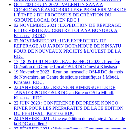
OCT 2021->JUIN 2022 : VALENTIN SANA A
COORDONNÉ AVEC BRIO LES 6 PREMIERS MOIS DE
L’ÉTAPE 2 DU PROCESSUS DE CRÉATION DU
GROUPE LOCAL OSI EN RDC !
02 NOVEMBRE 2021 : EXPEDITION DE REPERAGE
ET DE VISITE AU CENTRE LOLA YA BONOBO. A
Kinshasa, (RDC)
07 NOVEMBRE 2021 : UNE EXPEDITION DE
REPERAGE AU JARDIN BOTANIQUE DE KINSATU
POUR DE NOUVEAUX PROJETS à L’OUEST DE LA
RDC
17, 18, & 19 JUIN 2022 : EAU KONGO 2022 : Première
Opération du Groupe Local OSI-RDC Ouest à Kinshasa
19 Novembre 2022 : Réunion mensuelle OSI-RDC du mois
de Novembre, au Centre de séjours scientifiques à Mbudi,
Kinshasa, RDC.
22 JANVIER 2022 : REUNION BIMENSUELLE DE
JANVIER POUR OSI-RDC, au Bureau OSI à Mbudi,
Kinshasa, RDC.
22 JUIN 2023 : CONFERENCE DE PRESSE KONGO
RIVER POUR LES PREPARATIFS DE LA 3E EDITION
DU FESTIVAL , Kinshasa RDC
24 JANVIER 2021 : Une expédition de repérage à l’ouest de
la RDC a eu lieu !
27 FÉVRIER 2021 : Visioconférence “Comment proposer un