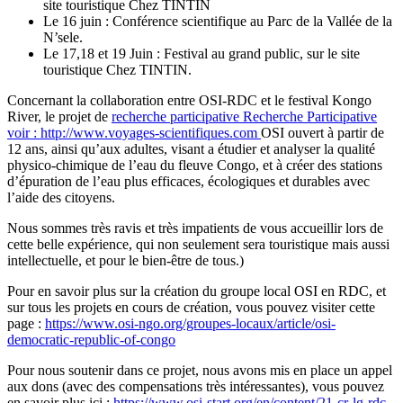
site touristique Chez TINTIN
Le 16 juin : Conférence scientifique au Parc de la Vallée de la
N’sele.
Le 17,18 et 19 Juin : Festival au grand public, sur le site
touristique Chez TINTIN.
Concernant la collaboration entre OSI-RDC et le festival Kongo
River, le projet de
recherche participative
Recherche Participative
voir : http://www.voyages-scientifiques.com
OSI ouvert à partir de
12 ans, ainsi qu’aux adultes, visant a étudier et analyser la qualité
physico-chimique de l’eau du fleuve Congo, et à créer des stations
d’épuration de l’eau plus efficaces, écologiques et durables avec
l’aide des citoyens.
Nous sommes très ravis et très impatients de vous accueillir lors de
cette belle expérience, qui non seulement sera touristique mais aussi
intellectuelle, et pour le bien-être de tous.)
Pour en savoir plus sur la création du groupe local OSI en RDC, et
sur tous les projets en cours de création, vous pouvez visiter cette
page :
https://www.osi-ngo.org/groupes-locaux/article/osi-
democratic-republic-of-congo
Pour nous soutenir dans ce projet, nous avons mis en place un appel
aux dons (avec des compensations très intéressantes), vous pouvez
en savoir plus ici :
https://www.osi-start.org/en/content/21-cr-lg-rdc-