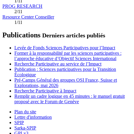
1/11
PROG RESEARCH
2/11
Resource Center Conseiller
1/11
Publications
Derniers articles publiés
Levée de Fonds Sciences Participatives pour l’Impact
Former à la responsabilité par les sciences participatives :
l’approche éducative d’Objectif Sciences International
Recherche Participative au service de l’Impact
Publication : Sciences participatives pour la Transition
Écologique
Pré-Camps Général des groupes OSI France, Suisse et
Explorations, mai 2026
Recherche Participative à Impact
Remplir un cadre logique en 45 minutes : le manuel gratuit
proposé avec le Forum de Genève
Plan du site
Lettre d'information
SPIP
Sarka-SPIP
GPLv3