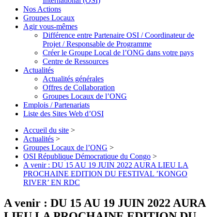
International (OSI)
Nos Actions
Groupes Locaux
Agir vous-mêmes
Différence entre Partenaire OSI / Coordinateur de
Projet / Responsable de Programme
Créer le Groupe Local de l’ONG dans votre pays
Centre de Ressources
Actualités
Actualités générales
Offres de Collaboration
Groupes Locaux de l’ONG
Emplois / Partenariats
Liste des Sites Web d’OSI
Accueil du site
>
Actualités
>
Groupes Locaux de l’ONG
>
OSI République Démocratique du Congo
>
A venir : DU 15 AU 19 JUIN 2022 AURA LIEU LA
PROCHAINE EDITION DU FESTIVAL ’KONGO
RIVER’ EN RDC
A venir : DU 15 AU 19 JUIN 2022 AURA
LIEU LA PROCHAINE EDITION DU