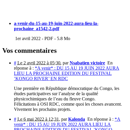
a-venir-du-15-au-19-juin-2022-aura-lieu-la-
prochaine_a1542-2.pdf
1er avril 2022
-
PDF
-
5.8 Mo
Vos commentaires
#
Le 2 avril 2022 à 05:30
,
par
Nsabatien victoire
En
réponse à :
*A venir* : DU 15 AU 19 JUIN 2022 AURA
LIEU LA PROCHAINE EDITION DU FESTIVAL
’KONGO RIVER’ EN RDC
Une première en République démocratique du Congo, les
études participatives sur l’analyse de la qualité
physicochimiques de l’eau du fleuve Congo.
Félicitations à OSI RDC, comme quoi les choses avancent.
Vivement les prochains projets.
#
Le 6 mai 2022 à 12:31
,
par
Kalonda
En réponse à :
*A
venir* : DU 15 AU 19 JUIN 2022 AURA LIEU LA
PROCHAINE EDITION DU FESTIVAL ’KONGO