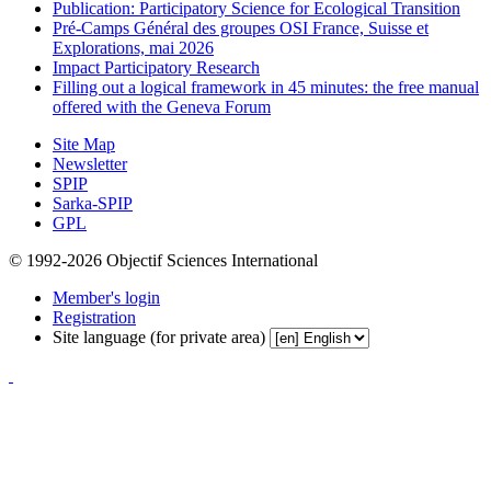
Publication: Participatory Science for Ecological Transition
Pré-Camps Général des groupes OSI France, Suisse et
Explorations, mai 2026
Impact Participatory Research
Filling out a logical framework in 45 minutes: the free manual
offered with the Geneva Forum
Site Map
Newsletter
SPIP
Sarka-SPIP
GPL
© 1992-2026 Objectif Sciences International
Member's login
Registration
Site language (for private area)