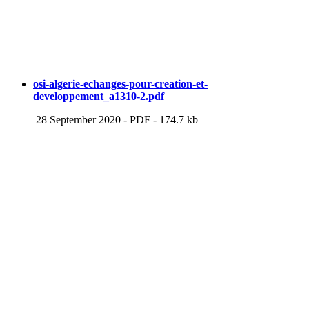
osi-algerie-echanges-pour-creation-et-
developpement_a1310-2.pdf
28 September 2020
-
PDF
-
174.7 kb