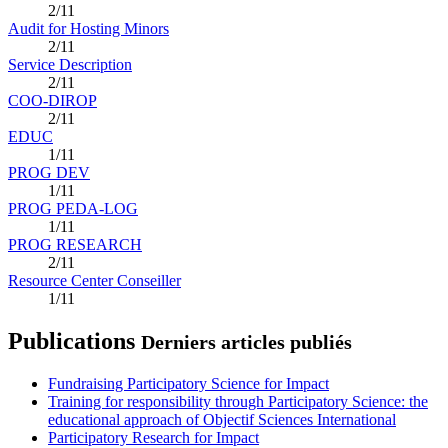
2/11
Audit for Hosting Minors
2/11
Service Description
2/11
COO-DIROP
2/11
EDUC
1/11
PROG DEV
1/11
PROG PEDA-LOG
1/11
PROG RESEARCH
2/11
Resource Center Conseiller
1/11
Publications
Derniers articles publiés
Fundraising Participatory Science for Impact
Training for responsibility through Participatory Science: the
educational approach of Objectif Sciences International
Participatory Research for Impact