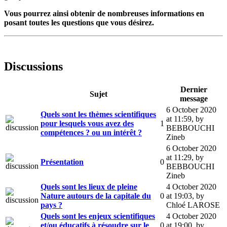
Vous pourrez ainsi obtenir de nombreuses informations en
posant toutes les questions que vous désirez.
Discussions
Dernier
Sujet
message
6 October 2020
Quels sont les thèmes scientifiques
at 11:59
,
by
pour lesquels vous avez des
1
BEBBOUCHI
compétences ? ou un intérêt ?
Zineb
6 October 2020
at 11:29
,
by
Présentation
0
BEBBOUCHI
Zineb
Quels sont les lieux de pleine
4 October 2020
Nature autours de la capitale du
0
at 19:03
,
by
pays ?
Chloé LAROSE
Quels sont les enjeux scientifiques
4 October 2020
et/ou éducatifs à résoudre sur le
0
at 19:00
,
by