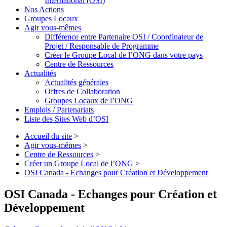
International (OSI)
Nos Actions
Groupes Locaux
Agir vous-mêmes
Différence entre Partenaire OSI / Coordinateur de
Projet / Responsable de Programme
Créer le Groupe Local de l’ONG dans votre pays
Centre de Ressources
Actualités
Actualités générales
Offres de Collaboration
Groupes Locaux de l’ONG
Emplois / Partenariats
Liste des Sites Web d’OSI
Accueil du site
>
Agir vous-mêmes
>
Centre de Ressources
>
Créer un Groupe Local de l’ONG
>
OSI Canada - Echanges pour Création et Développement
OSI Canada - Echanges pour Création et
Développement