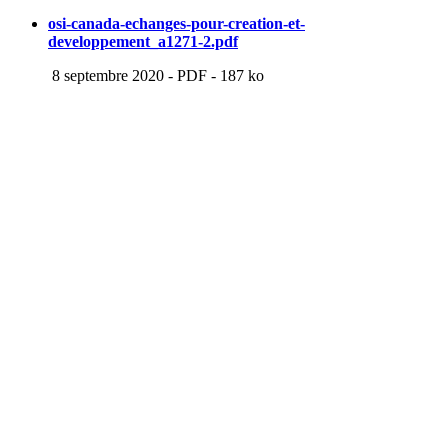
osi-canada-echanges-pour-creation-et-
developpement_a1271-2.pdf
8 septembre 2020
-
PDF
-
187 ko