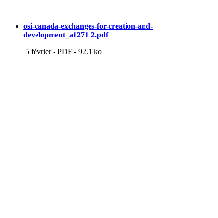
osi-canada-exchanges-for-creation-and-
development_a1271-2.pdf
5 février
-
PDF
-
92.1 ko