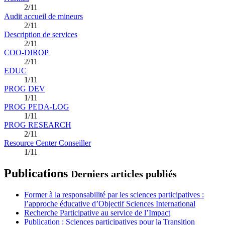
2/11
Audit accueil de mineurs
2/11
Description de services
2/11
COO-DIROP
2/11
EDUC
1/11
PROG DEV
1/11
PROG PEDA-LOG
1/11
PROG RESEARCH
2/11
Resource Center Conseiller
1/11
Publications
Derniers articles publiés
Former à la responsabilité par les sciences participatives :
l’approche éducative d’Objectif Sciences International
Recherche Participative au service de l’Impact
Publication : Sciences participatives pour la Transition