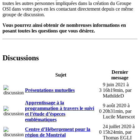
toutes les autres personnes impliquées dans la création du Groupe
OSI dans votre pays en les contactant directement depuis ce même
groupe de discussion.
Vous pourrez ainsi obtenir de nombreuses informations en
posant toutes les questions que vous désirez.
Discussions
Dernier
Sujet
message
9 juin 2021 à
Présentations mutuelles
3
16h19min
,
par
MathildeD
Apprentissage à la
9 août 2020 à
programmation à travers le suivi
0
20h31min
,
par
et l’étude d’èspeces
Lucile Marescot
emblématiques
24 juillet 2020 à
Centre d’Hébergement pour la
0
15h24min
,
par
région de Montréal
Thomas EGLI