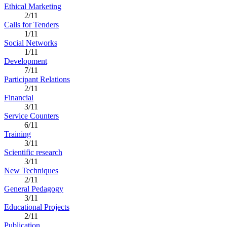
Ethical Marketing
2/11
Calls for Tenders
1/11
Social Networks
1/11
Development
7/11
Participant Relations
2/11
Financial
3/11
Service Counters
6/11
Training
3/11
Scientific research
3/11
New Techniques
2/11
General Pedagogy
3/11
Educational Projects
2/11
Publication