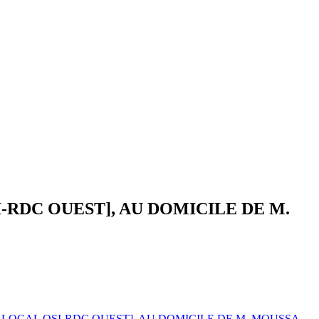
-RDC OUEST], AU DOMICILE DE M.
LOCAL OSI-RDC OUEST], AU DOMICILE DE M. MOUSSA,