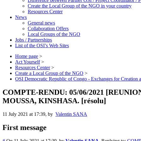
Difference between Partner OSI / Project Coordinator /
Create the Local Group of the NGO in your country
Resources Center
News
General news
Collaboration Offers
Local Groups of the NGO
Jobs / Partnerships
List of the OSI’s Web Sites
Home page
>
Act Yourself
>
Resources Center
>
Create a Local Group of the NGO
>
OSI Democratic Republic of Congo - Exchanges for Creation
COMPTE-RENDU: 05/06/2021 [REUNI
MOUSSA, KINSHASA. [résolu]
11 July 2021 at 17:39
,
by
Valentin SANA
First message
#
On 11 July 2021 at 17:39
,
by
Valentin SANA
Replying to:
COMP