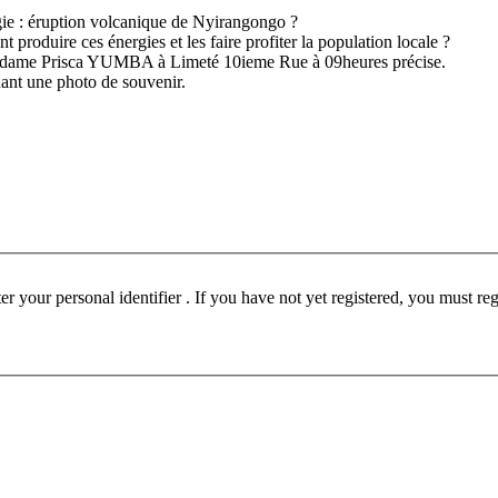
ogie : éruption volcanique de Nyirangongo ?
roduire ces énergies et les faire profiter la population locale ?
 Madame Prisca YUMBA à Limeté 10ieme Rue à 09heures précise.
ant une photo de souvenir.
ust be registered before participating in this forum. Please enter your personal identifier . If you have not yet registered, you must