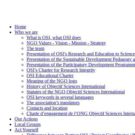
Home
Who we are
What is OSI, what OSI does
NGO Values - Vision - Mission - Strategy
The team
Presentation of OSI’s Research and Education to Scien
Presentation of the Sustainable Development Pedagogy 
Presentation of the Participatory Development Programm
OSI’s Charter for Research Integrity
OSI Educational Charter
Meaning of the NGO logo
History of Objectif Sciences International
Statutes of the NGO Objectif Sciences International
OSI keywords in several languages
The association’s translators
Contacts and location
Charte d’engagement de l’ONG Objectif Sciences Interna
Our Actions
Local Groups
Act Yourself