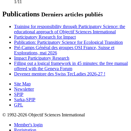
1/11
Publications
Derniers articles publiés
Training for responsibility through Participatory Science: the
educational approach of Objectif Sciences International
Participatory Research for Impact
Publication: Participatory Science for Ecological Transition
Pré-Camps Général des groupes OSI France, Suisse et
Explorations, mai 2026
Impact Participatory Research
Filling out a logical framework in 45 minutes: the free manual
offered with the Geneva Forum
Devenez mentore des Swiss TecLadies 2026-27 !
Site Map
Newsletter
SPIP
Sarka-SPIP
GPL
© 1992-2026 Objectif Sciences International
Member's login
Registration