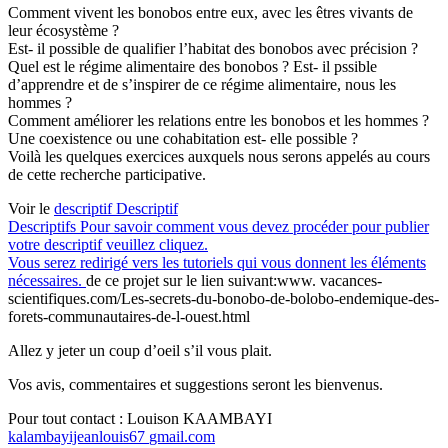
Comment vivent les bonobos entre eux, avec les êtres vivants de
leur écosystème ?
Est- il possible de qualifier l’habitat des bonobos avec précision ?
Quel est le régime alimentaire des bonobos ? Est- il pssible
d’apprendre et de s’inspirer de ce régime alimentaire, nous les
hommes ?
Comment améliorer les relations entre les bonobos et les hommes ?
Une coexistence ou une cohabitation est- elle possible ?
Voilà les quelques exercices auxquels nous serons appelés au cours
de cette recherche participative.
Voir le
descriptif
Descriptif
Descriptifs
Pour savoir comment vous devez procéder pour publier
votre descriptif veuillez cliquez.
Vous serez redirigé vers les tutoriels qui vous donnent les éléments
nécessaires.
de ce projet sur le lien suivant:www. vacances-
scientifiques.com/Les-secrets-du-bonobo-de-bolobo-endemique-des-
forets-communautaires-de-l-ouest.html
Allez y jeter un coup d’oeil s’il vous plait.
Vos avis, commentaires et suggestions seront les bienvenus.
Pour tout contact : Louison KAAMBAYI
kalambayijeanlouis67
gmail.com