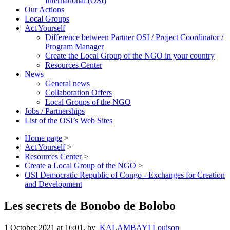
International (OSI)
Our Actions
Local Groups
Act Yourself
Difference between Partner OSI / Project Coordinator /
Program Manager
Create the Local Group of the NGO in your country
Resources Center
News
General news
Collaboration Offers
Local Groups of the NGO
Jobs / Partnerships
List of the OSI’s Web Sites
Home page
>
Act Yourself
>
Resources Center
>
Create a Local Group of the NGO
>
OSI Democratic Republic of Congo - Exchanges for Creation
and Development
Les secrets de Bonobo de Bolobo
1 October 2021 at 16:01
,
by
KALAMBAYI Louison