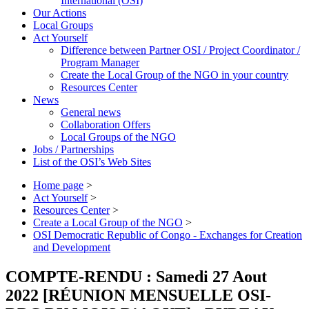
International (OSI)
Our Actions
Local Groups
Act Yourself
Difference between Partner OSI / Project Coordinator /
Program Manager
Create the Local Group of the NGO in your country
Resources Center
News
General news
Collaboration Offers
Local Groups of the NGO
Jobs / Partnerships
List of the OSI’s Web Sites
Home page
>
Act Yourself
>
Resources Center
>
Create a Local Group of the NGO
>
OSI Democratic Republic of Congo - Exchanges for Creation
and Development
COMPTE-RENDU : Samedi 27 Aout
2022 [RÉUNION MENSUELLE OSI-