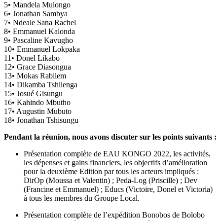
5• Mandela Mulongo
6• Jonathan Sambya
7• Ndeale Sana Rachel
8• Emmanuel Kalonda
9• Pascaline Kavugho
10• Emmanuel Lokpaka
11• Donel Likabo
12• Grace Diasongua
13• Mokas Rabilem
14• Dikamba Tshilenga
15• Josué Gisungu
16• Kahindo Mbutho
17• Augustin Mubuto
18• Jonathan Tshisungu
Pendant la réunion, nous avons discuter sur les points suivants :
Présentation complète de EAU KONGO 2022, les activités,
les dépenses et gains financiers, les objectifs d’amélioration
pour la deuxième Edition par tous les acteurs impliqués :
DirOp (Moussa et Valentin) ; Peda-Log (Priscille) ; Dev
(Francine et Emmanuel) ; Educs (Victoire, Donel et Victoria)
à tous les membres du Groupe Local.
Présentation complète de l’expédition Bonobos de Bolobo