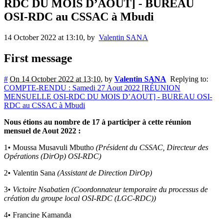
RDC DU MOIS D’AOUT] - BUREAU
OSI-RDC au CSSAC à Mbudi
14 October 2022 at 13:10
,
by
Valentin SANA
First message
#
On 14 October 2022 at 13:10
,
by
Valentin SANA
Replying to:
COMPTE-RENDU : Samedi 27 Aout 2022 [RÉUNION
MENSUELLE OSI-RDC DU MOIS D’AOUT] - BUREAU OSI-
RDC au CSSAC à Mbudi
Nous étions au nombre de 17 à participer à cette réunion
mensuel de Aout 2022 :
1• Moussa Musavuli Mbutho
(Président du CSSAC, Directeur des
Opérations (DirOp) OSI-RDC)
2• Valentin Sana
(Assistant de Direction DirOp)
3•
Victoire Nsabatien (Coordonnateur temporaire du processus de
création du groupe local OSI-RDC (LGC-RDC))
4• Francine Kamanda