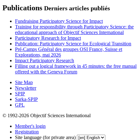
Publications
Derniers articles publiés
Fundraising Participatory Science for Impact
Training for responsibility through Participatory Science: the
educational approach of Objectif Sciences International
Participatory Research for Impact
Publication: Participatory Science for Ecological Transition
Pré-Camps Général des groupes OSI France, Suisse et
Explorations, mai 2026
Impact Participatory Research
Filling out a logical framework in 45 minutes: the free manual
offered with the Geneva Forum
Site Map
Newsletter
SPIP
Sarka-SPIP
GPL
© 1992-2026 Objectif Sciences International
Member's login
Registration
Site language (for private area)