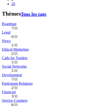
20
Thèmes
Tous les tags
Roadmap
7/11
Legal
6/11
News
1/11
Ethical Marketing
2/11
Calls for Tenders
1/11
Social Networks
1/11
Development
7/11
Participant Relations
2/11
Financial
3/11
Service Counters
6/11