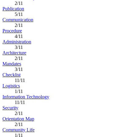
2/11
Publication
5/11
Communication
2/11
Procedure
4/11
Administration
3/11
Architecture
2/11
Mandates
3/11
Checklist
11/11
Logistics
1/11
Information Technology
11/11
Security
2/11
Orientation Map
2/11
Community Life
1/11