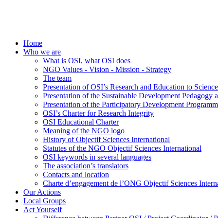
Home
Who we are
What is OSI, what OSI does
NGO Values - Vision - Mission - Strategy
The team
Presentation of OSI’s Research and Education to Scien
Presentation of the Sustainable Development Pedagogy 
Presentation of the Participatory Development Programm
OSI’s Charter for Research Integrity
OSI Educational Charter
Meaning of the NGO logo
History of Objectif Sciences International
Statutes of the NGO Objectif Sciences International
OSI keywords in several languages
The association’s translators
Contacts and location
Charte d’engagement de l’ONG Objectif Sciences Interna
Our Actions
Local Groups
Act Yourself