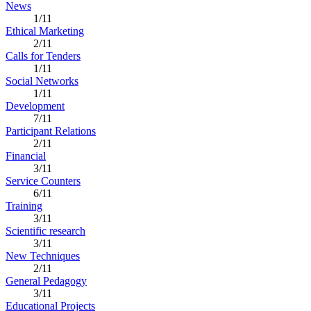
News
1/11
Ethical Marketing
2/11
Calls for Tenders
1/11
Social Networks
1/11
Development
7/11
Participant Relations
2/11
Financial
3/11
Service Counters
6/11
Training
3/11
Scientific research
3/11
New Techniques
2/11
General Pedagogy
3/11
Educational Projects