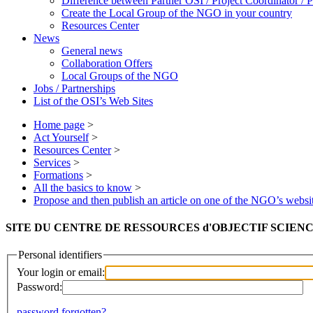
Difference between Partner OSI / Project Coordinator /
Create the Local Group of the NGO in your country
Resources Center
News
General news
Collaboration Offers
Local Groups of the NGO
Jobs / Partnerships
List of the OSI’s Web Sites
Home page
>
Act Yourself
>
Resources Center
>
Services
>
Formations
>
All the basics to know
>
Propose and then publish an article on one of the NGO’s websi
SITE DU CENTRE DE RESSOURCES d'OBJECTIF SCIENCES IN
Personal identifiers
Your login or email:
Password:
password forgotten?