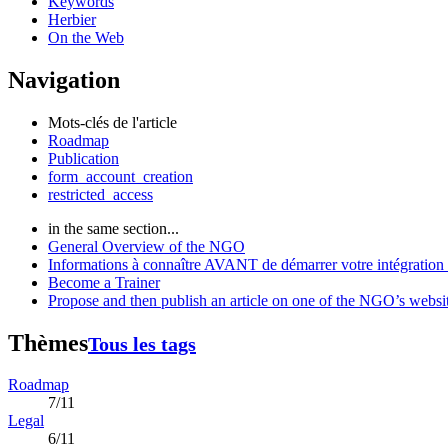
Keywords
Herbier
On the Web
Navigation
Mots-clés de l'article
Roadmap
Publication
form_account_creation
restricted_access
in the same section...
General Overview of the NGO
Informations à connaître AVANT de démarrer votre intégration 
Become a Trainer
Propose and then publish an article on one of the NGO’s websi
Thèmes
Tous les tags
Roadmap
7/11
Legal
6/11