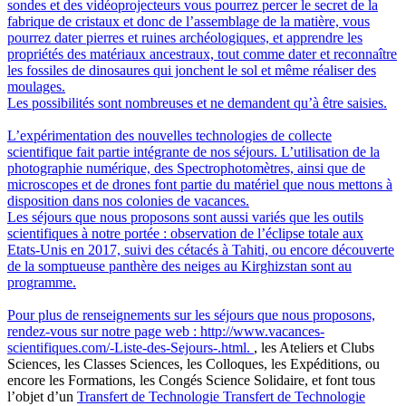
sondes et des vidéoprojecteurs vous pourrez percer le secret de la
fabrique de cristaux et donc de l’assemblage de la matière, vous
pourrez dater pierres et ruines archéologiques, et apprendre les
propriétés des matériaux ancestraux, tout comme dater et reconnaître
les fossiles de dinosaures qui jonchent le sol et même réaliser des
moulages.
Les possibilités sont nombreuses et ne demandent qu’à être saisies.
L’expérimentation des nouvelles technologies de collecte
scientifique fait partie intégrante de nos séjours. L’utilisation de la
photographie numérique, des Spectrophotomètres, ainsi que de
microscopes et de drones font partie du matériel que nous mettons à
disposition dans nos colonies de vacances.
Les séjours que nous proposons sont aussi variés que les outils
scientifiques à notre portée : observation de l’éclipse totale aux
Etats-Unis en 2017, suivi des cétacés à Tahiti, ou encore découverte
de la somptueuse panthère des neiges au Kirghizstan sont au
programme.
Pour plus de renseignements sur les séjours que nous proposons,
rendez-vous sur notre page web : http://www.vacances-
scientifiques.com/-Liste-des-Sejours-.html.
, les Ateliers et Clubs
Sciences, les Classes Sciences, les Colloques, les Expéditions, ou
encore les Formations, les Congés Science Solidaire, et font tous
l’objet d’un
Transfert de Technologie
Transfert de Technologie