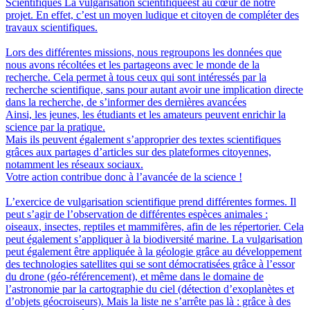
Scientifiques
La vulgarisation scientifiqueest au cœur de notre
projet. En effet, c’est un moyen ludique et citoyen de compléter des
travaux scientifiques.
Lors des différentes missions, nous regroupons les données que
nous avons récoltées et les partageons avec le monde de la
recherche. Cela permet à tous ceux qui sont intéressés par la
recherche scientifique, sans pour autant avoir une implication directe
dans la recherche, de s’informer des dernières avancées
Ainsi, les jeunes, les étudiants et les amateurs peuvent enrichir la
science par la pratique.
Mais ils peuvent également s’approprier des textes scientifiques
grâces aux partages d’articles sur des plateformes citoyennes,
notamment les réseaux sociaux.
Votre action contribue donc à l’avancée de la science !
L’exercice de vulgarisation scientifique prend différentes formes. Il
peut s’agir de l’observation de différentes espèces animales :
oiseaux, insectes, reptiles et mammifères, afin de les répertorier. Cela
peut également s’appliquer à la biodiversité marine. La vulgarisation
peut également être appliquée à la géologie grâce au développement
des technologies satellites qui se sont démocratisées grâce à l’essor
du drone (géo-référencement), et même dans le domaine de
l’astronomie par la cartographie du ciel (détection d’exoplanètes et
d’objets géocroiseurs). Mais la liste ne s’arrête pas là : grâce à des