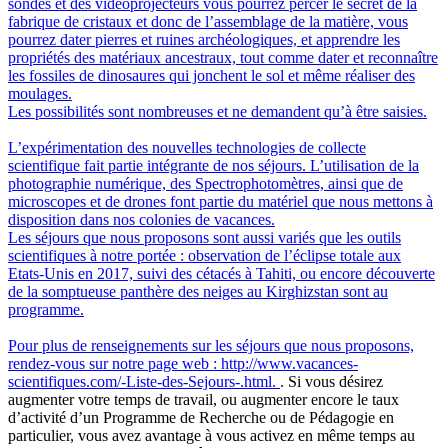
sondes et des vidéoprojecteurs vous pourrez percer le secret de la
fabrique de cristaux et donc de l’assemblage de la matière, vous
pourrez dater pierres et ruines archéologiques, et apprendre les
propriétés des matériaux ancestraux, tout comme dater et reconnaître
les fossiles de dinosaures qui jonchent le sol et même réaliser des
moulages.
Les possibilités sont nombreuses et ne demandent qu’à être saisies.
L’expérimentation des nouvelles technologies de collecte
scientifique fait partie intégrante de nos séjours. L’utilisation de la
photographie numérique, des Spectrophotomètres, ainsi que de
microscopes et de drones font partie du matériel que nous mettons à
disposition dans nos colonies de vacances.
Les séjours que nous proposons sont aussi variés que les outils
scientifiques à notre portée : observation de l’éclipse totale aux
Etats-Unis en 2017, suivi des cétacés à Tahiti, ou encore découverte
de la somptueuse panthère des neiges au Kirghizstan sont au
programme.
Pour plus de renseignements sur les séjours que nous proposons,
rendez-vous sur notre page web : http://www.vacances-
scientifiques.com/-Liste-des-Sejours-.html.
. Si vous désirez
augmenter votre temps de travail, ou augmenter encore le taux
d’activité d’un Programme de Recherche ou de Pédagogie en
particulier, vous avez avantage à vous activez en même temps au