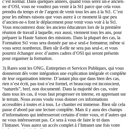
c’est normal. Dans quelques années, quand vous serez un-e ancien-
ne d’OSI, vous ne voudrez pas venir à la St1 parce que cela vous
prendra du temps et de l’argent de venir tous les ans à la St1. C’est
pour les mêmes raisons que vous aurez à ce moment là que peu
d’ancien-ne-s font le déplacement pour venir vous voir à la St1.
Vous rencontrerez donc les anciens éducateurs lors de la première
réunion de travail à laquelle, eux aussi, viennent tous les ans, pour
préparer la Haute Saison des missions. Dans la plupart des cas, la
Formation St1 vous sera donnée par un-e seul-e formateur, même si
vous serez nombreux. Bien sûr il-elle ne sera pas seul-e, et vous
pourrez échanger avec d’autres cadres d’OSI qui seront présents
pour organiser la formation.
3) Rares sont les ONG, Entreprises et Services Publiques, qui vous
donneront dès votre intégration une explication intégrale et complète
de leur organisation interne. D’autant plus que dans bien des cas,
rien n’est écrit, pas tout n’est formel, et beaucoup est inconscient,
“naturels”, bref, non documenté. Dans la majorité des cas, voire
dans tous les cas, il vous faut progresser en interne, en apprenant sur
le terrain. Nous avons voulu vous donner ces informations
accessibles à toutes et à tous. Le chantier est immense. Bien sûr cela
passe d’abord par une lecture complète. Mais il y aura des champs
d’informations qui intéresseront certains d’entre vous, et d’autres qui
ne vous intéresseront pas. Ce sera à vous de faire le tri dans
l’Intranet. Vous aurez un accès complet à l’Intranet une fois votre