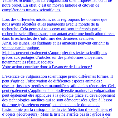
Vacances Scientifiques
La vulgarisation scientifiqueest au cœur de
notre projet. En effet, c’est un moyen ludique et citoyen de
compléter des travaux scientifiques.
Lors des différentes missions, nous regroupons les données que
nous avons récoltées et les partageons avec le monde de la
recherche. Cela permet à tous ceux qui sont intéressés par la
recherche scientifique, sans pour autant avoir une implication directe
dans la recherche, de s’informer des dernières avancées
Ainsi, les jeunes, les étudiants et les amateurs peuvent enrichir la
science par la pratique.
Mais ils peuvent également s’approprier des textes scientifiques
grâces aux partages d’articles sur des plateformes citoyennes,
notamment les réseaux sociaux.
Votre action contribue donc à l’avancée de la science !
L’exercice de vulgarisation scientifique prend différentes formes. Il
peut s’agir de l’observation de différentes espèces animales :
oiseaux, insectes, reptiles et mammifères, afin de les répertorier. Cela
peut également s’appliquer à la biodiversité marine. La vulgarisation
peut également être appliquée à la géologie grâce au développement
des technologies satellites qui se sont démocratisées grâce à l’essor
du drone (géo-référencement), et même dans le domaine de
l’astronomie par la cartographie du ciel (détection d’exoplanètes et
d’objets géocroiseurs). Mais la liste ne s’arrête pas là : grâce à des