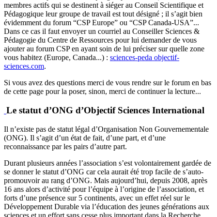
membres actifs qui se destinent à siéger au Conseil Scientifique et
Pédagogique leur groupe de travail est tout désigné ; il s’agit bien
évidemment du forum “CSP Europe” ou “CSP Canada-USA”...
Dans ce cas il faut envoyer un courriel au Conseiller Sciences &
Pédagogie du Centre de Ressources pour lui demander de vous
ajouter au forum CSP en ayant soin de lui préciser sur quelle zone
vous habitez (Europe, Canada...) :
sciences-peda
objectif-
sciences.com
.
Si vous avez des questions merci de vous rendre sur le forum en bas
de cette page pour la poser, sinon, merci de continuer la lecture...
Le statut d’ONG d’Objectif Sciences International
Il n’existe pas de statut légal d’Organisation Non Gouvernementale
(ONG). Il s’agit d’un état de fait, d’une part, et d’une
reconnaissance par les pairs d’autre part.
Durant plusieurs années l’association s’est volontairement gardée de
se donner le statut d’ONG car cela aurait été trop facile de s’auto-
promouvoir au rang d’ONG. Mais aujourd’hui, depuis 2008, après
16 ans alors d’activité pour l’équipe à l’origine de l’association, et
forts d’une présence sur 5 continents, avec un effet réel sur le
Développement Durable via l’éducation des jeunes générations aux
sciences et un effort sans cesse plus important dans la Recherche