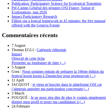
Publication: Participatory Science for Ecological Transition
Pré-Camps Général des groupes OSI France, Suisse et
Explorations, mai 2026
Impact Participatory Research
Filling out a logical framework in 45 minutes: the free manual
offered with the Geneva Forum
Commentaires récents
7 August
Thomas EGLI :
Catégorie éditoriale
Impact
Objectif de cette fiche
Permettre au fundraiser de faire (...)
5 August
Gora :
Nous sommes entrain de préparer la 19ème édition du
festival koom koom à Ziguinchor pour promouvoir (...)
11 April
JACQUOT :
je viens m’inscrire dans le plateforme OSI car
j’aimerais apporter ma participation concernant (...)
3 March
FOUQUÉ :
Je ne peux rien dire de plus je voulais simplement
donner mon profil et poser ma candidature à (...)
24 February