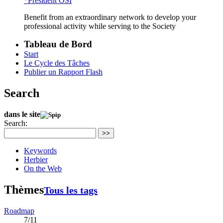
*Président OSI
Benefit from an extraordinary network to develop your
professional activity while serving to the Society
Tableau de Bord
Start
Le Cycle des Tâches
Publier un Rapport Flash
Search
dans le site
Search:
>>
Keywords
Herbier
On the Web
Thèmes
Tous les tags
Roadmap
7/11