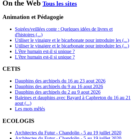
On the Web
Tous les sites
Animation et Pédagogie
Soirées/veillées conte : Quelques idées de livres et
d'histoires (...)
Utiliser le vinaigre et le bicarbonate pour introduire les (...)
Utiliser le vinaigre et le bicarbonate pour introduire les (...)
L'être humain est-il si unique ?
L'être humain est-il si unique ?
CETIS
Dauphins des archipels du 16 au 23 aout 2026
Dauphins des archipels du 9 au 16 aout 2026
Dauphins des archipels du 2 au 9 aout 2026
Baleines et dauphins avec Bayard à Capbreton du 16 au 21
aout (...)
Les mots mêlés
ECOLOGIS
Architectes du Futur - Chandolin - 5 au 19 juillet 2020
Architectes du Futur - Chandolin - 5 au 19 juillet 2020