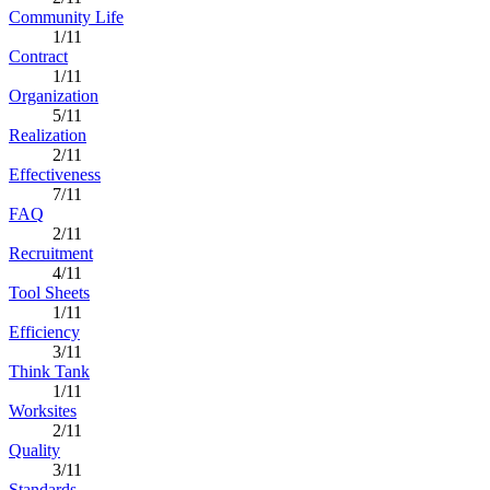
Community Life
1/11
Contract
1/11
Organization
5/11
Realization
2/11
Effectiveness
7/11
FAQ
2/11
Recruitment
4/11
Tool Sheets
1/11
Efficiency
3/11
Think Tank
1/11
Worksites
2/11
Quality
3/11
Standards