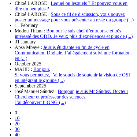
Chloé LAROSE :
Lequel ou lesquels ? Et pouvez-vous en
dire un peu plus ?
Chloé LAROSE :
Sous ce fil de discussion, vous pouvez
poster un message pour vous présenter au reste du groupe (...)
11 February
Modou Thiam :
Bonjour je suis chef d’entreprise et très
intéressé des ODD. Je veux plus d’expériences et plus de (...)
31 January
Apsa Mbaye :
Je suis étudiante en fin de cycle en
Communication Digitale. J’ai également suivi une formation
en (...)
October 2025
MAJID :
Bonjour,
Si vous permettez, j’ai le soucis de soutenir la vision de OSI
en intégrant le groupe (...)
September 2025
José Manuel Sández :
Bonjour, je suis Mr Sández. Docteur
Chercheur et professeur des sciences.
J’ai découvert l’’ONG (...)
0
10
20
30
40