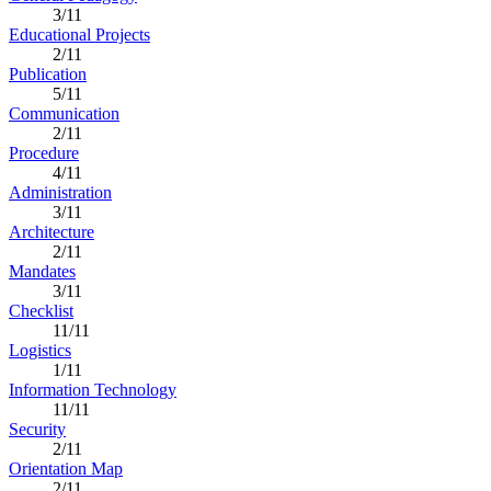
3/11
Educational Projects
2/11
Publication
5/11
Communication
2/11
Procedure
4/11
Administration
3/11
Architecture
2/11
Mandates
3/11
Checklist
11/11
Logistics
1/11
Information Technology
11/11
Security
2/11
Orientation Map
2/11