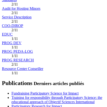
2/11
Audit for Hosting Minors
2/11
Service Description
2/11
COO-DIROP
2/11
EDUC
1/11
PROG DEV
1/11
PROG PEDA-LOG
1/11
PROG RESEARCH
2/11
Resource Center Conseiller
1/11
Publications
Derniers articles publiés
Fundraising Participatory Science for Impact
Training for responsibility through Participatory Science: the
educational approach of Objectif Sciences International
Participatory Research for Impact