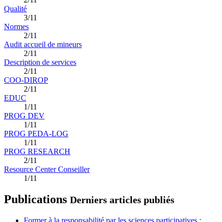
Qualité
3/11
Normes
2/11
Audit accueil de mineurs
2/11
Description de services
2/11
COO-DIROP
2/11
EDUC
1/11
PROG DEV
1/11
PROG PEDA-LOG
1/11
PROG RESEARCH
2/11
Resource Center Conseiller
1/11
Publications
Derniers articles publiés
Former à la responsabilité par les sciences participatives :