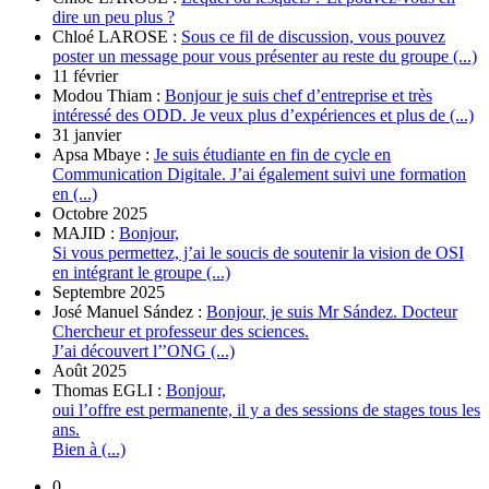
dire un peu plus ?
Chloé LAROSE :
Sous ce fil de discussion, vous pouvez
poster un message pour vous présenter au reste du groupe (...)
11 février
Modou Thiam :
Bonjour je suis chef d’entreprise et très
intéressé des ODD. Je veux plus d’expériences et plus de (...)
31 janvier
Apsa Mbaye :
Je suis étudiante en fin de cycle en
Communication Digitale. J’ai également suivi une formation
en (...)
Octobre 2025
MAJID :
Bonjour,
Si vous permettez, j’ai le soucis de soutenir la vision de OSI
en intégrant le groupe (...)
Septembre 2025
José Manuel Sández :
Bonjour, je suis Mr Sández. Docteur
Chercheur et professeur des sciences.
J’ai découvert l’’ONG (...)
Août 2025
Thomas EGLI :
Bonjour,
oui l’offre est permanente, il y a des sessions de stages tous les
ans.
Bien à (...)
0