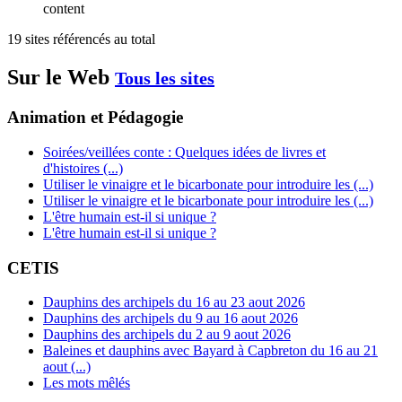
content
19 sites référencés au total
Sur le Web
Tous les sites
Animation et Pédagogie
Soirées/veillées conte : Quelques idées de livres et
d'histoires (...)
Utiliser le vinaigre et le bicarbonate pour introduire les (...)
Utiliser le vinaigre et le bicarbonate pour introduire les (...)
L'être humain est-il si unique ?
L'être humain est-il si unique ?
CETIS
Dauphins des archipels du 16 au 23 aout 2026
Dauphins des archipels du 9 au 16 aout 2026
Dauphins des archipels du 2 au 9 aout 2026
Baleines et dauphins avec Bayard à Capbreton du 16 au 21
aout (...)
Les mots mêlés