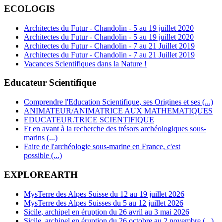
ECOLOGIS
Architectes du Futur - Chandolin - 5 au 19 juillet 2020
Architectes du Futur - Chandolin - 5 au 19 juillet 2020
Architectes du Futur - Chandolin - 7 au 21 Juillet 2019
Architectes du Futur - Chandolin - 7 au 21 Juillet 2019
Vacances Scientifiques dans la Nature !
Educateur Scientifique
Comprendre l'Education Scientifique, ses Origines et ses (...)
ANIMATEUR/ANIMATRICE AUX MATHEMATIQUES
EDUCATEUR.TRICE SCIENTIFIQUE
Et en avant à la recherche des trésors archéologiques sous-
marins (...)
Faire de l'archéologie sous-marine en France, c'est
possible (...)
EXPLOREARTH
MysTerre des Alpes Suisse du 12 au 19 juillet 2026
MysTerre des Alpes Suisses du 5 au 12 juillet 2026
Sicile, archipel en éruption du 26 avril au 3 mai 2026
Sicile, archipel en éruption du 26 octobre au 2 novembre (...)