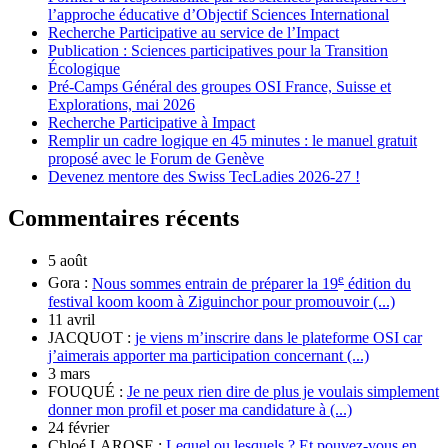
l’approche éducative d’Objectif Sciences International
Recherche Participative au service de l’Impact
Publication : Sciences participatives pour la Transition
Écologique
Pré-Camps Général des groupes OSI France, Suisse et
Explorations, mai 2026
Recherche Participative à Impact
Remplir un cadre logique en 45 minutes : le manuel gratuit
proposé avec le Forum de Genève
Devenez mentore des Swiss TecLadies 2026-27 !
Commentaires récents
5 août
e
Gora :
Nous sommes entrain de préparer la 19
édition du
festival koom koom à Ziguinchor pour promouvoir (...)
11 avril
JACQUOT :
je viens m’inscrire dans le plateforme OSI car
j’aimerais apporter ma participation concernant (...)
3 mars
FOUQUÉ :
Je ne peux rien dire de plus je voulais simplement
donner mon profil et poser ma candidature à (...)
24 février
Chloé LAROSE :
Lequel ou lesquels ? Et pouvez-vous en