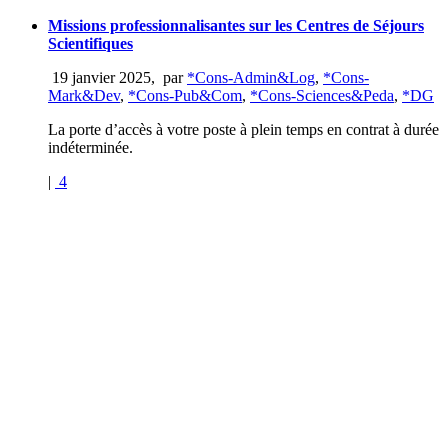
Missions professionnalisantes sur les Centres de Séjours
Scientifiques
19 janvier 2025
,
par
*Cons-Admin&Log
,
*Cons-
Mark&Dev
,
*Cons-Pub&Com
,
*Cons-Sciences&Peda
,
*DG
La porte d’accès à votre poste à plein temps en contrat à durée
indéterminée.
|
4