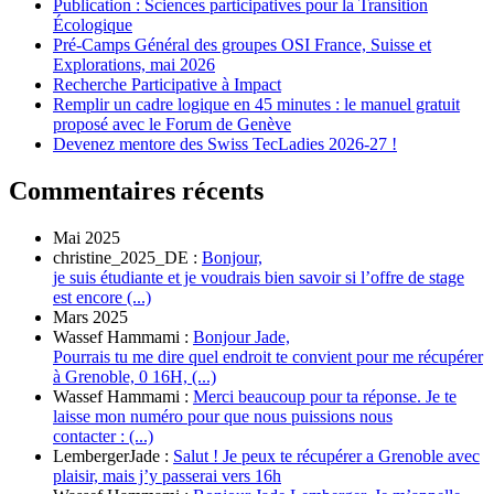
Publication : Sciences participatives pour la Transition
Écologique
Pré-Camps Général des groupes OSI France, Suisse et
Explorations, mai 2026
Recherche Participative à Impact
Remplir un cadre logique en 45 minutes : le manuel gratuit
proposé avec le Forum de Genève
Devenez mentore des Swiss TecLadies 2026-27 !
Commentaires récents
Mai 2025
christine_2025_DE :
Bonjour,
je suis étudiante et je voudrais bien savoir si l’offre de stage
est encore (...)
Mars 2025
Wassef Hammami :
Bonjour Jade,
Pourrais tu me dire quel endroit te convient pour me récupérer
à Grenoble, 0 16H, (...)
Wassef Hammami :
Merci beaucoup pour ta réponse. Je te
laisse mon numéro pour que nous puissions nous
contacter : (...)
LembergerJade :
Salut ! Je peux te récupérer a Grenoble avec
plaisir, mais j’y passerai vers 16h