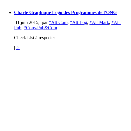
Charte Graphique Logo des Programmes de l’ONG
11 juin 2015
,
par
*Att-Com
,
*Att-Log
,
*Att-Mark
,
*Att-
Pub
,
*Cons-Pub&Com
Check List à respecter
|
2