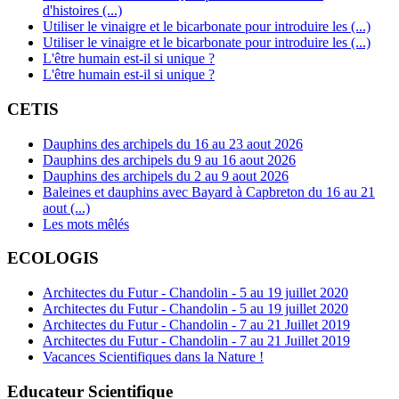
d'histoires (...)
Utiliser le vinaigre et le bicarbonate pour introduire les (...)
Utiliser le vinaigre et le bicarbonate pour introduire les (...)
L'être humain est-il si unique ?
L'être humain est-il si unique ?
CETIS
Dauphins des archipels du 16 au 23 aout 2026
Dauphins des archipels du 9 au 16 aout 2026
Dauphins des archipels du 2 au 9 aout 2026
Baleines et dauphins avec Bayard à Capbreton du 16 au 21
aout (...)
Les mots mêlés
ECOLOGIS
Architectes du Futur - Chandolin - 5 au 19 juillet 2020
Architectes du Futur - Chandolin - 5 au 19 juillet 2020
Architectes du Futur - Chandolin - 7 au 21 Juillet 2019
Architectes du Futur - Chandolin - 7 au 21 Juillet 2019
Vacances Scientifiques dans la Nature !
Educateur Scientifique