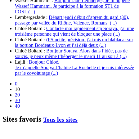
Wassef Hammami :
Bonjour Jade Lemberger, Je m’appelle
Wassef Hammami. Je participe à la formation ST1 de
l’OSI. (...)
LembergerJade :
Départ jeudi début d’aprem du gard (30),
passage par vallée du Rhône, Valence, Romans, (...)
Chloé Boitard :
Contacte moi rapidement stp Soraya, j’ai une
troisième personne qui vient de bloquer une place (...)
Chloé Boitard :
(PS petite précision, j’ai mis un blablacar sur
la portion Bordeaux-Lyon et j’ai déjà deux (...)
Chloé Boitard :
Bonjour Soraya, Alors dans l’idée, pas de
soucis, je peux même t’héberger le mardi 11 au soir à (...)
Lajili :
Bonjour Chloé,
Je m’appelle Soraya.J’habite La Rochelle et je suis intéressée
par le covoiturage (...)
0
10
20
30
40
Sites favoris
Tous les sites