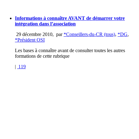
Informations à connaître AVANT de démarrer votre
intégration dans l’association
29 décembre 2010
,
par
*Conseillers-du-CR (tous)
,
*DG
,
*Président OSI
Les bases à connaître avant de consulter toutes les autres
formations de cette rubrique
|
119