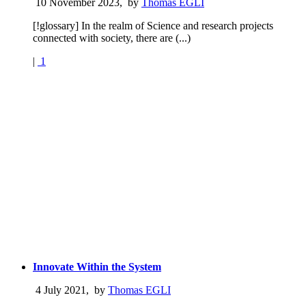
10 November 2023
,
by
Thomas EGLI
[!glossary] In the realm of Science and research projects
connected with society, there are (...)
|
1
Innovate Within the System
4 July 2021
,
by
Thomas EGLI