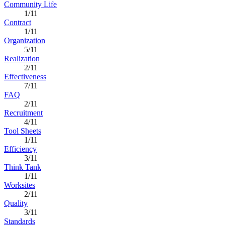
Community Life
1/11
Contract
1/11
Organization
5/11
Realization
2/11
Effectiveness
7/11
FAQ
2/11
Recruitment
4/11
Tool Sheets
1/11
Efficiency
3/11
Think Tank
1/11
Worksites
2/11
Quality
3/11
Standards