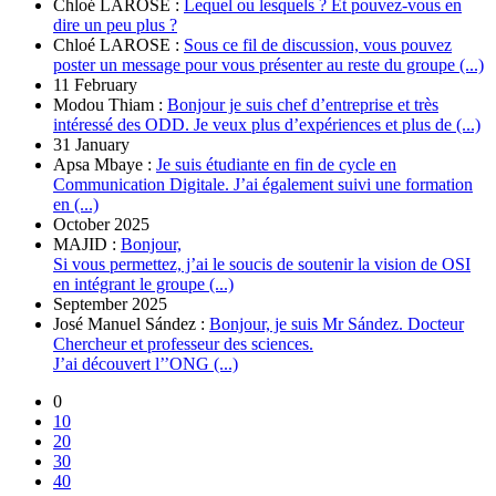
Chloé LAROSE :
Lequel ou lesquels ? Et pouvez-vous en
dire un peu plus ?
Chloé LAROSE :
Sous ce fil de discussion, vous pouvez
poster un message pour vous présenter au reste du groupe (...)
11 February
Modou Thiam :
Bonjour je suis chef d’entreprise et très
intéressé des ODD. Je veux plus d’expériences et plus de (...)
31 January
Apsa Mbaye :
Je suis étudiante en fin de cycle en
Communication Digitale. J’ai également suivi une formation
en (...)
October 2025
MAJID :
Bonjour,
Si vous permettez, j’ai le soucis de soutenir la vision de OSI
en intégrant le groupe (...)
September 2025
José Manuel Sández :
Bonjour, je suis Mr Sández. Docteur
Chercheur et professeur des sciences.
J’ai découvert l’’ONG (...)
0
10
20
30
40