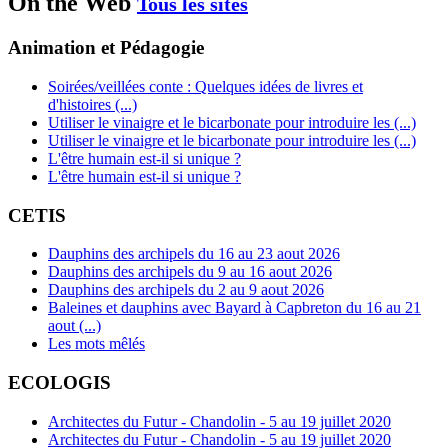
On the Web
Tous les sites
Animation et Pédagogie
Soirées/veillées conte : Quelques idées de livres et
d'histoires (...)
Utiliser le vinaigre et le bicarbonate pour introduire les (...)
Utiliser le vinaigre et le bicarbonate pour introduire les (...)
L'être humain est-il si unique ?
L'être humain est-il si unique ?
CETIS
Dauphins des archipels du 16 au 23 aout 2026
Dauphins des archipels du 9 au 16 aout 2026
Dauphins des archipels du 2 au 9 aout 2026
Baleines et dauphins avec Bayard à Capbreton du 16 au 21
aout (...)
Les mots mêlés
ECOLOGIS
Architectes du Futur - Chandolin - 5 au 19 juillet 2020
Architectes du Futur - Chandolin - 5 au 19 juillet 2020