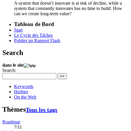
A system that doesn’t innovate is at risk of decline, while a
system that constantly innovates has no time to build. How
can we create long-term value?
Tableau de Bord
Start
Le Cycle des Tâches
Publier un Rapport Flash
Search
dans le site
Search:
>>
Keywords
Herbier
On the Web
Thèmes
Tous les tags
Roadmap
7/11