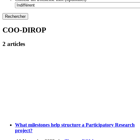
COO-DIROP
2 articles
What milestones help structure a Participatory Research
project?