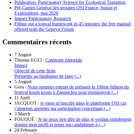
Publication: Participatory Science for Ecological Transition
Pré-Camps Général des groupes OSI France, Suisse et
Explorations, mai 2026
Impact Participatory Research
Filling out a logical framework in 45 minutes: the free manual
offered with the Geneva Forum
Commentaires récents
7 August
Thomas EGLI :
Catégorie éditoriale
Impact
Objectif de cette fiche
Permettre au fundraiser de faire (...)
5 August
Gora :
Nous sommes entrain de préparer la 19ème édition du
festival koom koom à Ziguinchor pour promouvoir (...)
11 April
JACQUOT :
je viens m’inscrire dans le plateforme OSI car
j’aimerais apporter ma participation concernant (...)
3 March
FOUQUÉ :
Je ne peux rien dire de plus je voulais simplement
donner mon profil et poser ma candidature à (...)
24 February