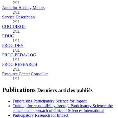
2/11
Audit for Hosting Minors
2/11
Service Description
2/11
COO-DIROP
2/11
EDUC
1/11
PROG DEV
1/11
PROG PEDA-LOG
1/11
PROG RESEARCH
2/11
Resource Center Conseiller
1/11
Publications
Derniers articles publiés
Fundraising Participatory Science for Impact
Training for responsibility through Participatory Science: the
educational approach of Objectif Sciences International
Participatory Research for Impact