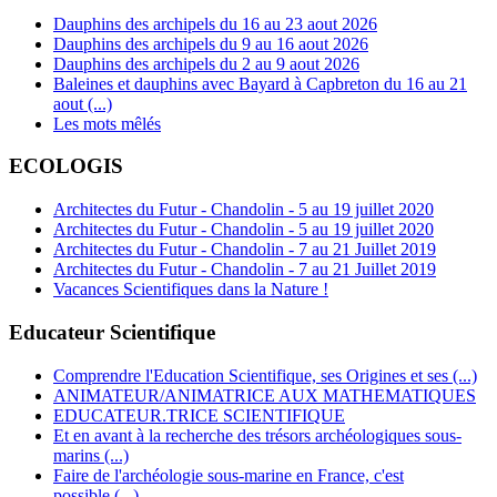
Dauphins des archipels du 16 au 23 aout 2026
Dauphins des archipels du 9 au 16 aout 2026
Dauphins des archipels du 2 au 9 aout 2026
Baleines et dauphins avec Bayard à Capbreton du 16 au 21
aout (...)
Les mots mêlés
ECOLOGIS
Architectes du Futur - Chandolin - 5 au 19 juillet 2020
Architectes du Futur - Chandolin - 5 au 19 juillet 2020
Architectes du Futur - Chandolin - 7 au 21 Juillet 2019
Architectes du Futur - Chandolin - 7 au 21 Juillet 2019
Vacances Scientifiques dans la Nature !
Educateur Scientifique
Comprendre l'Education Scientifique, ses Origines et ses (...)
ANIMATEUR/ANIMATRICE AUX MATHEMATIQUES
EDUCATEUR.TRICE SCIENTIFIQUE
Et en avant à la recherche des trésors archéologiques sous-
marins (...)
Faire de l'archéologie sous-marine en France, c'est
possible (...)