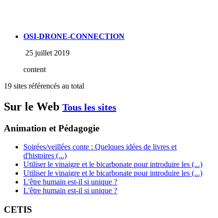
OSI-DRONE-CONNECTION
25 juillet 2019
content
19 sites référencés au total
Sur le Web
Tous les sites
Animation et Pédagogie
Soirées/veillées conte : Quelques idées de livres et
d'histoires (...)
Utiliser le vinaigre et le bicarbonate pour introduire les (...)
Utiliser le vinaigre et le bicarbonate pour introduire les (...)
L'être humain est-il si unique ?
L'être humain est-il si unique ?
CETIS