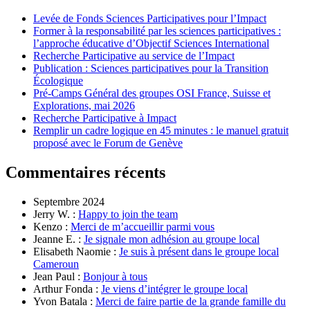
Levée de Fonds Sciences Participatives pour l’Impact
Former à la responsabilité par les sciences participatives :
l’approche éducative d’Objectif Sciences International
Recherche Participative au service de l’Impact
Publication : Sciences participatives pour la Transition
Écologique
Pré-Camps Général des groupes OSI France, Suisse et
Explorations, mai 2026
Recherche Participative à Impact
Remplir un cadre logique en 45 minutes : le manuel gratuit
proposé avec le Forum de Genève
Commentaires récents
Septembre 2024
Jerry W. :
Happy to join the team
Kenzo :
Merci de m’accueillir parmi vous
Jeanne E. :
Je signale mon adhésion au groupe local
Elisabeth Naomie :
Je suis à présent dans le groupe local
Cameroun
Jean Paul :
Bonjour à tous
Arthur Fonda :
Je viens d’intégrer le groupe local
Yvon Batala :
Merci de faire partie de la grande famille du