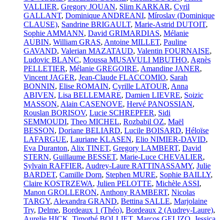
VALLIER
,
Gregory JOUAN
,
Slim KARKAR
,
Cyril
GALLANT
,
Dominique ANDREANI
,
Míroslav (Dominique
CLAUSE)
,
Sandrine BRIGAULT
,
Marie-Astrid DUTOIT
,
Sophie AMMANN
,
David GRIMARDIAS
,
Mélanie
AUBIN
,
William GRAS
,
Antoine MILLET
,
Pauline
GAVAND
,
Valerian MAZATAUD
,
Valentin FOURNAISE
,
Ludovic BLANC
,
Moussa MUSAVULI MBUTHO
,
Agnès
PELLETIER
,
Mélanie GREGOIRE
,
Amandine JANER
,
Vincent JAGER
,
Jean-Claude FLACCOMIO
,
Sarah
BONNIN
,
Elise ROMAIN
,
Cyrille LATOUR
,
Anna
ABIVEN
,
Lisa BELLEMARE
,
Damien LIEVRE
,
Soizic
MASSON
,
Alain CASENOVE
,
Hervé PANOSSIAN
,
Rouslan BORISOV
,
Lucie SCHREPFER
,
Sidi
SEMMOUDI
,
Theo MICHEL
,
Rozbabil OZ
,
Maël
BESSON
,
Doriane BELIARD
,
Lucile BOISARD
,
Héloïse
LAFARGUE
,
Lauriane KLASEN
,
Elio NIMIER-DAVID
,
Eva Duranton
,
Alix TINET
,
Gregory LAMBERT
,
David
STERN
,
Guillaume BESSET
,
Marie-Luce CHEVALIER
,
Sylvain RAFFIER
,
Audrey-Laure RATTINASSAMY
,
Julie
BARDET
,
Camille Dorn
,
Stephen MURE
,
Sophie BAILLY
,
Claire KOSTRZEWA
,
Julien PELOTTE
,
Michèle ASSI
,
Manon GROLLERON
,
Anthony RAMBERT
,
Nicolas
TARGY
,
Alexandra GRAND
,
Bettina SALLE
,
Marjolaine
Try
,
Delme
,
Bordeaux 1 (Théo)
,
Bordeaux 2 (Audrey-Laure)
,
Aurelie HICK
,
Timothé BOLLIET
,
Marcos GELIZO
,
Jessica