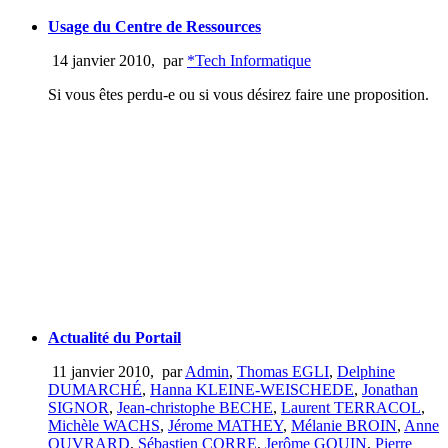
Usage du Centre de Ressources
14 janvier 2010
,
par
*Tech Informatique
Si vous êtes perdu-e ou si vous désirez faire une proposition.
Actualité du Portail
11 janvier 2010
,
par
Admin
,
Thomas EGLI
,
Delphine
DUMARCHÉ
,
Hanna KLEINE-WEISCHEDE
,
Jonathan
SIGNOR
,
Jean-christophe BECHE
,
Laurent TERRACOL
,
Michèle WACHS
,
Jérome MATHEY
,
Mélanie BROIN
,
Anne
OUVRARD
,
Sébastien CORRE
,
Jerôme GOUIN
,
Pierre