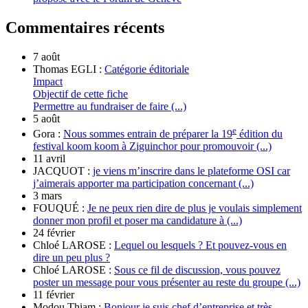
Commentaires récents
7 août
Thomas EGLI :
Catégorie éditoriale
Impact
Objectif de cette fiche
Permettre au fundraiser de faire (...)
5 août
e
Gora :
Nous sommes entrain de préparer la 19
édition du
festival koom koom à Ziguinchor pour promouvoir (...)
11 avril
JACQUOT :
je viens m’inscrire dans le plateforme OSI car
j’aimerais apporter ma participation concernant (...)
3 mars
FOUQUÉ :
Je ne peux rien dire de plus je voulais simplement
donner mon profil et poser ma candidature à (...)
24 février
Chloé LAROSE :
Lequel ou lesquels ? Et pouvez-vous en
dire un peu plus ?
Chloé LAROSE :
Sous ce fil de discussion, vous pouvez
poster un message pour vous présenter au reste du groupe (...)
11 février
Modou Thiam :
Bonjour je suis chef d’entreprise et très