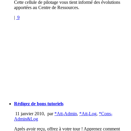
Cette cellule de pilotage vous tient informé des évolutions
apportées au Centre de Ressources.
|
9
Rédigez de bons tutoriels
11 janvier 2010
,
par
*Att-Admin
,
*Att-Log
,
*Cons-
Admin&Log
Après avoir reçu, offrez à votre tour ! Apprenez comment