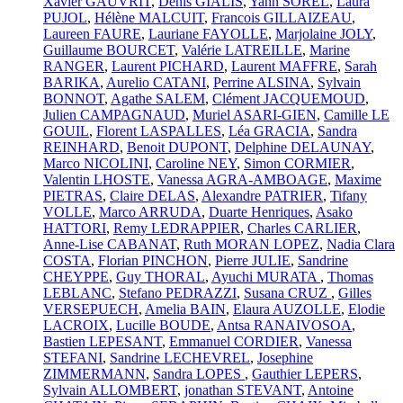
Xavier GAUVRIT
,
Denis GIALIS
,
Yann SOREL
,
Laura
PUJOL
,
Hélène MALCUIT
,
Francois GILLAIZEAU
,
Laureen FAURE
,
Lauriane FAYOLLE
,
Marjolaine JOLY
,
Guillaume BOURCET
,
Valérie LATREILLE
,
Marine
RANGER
,
Laurent PICHARD
,
Laurent MAFFRE
,
Sarah
BARIKA
,
Aurelio CATANI
,
Perrine ALSINA
,
Sylvain
BONNOT
,
Agathe SALEM
,
Clément JACQUEMOUD
,
Julien CAMPAGNAUD
,
Muriel ASARI-GIEN
,
Camille LE
GOUIL
,
Florent LASPALLES
,
Léa GRACIA
,
Sandra
REINHARD
,
Benoit DUPONT
,
Delphine DELAUNAY
,
Marco NICOLINI
,
Caroline NEY
,
Simon CORMIER
,
Valentin LHOSTE
,
Vanessa AGRA-AMBOAGE
,
Maxime
PIETRAS
,
Claire DELAS
,
Alexandre PATRIER
,
Tifany
VOLLE
,
Marco ARRUDA
,
Duarte Henriques
,
Asako
HATTORI
,
Remy LEDRAPPIER
,
Charles CARLIER
,
Anne-Lise CABANAT
,
Ruth MORAN LOPEZ
,
Nadia Clara
COSTA
,
Florian PINCHON
,
Pierre JULIE
,
Sandrine
CHEYPPE
,
Guy THORAL
,
Ayuchi MURATA
,
Thomas
LEBLANC
,
Stefano PEDRAZZI
,
Susana CRUZ
,
Gilles
VERSEPUECH
,
Amelia BAIN
,
Elaura AUZOLLE
,
Elodie
LACROIX
,
Lucille BOUDE
,
Antsa RANAIVOSOA
,
Bastien LEPESANT
,
Emmanuel CORDIER
,
Vanessa
STEFANI
,
Sandrine LECHEVREL
,
Josephine
ZIMMERMANN
,
Sandra LOPES
,
Gauthier LEPERS
,
Sylvain ALLOMBERT
,
jonathan STEVANT
,
Antoine