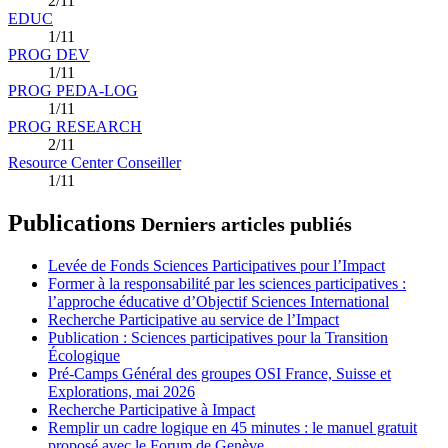
2/11
EDUC
1/11
PROG DEV
1/11
PROG PEDA-LOG
1/11
PROG RESEARCH
2/11
Resource Center Conseiller
1/11
Publications
Derniers articles publiés
Levée de Fonds Sciences Participatives pour l’Impact
Former à la responsabilité par les sciences participatives :
l’approche éducative d’Objectif Sciences International
Recherche Participative au service de l’Impact
Publication : Sciences participatives pour la Transition
Écologique
Pré-Camps Général des groupes OSI France, Suisse et
Explorations, mai 2026
Recherche Participative à Impact
Remplir un cadre logique en 45 minutes : le manuel gratuit
proposé avec le Forum de Genève