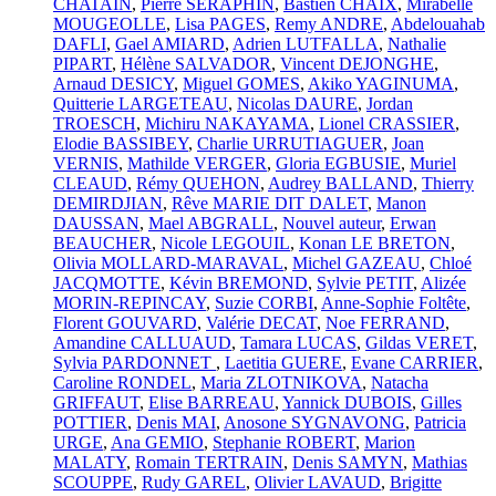
CHATAIN
,
Pierre SERAPHIN
,
Bastien CHAIX
,
Mirabelle
MOUGEOLLE
,
Lisa PAGES
,
Remy ANDRE
,
Abdelouahab
DAFLI
,
Gael AMIARD
,
Adrien LUTFALLA
,
Nathalie
PIPART
,
Hélène SALVADOR
,
Vincent DEJONGHE
,
Arnaud DESICY
,
Miguel GOMES
,
Akiko YAGINUMA
,
Quitterie LARGETEAU
,
Nicolas DAURE
,
Jordan
TROESCH
,
Michiru NAKAYAMA
,
Lionel CRASSIER
,
Elodie BASSIBEY
,
Charlie URRUTIAGUER
,
Joan
VERNIS
,
Mathilde VERGER
,
Gloria EGBUSIE
,
Muriel
CLEAUD
,
Rémy QUEHON
,
Audrey BALLAND
,
Thierry
DEMIRDJIAN
,
Rêve MARIE DIT DALET
,
Manon
DAUSSAN
,
Mael ABGRALL
,
Nouvel auteur
,
Erwan
BEAUCHER
,
Nicole LEGOUIL
,
Konan LE BRETON
,
Olivia MOLLARD-MARAVAL
,
Michel GAZEAU
,
Chloé
JACQMOTTE
,
Kévin BREMOND
,
Sylvie PETIT
,
Alizée
MORIN-REPINCAY
,
Suzie CORBI
,
Anne-Sophie Foltête
,
Florent GOUVARD
,
Valérie DECAT
,
Noe FERRAND
,
Amandine CALLUAUD
,
Tamara LUCAS
,
Gildas VERET
,
Sylvia PARDONNET
,
Laetitia GUERE
,
Evane CARRIER
,
Caroline RONDEL
,
Maria ZLOTNIKOVA
,
Natacha
GRIFFAUT
,
Elise BARREAU
,
Yannick DUBOIS
,
Gilles
POTTIER
,
Denis MAI
,
Anosone SYGNAVONG
,
Patricia
URGE
,
Ana GEMIO
,
Stephanie ROBERT
,
Marion
MALATY
,
Romain TERTRAIN
,
Denis SAMYN
,
Mathias
SCOUPPE
,
Rudy GAREL
,
Olivier LAVAUD
,
Brigitte