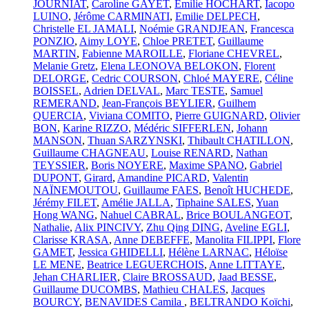
JOURNIAT
,
Caroline GAYET
,
Emilie HOCHART
,
Iacopo
LUINO
,
Jérôme CARMINATI
,
Emilie DELPECH
,
Christelle EL JAMALI
,
Noémie GRANDJEAN
,
Francesca
PONZIO
,
Aimy LOYE
,
Chloe PRETET
,
Guillaume
MARTIN
,
Fabienne MAROILLE
,
Floriane CHEVREL
,
Melanie Gretz
,
Elena LEONOVA BELOKON
,
Florent
DELORGE
,
Cedric COURSON
,
Chloé MAYERE
,
Céline
BOISSEL
,
Adrien DELVAL
,
Marc TESTE
,
Samuel
REMERAND
,
Jean-François BEYLIER
,
Guilhem
QUERCIA
,
Viviana COMITO
,
Pierre GUIGNARD
,
Olivier
BON
,
Karine RIZZO
,
Médéric SIFFERLEN
,
Johann
MANSON
,
Thuan SARZYNSKI
,
Thibault CHATILLON
,
Guillaume CHAGNEAU
,
Louise RENARD
,
Nathan
TEYSSIER
,
Boris NOYERE
,
Maxime SPANO
,
Gabriel
DUPONT
,
Girard
,
Amandine PICARD
,
Valentin
NAÏNEMOUTOU
,
Guillaume FAES
,
Benoît HUCHEDE
,
Jérémy FILET
,
Amélie JALLA
,
Tiphaine SALES
,
Yuan
Hong WANG
,
Nahuel CABRAL
,
Brice BOULANGEOT
,
Nathalie
,
Alix PINCIVY
,
Zhu Qing DING
,
Aveline EGLI
,
Clarisse KRASA
,
Anne DEBEFFE
,
Manolita FILIPPI
,
Flore
GAMET
,
Jessica GHIDELLI
,
Hélène LARNAC
,
Héloïse
LE MENE
,
Beatrice LEGUERCHOIS
,
Anne LITTAYE
,
Jehan CHARLIER
,
Claire BROSSAUD
,
Jaad BESSE
,
Guillaume DUCOMBS
,
Mathieu CHALES
,
Jacques
BOURCY
,
BENAVIDES Camila
,
BELTRANDO Koïchi
,