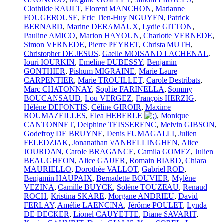
Clothilde RAULT
,
Florent MANCHON
,
Marianne
FOUGEROUSE
,
Eric Tien-Huy NGUYEN
,
Patrick
BERNARD
,
Marine DERAMAUX
,
Lydie GITTON
,
Pauline AMICO
,
Marion HAYOUN
,
Charlotte VERNEDE
,
Simon VERNEDE
,
Pierre PEYRET
,
Christa MUTH
,
Christopher DE JESUS
,
Gaelle MOISAND LACHENAL
,
Iouri IOURKIN
,
Emeline DUBESSY
,
Benjamin
GONTHIER
,
Pishum MIGRAINE
,
Marie Laure
CARPENTIER
,
Marie TROUILLET
,
Carole Destribats
,
Marc CHATONNAY
,
Sophie FARINELLA
,
Sommy
BOUCANSAUD
,
Lou VERGEZ
,
François HERZIG
,
Hélène DEFONTIS
,
Céline GIROIR
,
Maxime
ROUMAZEILLES
,
Elea HEBERLE
,
Monique
CANTONNET
,
Delphine TEISSERENC
,
Melvin GIBSON
,
Godefroy DE BRUYNE
,
Denis FUMAGALLI
,
Julien
FELEDZIAK
,
Jonanathan VANBELLINGHEN
,
Alice
JOURDAN
,
Carole BRAGANCE
,
Camila GOMEZ
,
Julien
BEAUGHEON
,
Alice GAUER
,
Romain BIARD
,
Chiara
MAURIELLO
,
Dorothée VALLOT
,
Gabriel ROD
,
Benjamin HAUPAIX
,
Bernadette BOUVIER
,
Mylène
VEZINA
,
Camille BUYCK
,
Solène TOUZEAU
,
Renaud
ROCH
,
Kristina SKARE
,
Morgane ANDRIEU
,
David
FERLAY
,
Amélie LAENCINA
,
Jérôme POULET
,
Lynda
DE DECKER
,
Lionel CAUYETTE
,
Diane SAVARIT
,