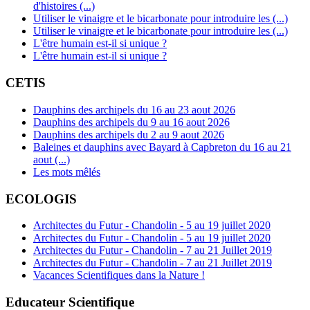
d'histoires (...)
Utiliser le vinaigre et le bicarbonate pour introduire les (...)
Utiliser le vinaigre et le bicarbonate pour introduire les (...)
L'être humain est-il si unique ?
L'être humain est-il si unique ?
CETIS
Dauphins des archipels du 16 au 23 aout 2026
Dauphins des archipels du 9 au 16 aout 2026
Dauphins des archipels du 2 au 9 aout 2026
Baleines et dauphins avec Bayard à Capbreton du 16 au 21
aout (...)
Les mots mêlés
ECOLOGIS
Architectes du Futur - Chandolin - 5 au 19 juillet 2020
Architectes du Futur - Chandolin - 5 au 19 juillet 2020
Architectes du Futur - Chandolin - 7 au 21 Juillet 2019
Architectes du Futur - Chandolin - 7 au 21 Juillet 2019
Vacances Scientifiques dans la Nature !
Educateur Scientifique