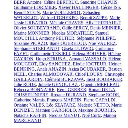
BERR Antoine
,
Céline BERTRUC
,
Sandrine CHAPUIS
,
Guillaume LORIMIER
,
Xavier HALLINGER
,
Cécile ISS
,
Benoît STEIN
,
Marie VOILLEMOT
,
Sébastien
WATERLOT
,
Wilfried TCHEKPO
,
Benoit SAPPE
,
Marie
Jessie URBATRO
,
Mélanie CHAVES
,
Alix THIEBAULT
,
Olivier SOUBEYRAND
,
Odile SERCY
,
Denis MEINIER
,
Marine MONNIER
,
Nicolas MORATILLE
,
Samuel
MOUCHILI
,
Anthony PELTIER
,
Stéphanie PHILIPPE
,
Suzanne PICAZO
,
Iliane QUERELOU
,
Noë VAUREZ
,
Stephanie STEELANDT
,
Gisela LUDWIG
,
Guillaume
FAYET
,
Guillemette TEKIELI
,
Héléna BOUYER
,
Hélène
CAYRON
,
Hugo STRUNA
,
Armand VASSALO
,
Hélène
MOUGEOT
,
Eloy SANCHEZ
,
Elodie JOCTEUR
,
Heiner
BENKING
,
Anaïs ANAZIN
,
Aziza BOUBAKER
,
Bastien
NEEL
,
Charles ALMODOVAR
,
Chloé LOURY
,
Christophe
GAILLARDIN
,
Clément BURZAWA
,
Insaf BOUBAKER
,
Julie RODE
,
Juliette GENOULAZ
,
Quentin MERLEAU
,
Rebecca BONNAIRE
,
Rémi GERBER
,
Ronan DE LA
JOUSSELINIERE
,
Roxane DURAND
,
Stephane RODE
,
Catherine Marais
,
François MARTIN
,
Pierre CAPALDI
,
Orianne VALES
,
Léo SZAFARZ
,
Mederic NETTO
,
Marie
DENIZET
,
Mathieu GARGIOLO
,
Maxime BOURHIS
,
Natacha RAFFIN
,
Nicolas MENUT
,
Noé Curtz
,
Manon
MARCHAND