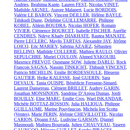
Andries
,
Ibrahima Kante
,
Lauren FEST
,
Nicolas VINET
,
Mathilde AIGNEL
,
Aurore Malapert
,
Lucie BORDOIS
,
Valérie LE BARON
,
Vincent DEILLER
,
Hélène BAYLE
,
Tshikudi Diane
,
Delphine GUILLEMARRE
,
Philippe
KOBEL
,
Ahlem BOUDRA
,
Nicolas HOFER
,
Romain
VIVIER
,
Clémence BOURCET
,
Isabelle FISCHER
,
Aurélie
CENDRES
,
Ndeye Khady DIAKHATE
,
Rautea MANATE
,
Pierre LECLERC
,
Maylis TARTAS
,
Alexandre JAY
,
Jérôme
LOICQ
,
Eric MARIEY
,
Sabrina AZAIEZ
,
Sébastien
BELLINO
,
Mathilde COLLERIE
,
Mathieu RAULO
,
Olivier
SEPULCHRE
,
Muriel COULON
,
Ahmed YAKOUBI
,
Maxence PREVOT
,
Ousmane SOW
,
Juliette DARLU
,
Rock
François SAGNA
,
Nassim TINKICHT
,
Thibault VINCENT
,
Patricio MICHELIN
,
Emilie BORDESSOULE
,
Bleuenn
GAUTIER
,
Heike KALESSE
,
José GUERIN
,
Sara
DEVAUX
,
Tania QUISPE
,
Bénédicte Ferragne-Simard
,
Laurent Dansereau
,
Clément BRILLET
,
Audrey GARIN
,
Jonathan MONSINJON
,
Sandrine D’Anjou Dumas
,
Jordi
BOUILLY
,
Elise MARC
,
Emilie Cros
,
Wael ISKANDAR
,
Michèle BOTTAZ-BOSSON
,
Julia HALIOUA
,
Philippe
GUILLAUME
,
Marine Pouyfaucon
,
Michela Ion Scotta
(Ventes)
,
Marie PERIN
,
Jérémie CHEVILLOTTE
,
Nicolas
CARION
,
Djoann FAL
,
Ludivine GARSON
,
Djamel
Masmoudi
,
Mathieu Bourrada
,
Julien CHAUVEAU
,
Yaseen
GAUNGOO
,
Mégane GUILLET
,
Sandra PIRACES
,