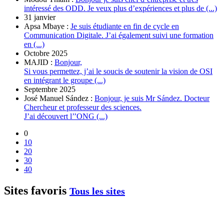
intéressé des ODD. Je veux plus d’expériences et plus de (...)
31 janvier
Apsa Mbaye :
Je suis étudiante en fin de cycle en
Communication Digitale. J’ai également suivi une formation
en (...)
Octobre 2025
MAJID :
Bonjour,
Si vous permettez, j’ai le soucis de soutenir la vision de OSI
en intégrant le groupe (...)
Septembre 2025
José Manuel Sández :
Bonjour, je suis Mr Sández. Docteur
Chercheur et professeur des sciences.
J’ai découvert l’’ONG (...)
0
10
20
30
40
Sites favoris
Tous les sites