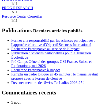
1/11
PROG RESEARCH
2/11
Resource Center Conseiller
1/11
Publications
Derniers articles publiés
Former à la responsabilité par les sciences participatives :
l’approche éducative d’Objectif Sciences International
Recherche Participative au service de l’Impact
Publication : Sciences participatives pour la Transition
Écologique
Pré-Camps Général des groupes OSI France, Suisse et
Explorations, mai 2026
Recherche Participative à Impact
Remplir un cadre logique en 45 minutes : le manuel gratuit
proposé avec le Forum de Genève
Devenez mentore des Swiss TecLadies 2026-27 !
Commentaires récents
5 août