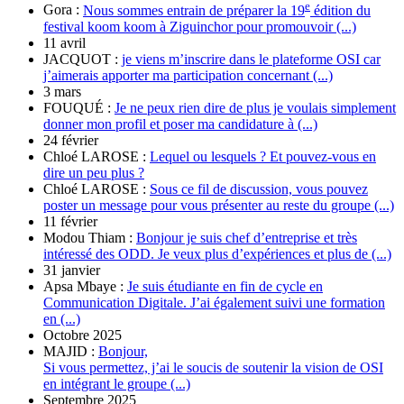
e
Gora :
Nous sommes entrain de préparer la 19
édition du
festival koom koom à Ziguinchor pour promouvoir (...)
11 avril
JACQUOT :
je viens m’inscrire dans le plateforme OSI car
j’aimerais apporter ma participation concernant (...)
3 mars
FOUQUÉ :
Je ne peux rien dire de plus je voulais simplement
donner mon profil et poser ma candidature à (...)
24 février
Chloé LAROSE :
Lequel ou lesquels ? Et pouvez-vous en
dire un peu plus ?
Chloé LAROSE :
Sous ce fil de discussion, vous pouvez
poster un message pour vous présenter au reste du groupe (...)
11 février
Modou Thiam :
Bonjour je suis chef d’entreprise et très
intéressé des ODD. Je veux plus d’expériences et plus de (...)
31 janvier
Apsa Mbaye :
Je suis étudiante en fin de cycle en
Communication Digitale. J’ai également suivi une formation
en (...)
Octobre 2025
MAJID :
Bonjour,
Si vous permettez, j’ai le soucis de soutenir la vision de OSI
en intégrant le groupe (...)
Septembre 2025