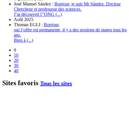
José Manuel Sández :
Bonjour, je suis Mr Sández. Docteur
Chercheur et professeur des sciences.
J’ai découvert l’’ONG (...)
Août 2025
Thomas EGLI :
Bonjour,
oui l’offre est permanente, il y a des sessions de stages tous les
ans.
Bien à (...)
0
10
20
30
40
Sites favoris
Tous les sites