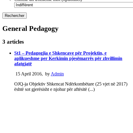
General Pedagogy
3 articles
St1 – Pedagogjia e Shkencave për Projektin, e
aplikueshme per Kerkimin pjesëmarrës për zhvillimin
afatgjatë
15 April 2016
,
by
Admin
OJQ-ja Objektiv Shkencat Ndërkombëtare (25 vjet në 2017)
është sot gjerësisht e njohur për aftësitë (...)