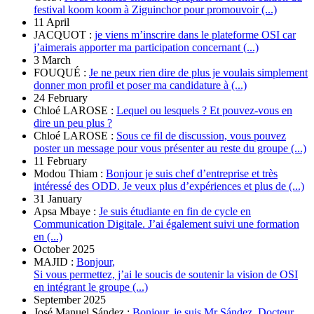
festival koom koom à Ziguinchor pour promouvoir (...)
11 April
JACQUOT :
je viens m’inscrire dans le plateforme OSI car
j’aimerais apporter ma participation concernant (...)
3 March
FOUQUÉ :
Je ne peux rien dire de plus je voulais simplement
donner mon profil et poser ma candidature à (...)
24 February
Chloé LAROSE :
Lequel ou lesquels ? Et pouvez-vous en
dire un peu plus ?
Chloé LAROSE :
Sous ce fil de discussion, vous pouvez
poster un message pour vous présenter au reste du groupe (...)
11 February
Modou Thiam :
Bonjour je suis chef d’entreprise et très
intéressé des ODD. Je veux plus d’expériences et plus de (...)
31 January
Apsa Mbaye :
Je suis étudiante en fin de cycle en
Communication Digitale. J’ai également suivi une formation
en (...)
October 2025
MAJID :
Bonjour,
Si vous permettez, j’ai le soucis de soutenir la vision de OSI
en intégrant le groupe (...)
September 2025
José Manuel Sández :
Bonjour, je suis Mr Sández. Docteur