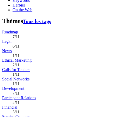
Keywords
Herbier
On the Web
Thèmes
Tous les tags
Roadmap
7/11
Legal
6/11
News
1/11
Ethical Marketing
2/11
Calls for Tenders
1/11
Social Networks
1/11
Development
7/11
Participant Relations
2/11
Financial
3/11
Service Counters