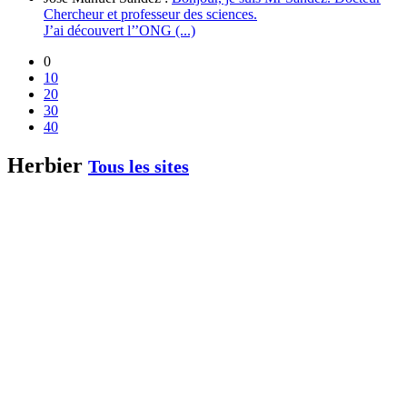
Chercheur et professeur des sciences.
J’ai découvert l’’ONG (...)
0
10
20
30
40
Herbier
Tous les sites