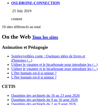
OSI-DRONE-CONNECTION
25 July 2019
content
19 sites référencés au total
On the Web
Tous les sites
Animation et Pédagogie
Soirées/veillées conte : Quelques idées de livres et
d'histoires (...)
Utiliser le vinaigre et le bicarbonate pour introduire les (...)
Utiliser le vinaigre et le bicarbonate pour introduire les (...)
L'être humain est-il si unique ?
L'être humain est-il si unique ?
CETIS
Dauphins des archipels du 16 au 23 aout 2026
Dauphins des archipels du 9 au 16 aout 2026
Dauphins des archipels du 2 au 9 aout 2026