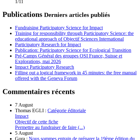
1/11
Publications
Derniers articles publiés
Fundraising Participatory Science for Impact
Training for responsibility through Participatory Science: the
educational approach of Objectif Sciences International
Participatory Research for Impact
Publication: Participatory Science for Ecological Transition
Pré-Camps Général des groupes OSI France, Suisse et
Explorations, mai 2026
Impact Participatory Research
Filling out a logical framework in 45 minutes: the free manual
offered with the Geneva Forum
Commentaires récents
7 August
Thomas EGLI :
Catégorie éditoriale
Impact
Objectif de cette fiche
Permettre au fundraiser de faire (...)
5 August
Gora :
Nous sommes entrain de préparer la 19ème édition du