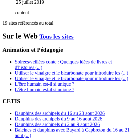
25 juillet 2019
content
19 sites référencés au total
Sur le Web
Tous les sites
Animation et Pédagogie
Soirées/veillées conte : Quelques idées de livres et
d'histoires (...)
Utiliser le vinaigre et le bicarbonate pour introduire les (...)
Utiliser le vinaigre et le bicarbonate pour introduire les (...)
L'être humain est-il si unique ?
L'être humain est-il si unique ?
CETIS
Dauphins des archipels du 16 au 23 aout 2026
Dauphins des archipels du 9 au 16 aout 2026
Dauphins des archipels du 2 au 9 aout 2026
Baleines et dauphins avec Bayard à Capbreton du 16 au 21
aout (...)