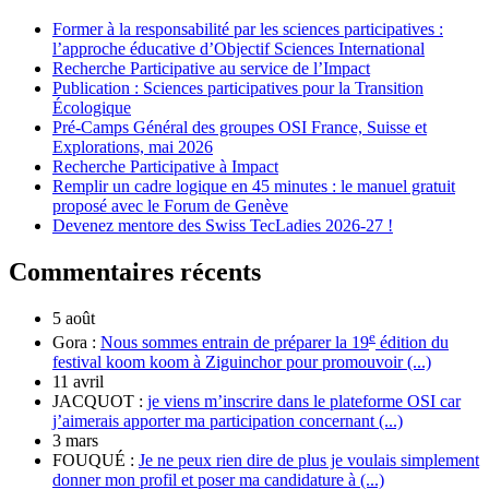
Former à la responsabilité par les sciences participatives :
l’approche éducative d’Objectif Sciences International
Recherche Participative au service de l’Impact
Publication : Sciences participatives pour la Transition
Écologique
Pré-Camps Général des groupes OSI France, Suisse et
Explorations, mai 2026
Recherche Participative à Impact
Remplir un cadre logique en 45 minutes : le manuel gratuit
proposé avec le Forum de Genève
Devenez mentore des Swiss TecLadies 2026-27 !
Commentaires récents
5 août
e
Gora :
Nous sommes entrain de préparer la 19
édition du
festival koom koom à Ziguinchor pour promouvoir (...)
11 avril
JACQUOT :
je viens m’inscrire dans le plateforme OSI car
j’aimerais apporter ma participation concernant (...)
3 mars
FOUQUÉ :
Je ne peux rien dire de plus je voulais simplement
donner mon profil et poser ma candidature à (...)