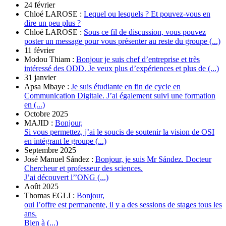
24 février
Chloé LAROSE :
Lequel ou lesquels ? Et pouvez-vous en
dire un peu plus ?
Chloé LAROSE :
Sous ce fil de discussion, vous pouvez
poster un message pour vous présenter au reste du groupe (...)
11 février
Modou Thiam :
Bonjour je suis chef d’entreprise et très
intéressé des ODD. Je veux plus d’expériences et plus de (...)
31 janvier
Apsa Mbaye :
Je suis étudiante en fin de cycle en
Communication Digitale. J’ai également suivi une formation
en (...)
Octobre 2025
MAJID :
Bonjour,
Si vous permettez, j’ai le soucis de soutenir la vision de OSI
en intégrant le groupe (...)
Septembre 2025
José Manuel Sández :
Bonjour, je suis Mr Sández. Docteur
Chercheur et professeur des sciences.
J’ai découvert l’’ONG (...)
Août 2025
Thomas EGLI :
Bonjour,
oui l’offre est permanente, il y a des sessions de stages tous les
ans.
Bien à (...)