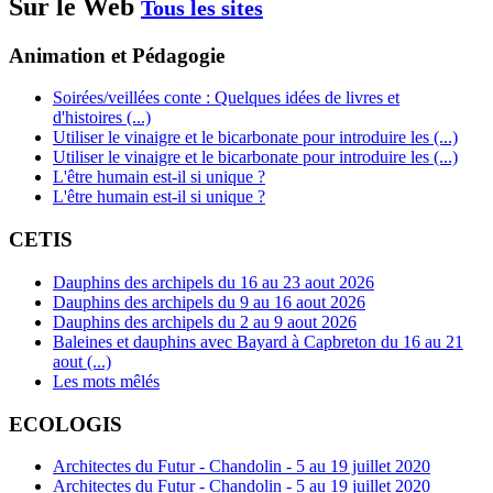
Sur le Web
Tous les sites
Animation et Pédagogie
Soirées/veillées conte : Quelques idées de livres et
d'histoires (...)
Utiliser le vinaigre et le bicarbonate pour introduire les (...)
Utiliser le vinaigre et le bicarbonate pour introduire les (...)
L'être humain est-il si unique ?
L'être humain est-il si unique ?
CETIS
Dauphins des archipels du 16 au 23 aout 2026
Dauphins des archipels du 9 au 16 aout 2026
Dauphins des archipels du 2 au 9 aout 2026
Baleines et dauphins avec Bayard à Capbreton du 16 au 21
aout (...)
Les mots mêlés
ECOLOGIS
Architectes du Futur - Chandolin - 5 au 19 juillet 2020
Architectes du Futur - Chandolin - 5 au 19 juillet 2020