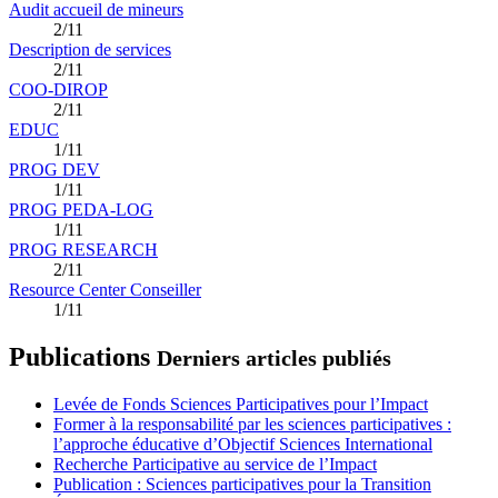
Audit accueil de mineurs
2/11
Description de services
2/11
COO-DIROP
2/11
EDUC
1/11
PROG DEV
1/11
PROG PEDA-LOG
1/11
PROG RESEARCH
2/11
Resource Center Conseiller
1/11
Publications
Derniers articles publiés
Levée de Fonds Sciences Participatives pour l’Impact
Former à la responsabilité par les sciences participatives :
l’approche éducative d’Objectif Sciences International
Recherche Participative au service de l’Impact
Publication : Sciences participatives pour la Transition