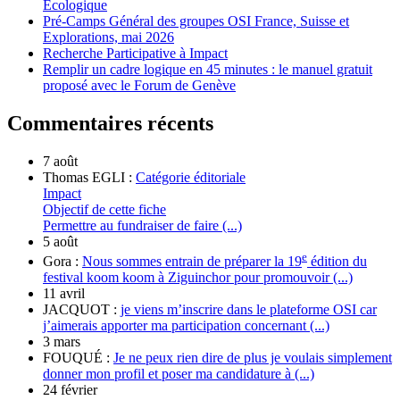
Écologique
Pré-Camps Général des groupes OSI France, Suisse et
Explorations, mai 2026
Recherche Participative à Impact
Remplir un cadre logique en 45 minutes : le manuel gratuit
proposé avec le Forum de Genève
Commentaires récents
7 août
Thomas EGLI :
Catégorie éditoriale
Impact
Objectif de cette fiche
Permettre au fundraiser de faire (...)
5 août
e
Gora :
Nous sommes entrain de préparer la 19
édition du
festival koom koom à Ziguinchor pour promouvoir (...)
11 avril
JACQUOT :
je viens m’inscrire dans le plateforme OSI car
j’aimerais apporter ma participation concernant (...)
3 mars
FOUQUÉ :
Je ne peux rien dire de plus je voulais simplement
donner mon profil et poser ma candidature à (...)
24 février