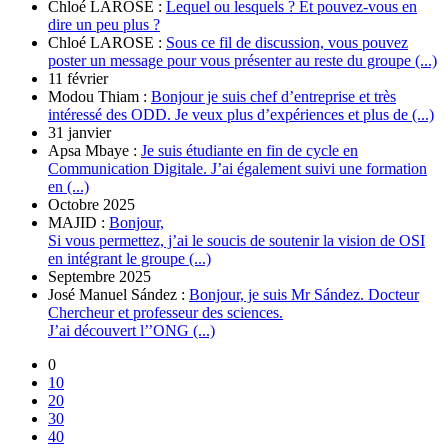
Chloé LAROSE :
Lequel ou lesquels ? Et pouvez-vous en
dire un peu plus ?
Chloé LAROSE :
Sous ce fil de discussion, vous pouvez
poster un message pour vous présenter au reste du groupe (...)
11 février
Modou Thiam :
Bonjour je suis chef d’entreprise et très
intéressé des ODD. Je veux plus d’expériences et plus de (...)
31 janvier
Apsa Mbaye :
Je suis étudiante en fin de cycle en
Communication Digitale. J’ai également suivi une formation
en (...)
Octobre 2025
MAJID :
Bonjour,
Si vous permettez, j’ai le soucis de soutenir la vision de OSI
en intégrant le groupe (...)
Septembre 2025
José Manuel Sández :
Bonjour, je suis Mr Sández. Docteur
Chercheur et professeur des sciences.
J’ai découvert l’’ONG (...)
0
10
20
30
40