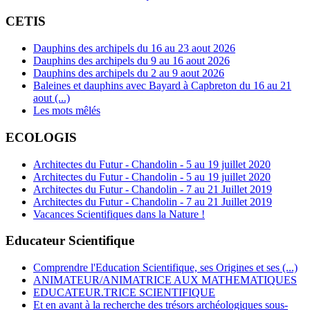
CETIS
Dauphins des archipels du 16 au 23 aout 2026
Dauphins des archipels du 9 au 16 aout 2026
Dauphins des archipels du 2 au 9 aout 2026
Baleines et dauphins avec Bayard à Capbreton du 16 au 21
aout (...)
Les mots mêlés
ECOLOGIS
Architectes du Futur - Chandolin - 5 au 19 juillet 2020
Architectes du Futur - Chandolin - 5 au 19 juillet 2020
Architectes du Futur - Chandolin - 7 au 21 Juillet 2019
Architectes du Futur - Chandolin - 7 au 21 Juillet 2019
Vacances Scientifiques dans la Nature !
Educateur Scientifique
Comprendre l'Education Scientifique, ses Origines et ses (...)
ANIMATEUR/ANIMATRICE AUX MATHEMATIQUES
EDUCATEUR.TRICE SCIENTIFIQUE
Et en avant à la recherche des trésors archéologiques sous-