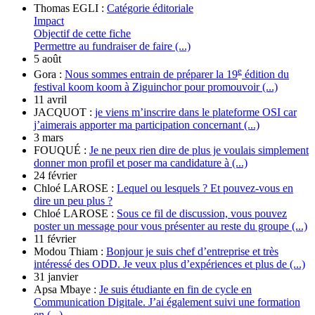
Thomas EGLI :
Catégorie éditoriale
Impact
Objectif de cette fiche
Permettre au fundraiser de faire (...)
5 août
e
Gora :
Nous sommes entrain de préparer la 19
édition du
festival koom koom à Ziguinchor pour promouvoir (...)
11 avril
JACQUOT :
je viens m’inscrire dans le plateforme OSI car
j’aimerais apporter ma participation concernant (...)
3 mars
FOUQUÉ :
Je ne peux rien dire de plus je voulais simplement
donner mon profil et poser ma candidature à (...)
24 février
Chloé LAROSE :
Lequel ou lesquels ? Et pouvez-vous en
dire un peu plus ?
Chloé LAROSE :
Sous ce fil de discussion, vous pouvez
poster un message pour vous présenter au reste du groupe (...)
11 février
Modou Thiam :
Bonjour je suis chef d’entreprise et très
intéressé des ODD. Je veux plus d’expériences et plus de (...)
31 janvier
Apsa Mbaye :
Je suis étudiante en fin de cycle en
Communication Digitale. J’ai également suivi une formation
en (...)