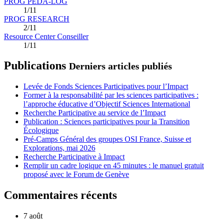
PROG PEDA-LOG
1/11
PROG RESEARCH
2/11
Resource Center Conseiller
1/11
Publications
Derniers articles publiés
Levée de Fonds Sciences Participatives pour l’Impact
Former à la responsabilité par les sciences participatives :
l’approche éducative d’Objectif Sciences International
Recherche Participative au service de l’Impact
Publication : Sciences participatives pour la Transition
Écologique
Pré-Camps Général des groupes OSI France, Suisse et
Explorations, mai 2026
Recherche Participative à Impact
Remplir un cadre logique en 45 minutes : le manuel gratuit
proposé avec le Forum de Genève
Commentaires récents
7 août