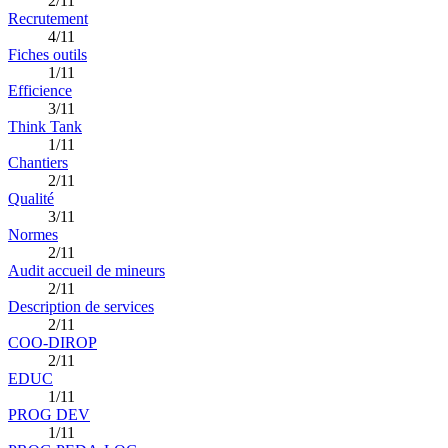
2/11
Recrutement
4/11
Fiches outils
1/11
Efficience
3/11
Think Tank
1/11
Chantiers
2/11
Qualité
3/11
Normes
2/11
Audit accueil de mineurs
2/11
Description de services
2/11
COO-DIROP
2/11
EDUC
1/11
PROG DEV
1/11