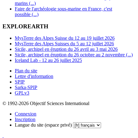
marins (...)
Faire de l'archéologie sous-marine en France, c'est
possible (...)
EXPLOREARTH
MysTerre des Alpes Suisse du 12 au 19 juillet 2026
MysTerre des Alpes Suisses du 5 au 12 juillet 2026
Sicile, archipel en éruption du 26 avril au 3 mai 2026
Sicile, archipel en éruption du 26 octobre au 2 novembre (...)
Iceland Lab - 12 au 26 juillet 2025
Plan du site
Lettre d'information
SPIP
Sarka-SPIP
GPLv3
© 1992-2026 Objectif Sciences International
Connexion
Inscription
Langue du site (espace privé)