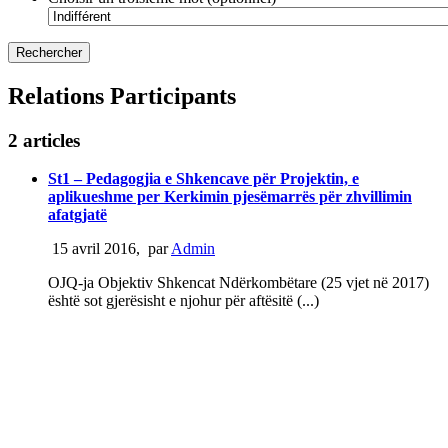
Relations Participants
2 articles
St1 – Pedagogjia e Shkencave për Projektin, e
aplikueshme per Kerkimin pjesëmarrës për zhvillimin
afatgjatë
15 avril 2016
,
par
Admin
OJQ-ja Objektiv Shkencat Ndërkombëtare (25 vjet në 2017)
është sot gjerësisht e njohur për aftësitë (...)