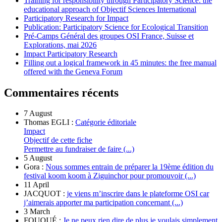
Training for responsibility through Participatory Science: the
educational approach of Objectif Sciences International
Participatory Research for Impact
Publication: Participatory Science for Ecological Transition
Pré-Camps Général des groupes OSI France, Suisse et
Explorations, mai 2026
Impact Participatory Research
Filling out a logical framework in 45 minutes: the free manual
offered with the Geneva Forum
Commentaires récents
7 August
Thomas EGLI :
Catégorie éditoriale
Impact
Objectif de cette fiche
Permettre au fundraiser de faire (...)
5 August
Gora :
Nous sommes entrain de préparer la 19ème édition du
festival koom koom à Ziguinchor pour promouvoir (...)
11 April
JACQUOT :
je viens m’inscrire dans le plateforme OSI car
j’aimerais apporter ma participation concernant (...)
3 March
FOUQUÉ :
Je ne peux rien dire de plus je voulais simplement