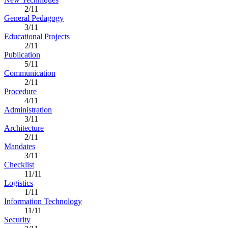
2/11
General Pedagogy
3/11
Educational Projects
2/11
Publication
5/11
Communication
2/11
Procedure
4/11
Administration
3/11
Architecture
2/11
Mandates
3/11
Checklist
11/11
Logistics
1/11
Information Technology
11/11
Security