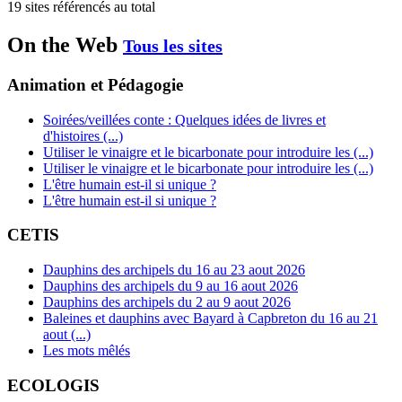
19 sites référencés au total
On the Web
Tous les sites
Animation et Pédagogie
Soirées/veillées conte : Quelques idées de livres et
d'histoires (...)
Utiliser le vinaigre et le bicarbonate pour introduire les (...)
Utiliser le vinaigre et le bicarbonate pour introduire les (...)
L'être humain est-il si unique ?
L'être humain est-il si unique ?
CETIS
Dauphins des archipels du 16 au 23 aout 2026
Dauphins des archipels du 9 au 16 aout 2026
Dauphins des archipels du 2 au 9 aout 2026
Baleines et dauphins avec Bayard à Capbreton du 16 au 21
aout (...)
Les mots mêlés
ECOLOGIS