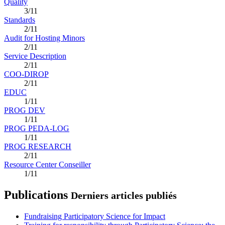
Quality
3/11
Standards
2/11
Audit for Hosting Minors
2/11
Service Description
2/11
COO-DIROP
2/11
EDUC
1/11
PROG DEV
1/11
PROG PEDA-LOG
1/11
PROG RESEARCH
2/11
Resource Center Conseiller
1/11
Publications
Derniers articles publiés
Fundraising Participatory Science for Impact