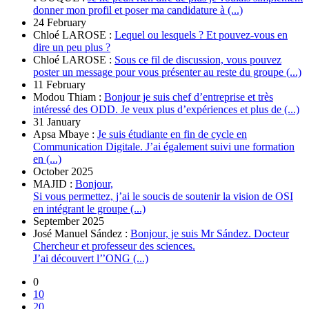
donner mon profil et poser ma candidature à (...)
24 February
Chloé LAROSE :
Lequel ou lesquels ? Et pouvez-vous en
dire un peu plus ?
Chloé LAROSE :
Sous ce fil de discussion, vous pouvez
poster un message pour vous présenter au reste du groupe (...)
11 February
Modou Thiam :
Bonjour je suis chef d’entreprise et très
intéressé des ODD. Je veux plus d’expériences et plus de (...)
31 January
Apsa Mbaye :
Je suis étudiante en fin de cycle en
Communication Digitale. J’ai également suivi une formation
en (...)
October 2025
MAJID :
Bonjour,
Si vous permettez, j’ai le soucis de soutenir la vision de OSI
en intégrant le groupe (...)
September 2025
José Manuel Sández :
Bonjour, je suis Mr Sández. Docteur
Chercheur et professeur des sciences.
J’ai découvert l’’ONG (...)
0
10
20