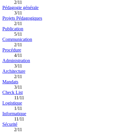
2/11
Pédagogie générale
3/11
Projets Pédagogiques
2/11
Publication
5/11
Communication
2/11
Procédure
4/11
Administration
3/11
Architecture
2/11
Mandats
3/11
Check List
11/11
Logistique
1/11
Informatique
11/11
Sécurité
2/11