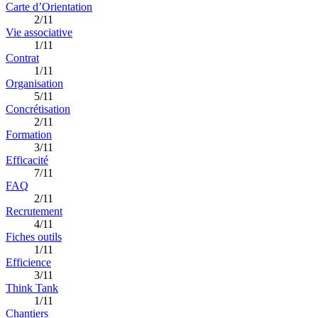
Carte d’Orientation
2/11
Vie associative
1/11
Contrat
1/11
Organisation
5/11
Concrétisation
2/11
Formation
3/11
Efficacité
7/11
FAQ
2/11
Recrutement
4/11
Fiches outils
1/11
Efficience
3/11
Think Tank
1/11
Chantiers