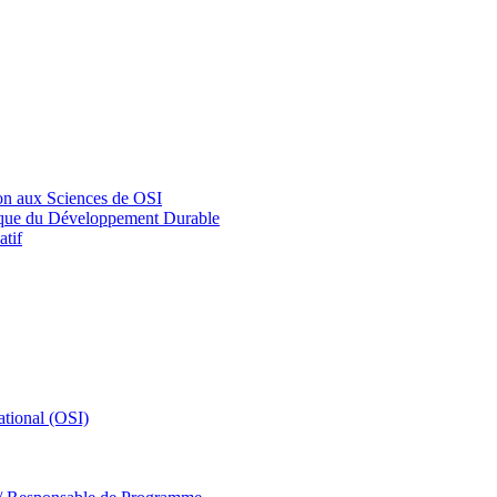
on aux Sciences de OSI
tique du Développement Durable
tif
tional (OSI)