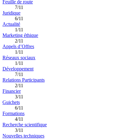
Feuille de route
7/11
Juridique
6/11
Actualité
1/11
Marketing éthique
2/11
Appels d’Offres
1/11
Réseaux sociaux
1/11
Développement
7/11
Relations Participants
2/11
Financier
3/11
Guichets
6/11
Formations
4/11
Recherche scientifique
3/11
Nouvelles techniques