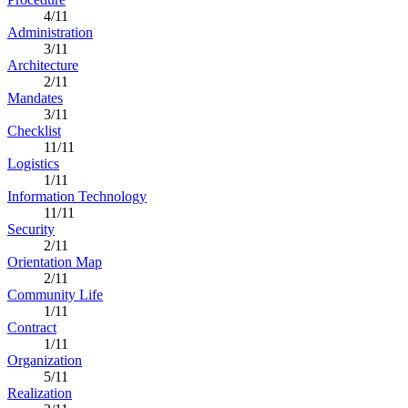
4/11
Administration
3/11
Architecture
2/11
Mandates
3/11
Checklist
11/11
Logistics
1/11
Information Technology
11/11
Security
2/11
Orientation Map
2/11
Community Life
1/11
Contract
1/11
Organization
5/11
Realization