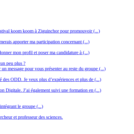
stival koom koom à Ziguinchor pour promouvoir (...)
merais apporter ma participation concernant (...)
donner mon profil et poser ma candidature à (...)
 un peu plus ?
r un message pour vous présenter au reste du groupe (...)
ssé des ODD. Je veux plus d’expériences et plus de (...)
n Digitale. J’ai également suivi une formation en (...)
intégrant le groupe (...)
cheur et professeur des sciences.