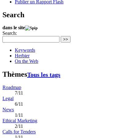
Publier un Rapport Flash
Search
dans le site
Search:
>>
Keywords
Herbier
On the Web
Thèmes
Tous les tags
Roadmap
7/11
Legal
6/11
News
1/11
Ethical Marketing
2/11
Calls for Tenders
1/11