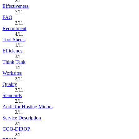
2/11
Effectiveness
7/11
FAQ
2/11
Recruitment
4/11
Tool Sheets
1/11
Efficiency
3/11
Think Tank
1/11
Worksites
2/11
Quality
3/11
Standards
2/11
Audit for Hosting Minors
2/11
Service Description
2/11
COO-DIROP
2/11