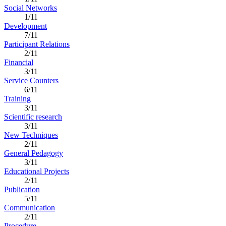
Social Networks
1/11
Development
7/11
Participant Relations
2/11
Financial
3/11
Service Counters
6/11
Training
3/11
Scientific research
3/11
New Techniques
2/11
General Pedagogy
3/11
Educational Projects
2/11
Publication
5/11
Communication
2/11
Procedure