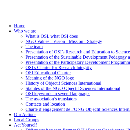
Home
Who we are
What is OSI, what OSI does
NGO Values - Vision - Mission - Strategy
The team
Presentation of OSI’s Research and Education to Scien
Presentation of the Sustainable Development Pedagogy 
Presentation of the Participatory Development Programm
OSI’s Charter for Research Integrity
OSI Educational Charter
Meaning of the NGO logo
History of Objectif Sciences International
Statutes of the NGO Objectif Sciences International
OSI keywords in several languages
The association’s translators
Contacts and location
Charte d’engagement de l’ONG Objectif Sciences Interna
Our Actions
Local Groups
Act Yourself