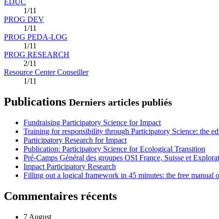
EDUC
1/11
PROG DEV
1/11
PROG PEDA-LOG
1/11
PROG RESEARCH
2/11
Resource Center Conseiller
1/11
Publications
Derniers articles publiés
Fundraising Participatory Science for Impact
Training for responsibility through Participatory Science: the e
Participatory Research for Impact
Publication: Participatory Science for Ecological Transition
Pré-Camps Général des groupes OSI France, Suisse et Explora
Impact Participatory Research
Filling out a logical framework in 45 minutes: the free manual
Commentaires récents
7 August