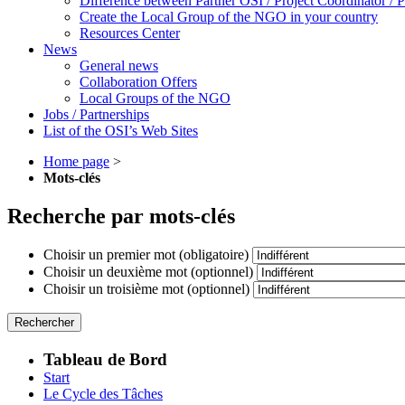
Difference between Partner OSI / Project Coordinator /
Create the Local Group of the NGO in your country
Resources Center
News
General news
Collaboration Offers
Local Groups of the NGO
Jobs / Partnerships
List of the OSI’s Web Sites
Home page
>
Mots-clés
Recherche par mots-clés
Choisir un premier mot (obligatoire)
Choisir un deuxième mot (optionnel)
Choisir un troisième mot (optionnel)
Tableau de Bord
Start
Le Cycle des Tâches