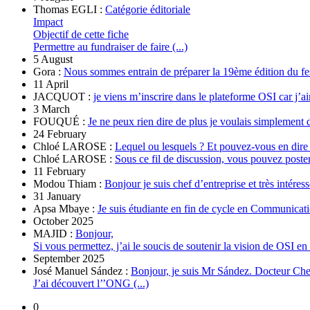
Thomas EGLI :
Catégorie éditoriale
Impact
Objectif de cette fiche
Permettre au fundraiser de faire (...)
5 August
Gora :
Nous sommes entrain de préparer la 19ème édition du fe
11 April
JACQUOT :
je viens m’inscrire dans le plateforme OSI car j’ai
3 March
FOUQUÉ :
Je ne peux rien dire de plus je voulais simplement 
24 February
Chloé LAROSE :
Lequel ou lesquels ? Et pouvez-vous en dire
Chloé LAROSE :
Sous ce fil de discussion, vous pouvez poste
11 February
Modou Thiam :
Bonjour je suis chef d’entreprise et très intére
31 January
Apsa Mbaye :
Je suis étudiante en fin de cycle en Communicatio
October 2025
MAJID :
Bonjour,
Si vous permettez, j’ai le soucis de soutenir la vision de OSI en 
September 2025
José Manuel Sández :
Bonjour, je suis Mr Sández. Docteur Cher
J’ai découvert l’’ONG (...)
0