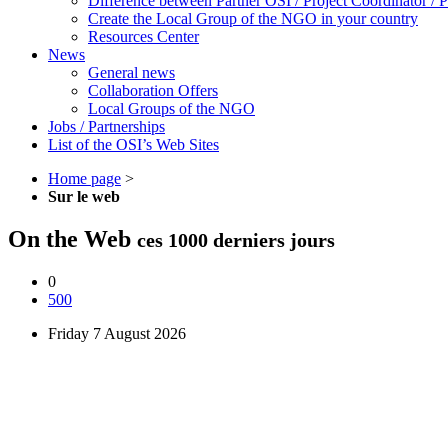
Difference between Partner OSI / Project Coordinator /
Create the Local Group of the NGO in your country
Resources Center
News
General news
Collaboration Offers
Local Groups of the NGO
Jobs / Partnerships
List of the OSI’s Web Sites
Home page
>
Sur le web
On the Web
ces 1000 derniers jours
0
500
Friday 7 August 2026