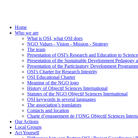
Home
Who we are
What is OSI, what OSI does
NGO Values - Vision - Mission - Strategy
The team
Presentation of OSI’s Research and Education to Scien
Presentation of the Sustainable Development Pedagogy 
Presentation of the Participatory Development Programm
OSI’s Charter for Research Integrity
OSI Educational Charter
Meaning of the NGO logo
History of Objectif Sciences International
Statutes of the NGO Objectif Sciences International
OSI keywords in several languages
The association’s translators
Contacts and location
Charte d’engagement de l’ONG Objectif Sciences Interna
Our Actions
Local Groups
Act Yourself